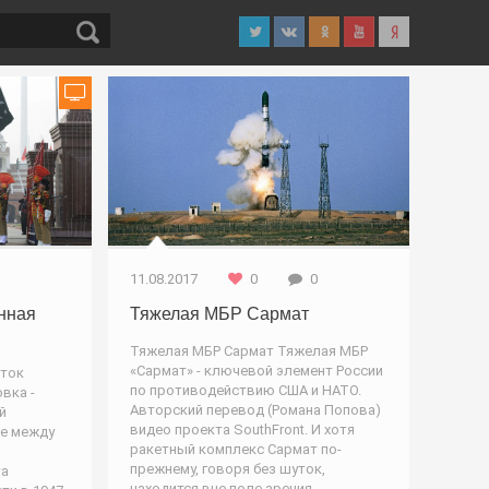
 Война
Оружие
11.08.2017
0
0
енная
Тяжелая МБР Сармат
Тяжелая МБР Сармат Тяжелая МБР
«Сармат» - ключевой элемент России
иток
по противодействию США и НАТО.
вка -
Авторский перевод (Романа Попова)
й
видео проекта SouthFront. И хотя
е между
ракетный комплекс Сармат по-
прежнему, говоря без шуток,
та
находится вне поле зрения