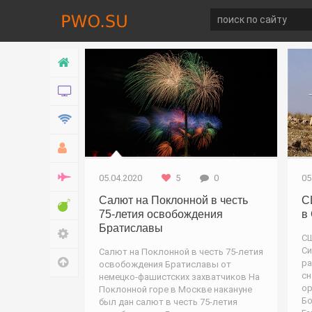
Россия / Новости / Война
Главная
Новости
Технологии
Хобби
Война
05.04.2020
5
0
05
Салют на Поклонной в честь
С
Развлечение
75-летия освобождения
в
Братиславы
Настройки
СШ
Си
Салют на Поклонной в честь 75-летия
Наверх
ра
освобождения Братиславы от
сн
немецко-фашистских захватчиков На
ор
Поклонной горе в Москве накануне
Бо
был дан салют в честь 75-летия