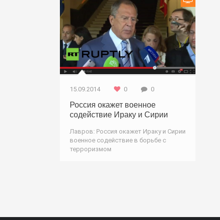
15.09.2014
0
0
Россия окажет военное
содействие Ираку и Сирии
Лавров: Россия окажет Ираку и Сирии
военное содействие в борьбе с
терроризмом