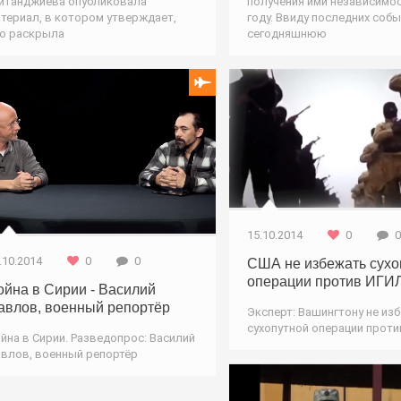
йтанджиева опубликовала
получения ими независимос
териал, в котором утверждает,
году. Ввиду последних собы
о раскрыла
сегодняшнюю
Война / Новости
Оружие / Н
15.10.2014
0
0
.10.2014
0
0
США не избежать сухо
операции против ИГИ
ойна в Сирии - Василий
авлов, военный репортёр
Эксперт: Вашингтону не из
сухопутной операции прот
йна в Сирии. Разведопрос: Василий
Оружие / Н
влов, военный репортёр