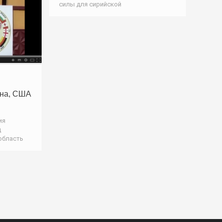
силы для сирийской
ина, США
ия
д
область