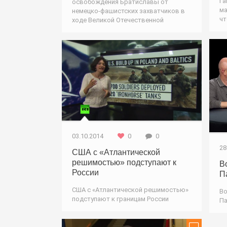
Га
освобождения Братиславы от
ма
немецко-фашистских захватчиков в
чт
ходе Великой Отечественной
Оружие / Новости
03.10.2014
0
0
28
США с «Атлантической
решимостью» подступают к
В
России
П
США с «Атлантической решимостью»
Во
подступают к границам России
Па
Новости