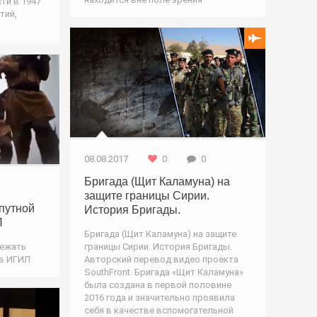
ти в 1947
тий,
Война
овости
08.08.2017
0
0
Бригада (Щит Каламуна) на
защите границы Сирии.
путной
История Бригады.
Л
Бригада (Щит Каламуна) на защите
бежать
границы Сирии. История Бригады.
ив ИГИЛ
Авторский перевод видео проекта
SouthFront. Бригада «Щит Каламуна»
овости
была создана в первой половине
2016 года и значительно проявила
себя в качестве вспомогательной