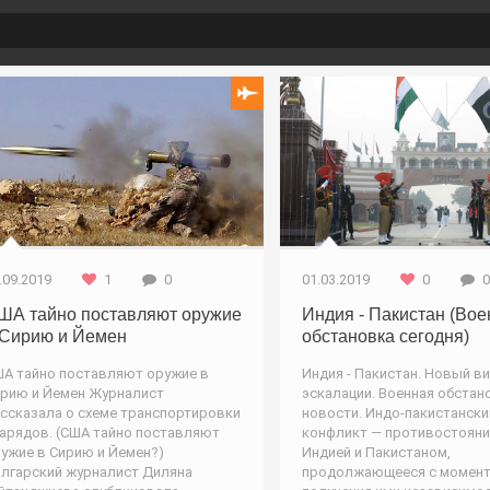
Война
Новости /
.09.2019
1
0
01.03.2019
0
0
ША тайно поставляют оружие
Индия - Пакистан (Во
 Сирию и Йемен
обстановка сегодня)
А тайно поставляют оружие в
Индия - Пакистан. Новый в
рию и Йемен Журналист
эскалации. Военная обстано
ссказала о схеме транспортировки
новости. Индо-пакистански
арядов. (США тайно поставляют
конфликт — противостояни
ужие в Сирию и Йемен?)
Индией и Пакистаном,
лгарский журналист Диляна
продолжающееся с момен