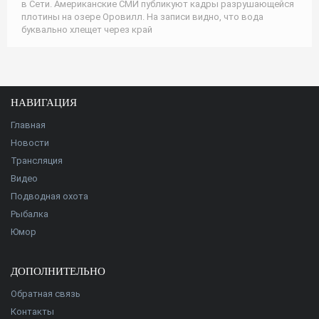
в Сети. Американские СМИ публикуют кадры разрушающейся
плотины на озере Оровилл. На записи видно, что вода
буквально хлещет через край
НАВИГАЦИЯ
Главная
Новости
Трансляция
Видео
Подводная охота
Рыбалка
Юмор
ДОПОЛНИТЕЛЬНО
Обратная связь
Контакты