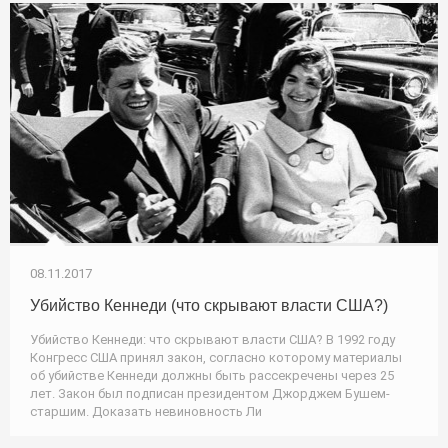
08.11.2017
Убийство Кеннеди (что скрывают власти США?)
Убийство Кеннеди: что скрывают власти США? В 1992 году
Конгресс США принял закон, согласно которому материалы
об убийстве Кеннеди должны быть рассекречены через 25
лет. Закон был подписан президентом Джорджем Бушем-
старшим. Доказать невиновность Ли