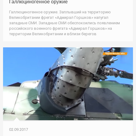
Галлюциногенное оружие
Галлюциногенное оружие. Заплывший на территорию
Великобритании фрегат «Адмирал Горшков» напугал
западные СМИ. Западные СМИ обеспокоились появлением
российского военного фрегата «Адмирал Горшков» на
территории Великобритании и вблизи берегов
02.09.2017