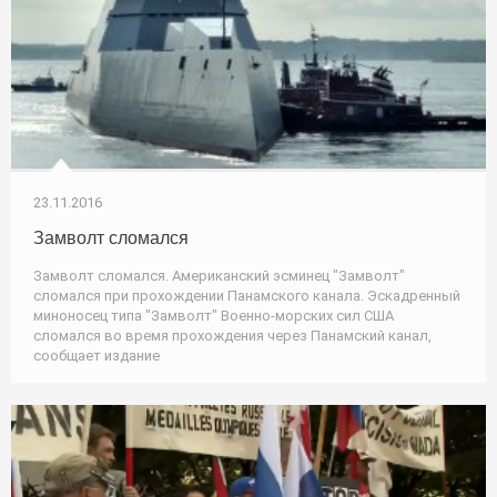
23.11.2016
Замволт сломался
Замволт сломался. Американский эсминец "Замволт"
сломался при прохождении Панамского канала. Эскадренный
миноносец типа "Замволт" Военно-морских сил США
сломался во время прохождения через Панамский канал,
сообщает издание