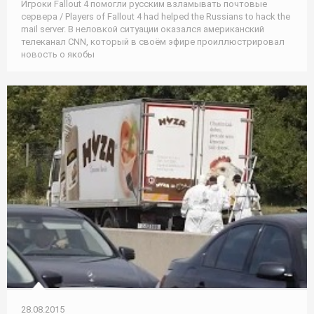
Игроки Fallout 4 помогли русским взламывать почтовые
сервера / Players of Fallout 4 had helped the Russians to hack the
mail server. В неловкой ситуации оказался американский
телеканал CNN, который в своём эфире проиллюстрировал
новость о якобы
28.08.2015