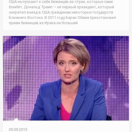
США не пускают к себе беженцев из стран, которые сами
бомбят. Дональд Трамп — не первый президент, который
запретил въезд в США гражданам некоторых государств
Ближнего Востока. В 2011 году Барак Обама приостановил
прием беженцев из Ирака на больший
05.09.2015