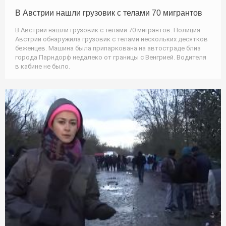
В Австрии нашли грузовик с телами 70 мигрантов
В Австрии нашли грузовик с телами 70 мигрантов. Полиция
Австрии обнаружила грузовик с телами нескольких десятков
беженцев. Машина была припаркована на автостраде близ
города Парндорф недалеко от границы с Венгрией. Водителя
в кабине не было.