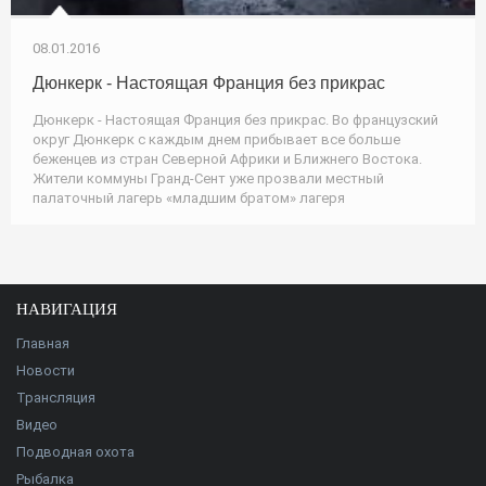
08.01.2016
Дюнкерк - Настоящая Франция без прикрас
Дюнкерк - Настоящая Франция без прикрас. Во французский
округ Дюнкерк с каждым днем прибывает все больше
беженцев из стран Северной Африки и Ближнего Востока.
Жители коммуны Гранд-Сент уже прозвали местный
палаточный лагерь «младшим братом» лагеря
НАВИГАЦИЯ
Главная
Новости
Трансляция
Видео
Подводная охота
Рыбалка