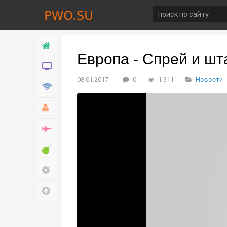
Главная
Европа - Спрей и шт
Новости
08.01.2017
0
1 311
Новости
Технологии
Хобби
Война
Развлечение
Настройки
Наверх