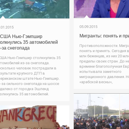
05.09.2015
.01.2015
Мигранты: понять и пр
 США Нью-Гэмпшир
толкнулись 35 автомобилей
Противоположности. Мигр
з-за снегопада
понять и принять. Сегодня 
млн беженцев, из них 20 мл
США Нью-Гэмпшир столкнулись 35
пределы своих стран. До н
томобилей из-за снегопада.
времени благополучная Евр
сколько человек пострадали в
испытывала заметного
зультате крупного ДТП в
миграционного давления. 
ериканском штате Нью-Гэмпшир.
«арабской весны»,
-за сильного снегопада на шоссе
далеко от городка Эшленд
олкнулись 35 автомобилей.