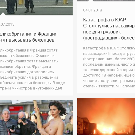
04.01.2018
Катастрофа в ЮАР:
.07.2015
Столкнулись пассажир
поезд и грузовик
еликобритания и Франция
(пострадавших - более
отят высылать беженцев
Катастрофа в ЮАР: Столкн
ликобритания и Франция хотят
пассажирский поезд и груз
сылать беженцев. Франция и
(пострадавших - более 250)
ликобритания хотят высылать
последним данным, число 
женцев обратно. Франция и
железнодорожной аварии 
ликобритания договорились
достигло 18 человек, еще б
ъединить усилия в разрешении
человек получили травмы 
облемы наплыва беженцев. В ходе
степени тяжести. ЧП случи
тречи министров внутренних дел