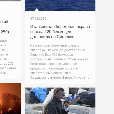
17.08.2015
ский
Итальянская береговая охрана
спасла 420 беженцев
 250)
доставили на Сицилию
улись
овик
Итальянская береговая охрана
 По
спасла 420 беженцев доставили на
жертв
Сицилию Еще 420 беженцев
в ЮАР
доставили на Сицилию. Итальянская
олее 250
береговая охрана в воскресенье
различной
продолжила координировать
лось
спасательные операции в
Средиземном море. В порт Аугуста на