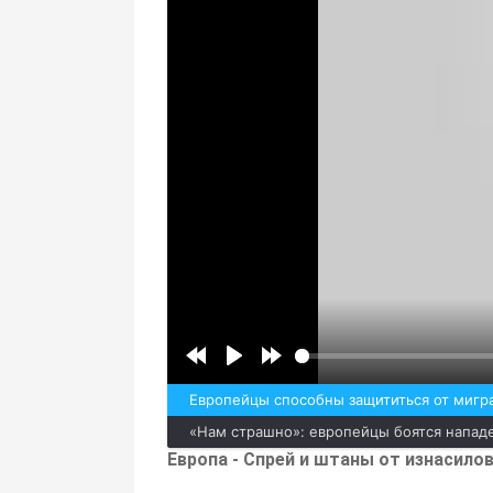
Европейцы способны защититься от мигра
«Нам страшно»: европейцы боятся напад
Европа - Спрей и штаны от изнасилов