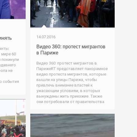
14.07.2016
инять
Видео 360: протест мигрантов
анты:
в Париже
в мире 60
н покинули
Видео 360: протест мигрантов в
едавнего
ПарижеRT представляет панорамное
опа не
видео протеста мигрантов, которые
вышли на улицы Парижа, чтобы
Но события
привлечь внимание властей к
ужасающим условиям, в которых
вынуждены жить приезжие. Также
они потребовали от правительства