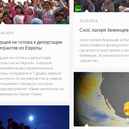
24.10.2016
Снос лагеря беженцев
.04.2016
Снос лагеря беженцев в Ка
урция не готова к депортации
трансляция из французског
игрантов из Европы
где власти приступили к сн
беженцев, более известног
рция не готова к депортации
«Джунгли».
грантов из Европы. 4 апреля
еческие правоохранительные
ганы отправили в Турцию первые
сколько сотен мигрантов в рамках
глашения с Анкарой, которое
едусматривает обмен нелегалов на
женцев из Сирии. Главы