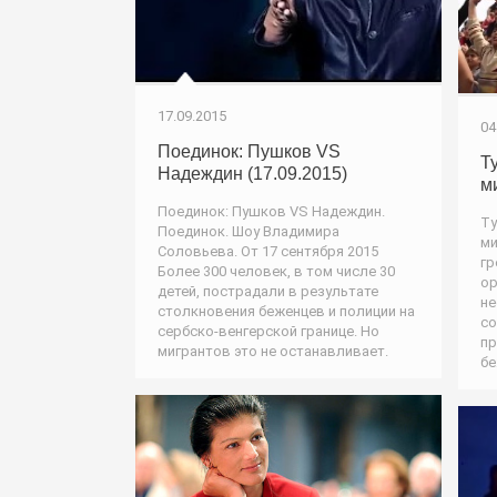
17.09.2015
04
Поединок: Пушков VS
Т
Надеждин (17.09.2015)
м
Поединок: Пушков VS Надеждин.
Ту
Поединок. Шоу Владимира
ми
Соловьева. От 17 сентября 2015
гр
Более 300 человек, в том числе 30
ор
детей, пострадали в результате
не
столкновения беженцев и полиции на
со
сербско-венгерской границе. Но
пр
мигрантов это не останавливает.
бе