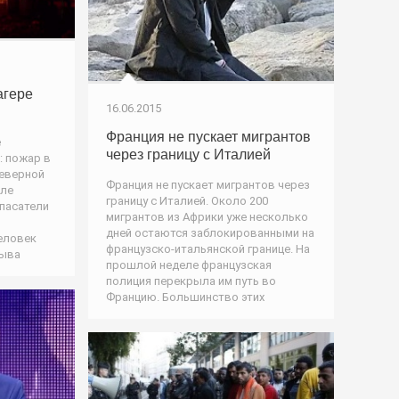
агере
16.06.2015
Франция не пускает мигрантов
е
через границу с Италией
: пожар в
северной
Франция не пускает мигрантов через
але
границу с Италией. Около 200
пасатели
мигрантов из Африки уже несколько
дней остаются заблокированными на
человек
французско-итальянской границе. На
рыва
прошлой неделе французская
полиция перекрыла им путь во
Францию. Большинство этих