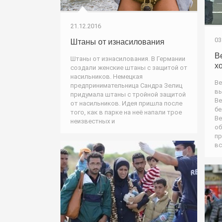
21.12.2016
03
Штаны от изнасилования
В
Штаны от изнасилования. В Германии
х
создали женские штаны с защитой от
насильников. Немецкая
Ве
предпринимательница Сандра Зелиц
вы
придумала штаны с тройной защитой
Ве
от насильников. Идея пришла после
бе
того, как в парке на неё напали трое
Ве
неизвестных и
об
пр
вс