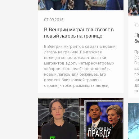
07.09.2015
13
В Венгрии мигрантов свозят в
П
новый лагерь на границе
бе
В Венгрии мигрантов свозят в новый
Пр
лагерь на границе. Венгерская
(1
полиция сопровождает десятки
Ге
мигрантов вдоль четырёхметровых
вс
заборов с колючей проволокой в
по
новый лагерь для беженцев. Его
он
возвели близ южной границы
до
страны, чтобы размещать людей,
ст