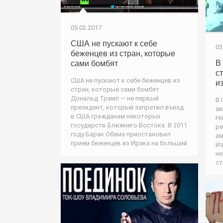
05.02.2017
США не пускают к себе
03
беженцев из стран, которые
В
сами бомбят
с
США не пускают к себе беженцев из
и
стран, которые сами бомбят.
Дональд Трамп — не первый
В 
президент, который запретил въезд
ав
в США гражданам некоторых
Не
государств Ближнего Востока. В 2011
ре
году Барак Обама приостановил
ам
прием беженцев из Ирака на больший
Из
не
ст