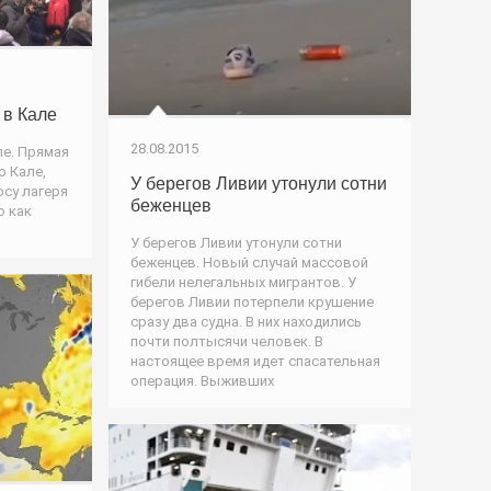
 в Кале
28.08.2015
ле. Прямая
о Кале,
У берегов Ливии утонули сотни
осу лагеря
беженцев
о как
У берегов Ливии утонули сотни
беженцев. Новый случай массовой
гибели нелегальных мигрантов. У
берегов Ливии потерпели крушение
сразу два судна. В них находились
почти полтысячи человек. В
настоящее время идет спасательная
операция. Выживших