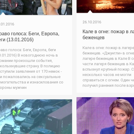
26.10.2016
.01.2016
Кале в огне: пожар в л
раво голоса: Беги, Европа,
беженцев
ги (13.01.2016)
Кале в огне: пожар в лагер
аво голоса: Беги, Европа, беги
беженцев. «Джунгли» в огне
3.01.2016) В новогоднюю ночь в
лагере беженцев в Кале В 
рмании произошли события,
части лагеря беженцев в К
колыхнувшие страну. В полицию
вспыхнул крупный пожар. С
ступили заявления от 170 немок -
несколько часов не могли
и пожаловались на сексуальные
справиться с огнем. Один 
могательства и изнасилования со
получил ранения после вз
ороны мужчин