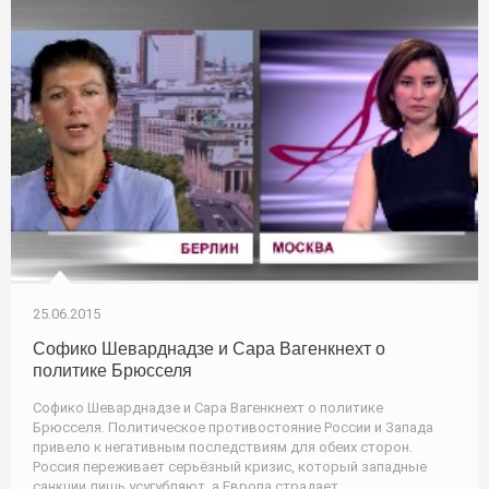
25.06.2015
Софико Шеварднадзе и Сара Вагенкнехт о
политике Брюсселя
Софико Шеварднадзе и Сара Вагенкнехт о политике
Брюсселя. Политическое противостояние России и Запада
привело к негативным последствиям для обеих сторон.
Россия переживает серьёзный кризис, который западные
санкции лишь усугубляют, а Европа страдает