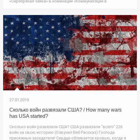
«Серебряная чайка» в номинации «Коммуникации в
27.01.2019
Сколько войн развязали США? / How many wars
has USA started?
Сколько войн развязали США? США развязали "всего" 226
войн за свою историю (Озвучил Веб Рассказ) Господа
присяжные заседатели! Сердце обливается кровью, когда я