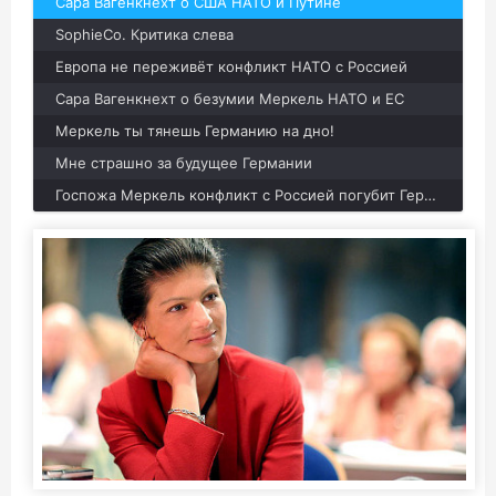
Сара Вагенкнехт о США НАТО и Путине
SophieCo. Критика слева
Европа не переживёт конфликт НАТО с Россией
Сара Вагенкнехт о безумии Меркель НАТО и ЕС
Меркель ты тянешь Германию на дно!
Мне страшно за будущее Германии
Госпожа Меркель конфликт с Россией погубит Германию.