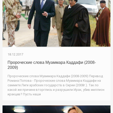
18.12.2017
Пророческие слова Муаммара Каддафи (2008-
2009)
Пророческие слова Муаммара Каддафи (2008-2009) Перевод
Романа Попова - Пророческие слова Муаммара Каддафи на
саммите Лиги арабских государств в Сирии (2008г.). Так по
какой же причине вторглись и разрушили Ирак, убив миллион
иракцев? Пусть наши