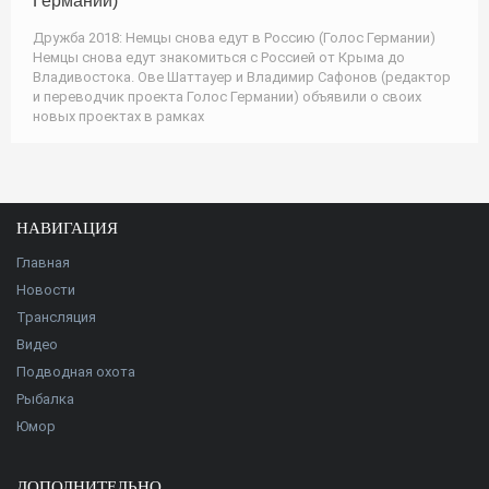
Германии)
Дружба 2018: Немцы снова едут в Россию (Голос Германии)
Немцы снова едут знакомиться с Россией от Крыма до
Владивостока. Ове Шаттауер и Владимир Сафонов (редактор
и переводчик проекта Голос Германии) объявили о своих
новых проектах в рамках
НАВИГАЦИЯ
Главная
Новости
Трансляция
Видео
Подводная охота
Рыбалка
Юмор
ДОПОЛНИТЕЛЬНО