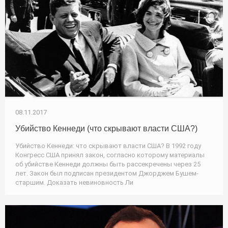
08.11.2017
Убийство Кеннеди (что скрывают власти США?)
Убийство Кеннеди: что скрывают власти США? В 1992 году
Конгресс США принял закон, согласно которому материалы
об убийстве Кеннеди должны быть рассекречены через 25
лет. Закон был подписан президентом Джорджем Бушем-
старшим. Доказать невиновность Ли