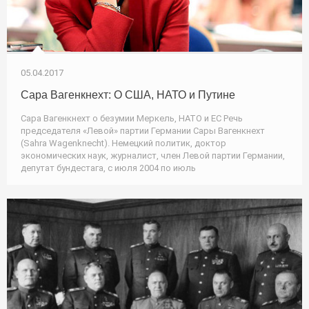
05.04.2017
Сара Вагенкнехт: О США, НАТО и Путине
Сара Вагенкнехт о безумии Меркель, НАТО и ЕС Речь
председателя «Левой» партии Германии Сары Вагенкнехт
(Sahra Wagenknecht). Немецкий политик, доктор
экономических наук, журналист, член Левой партии Германии,
депутат бундестага, с июля 2004 по июль