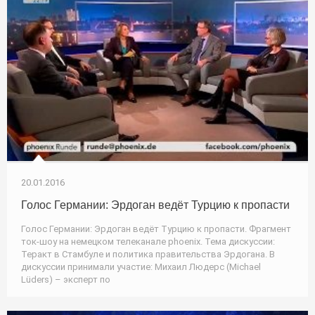
20.01.2016
Голос Германии: Эрдоган ведёт Турцию к пропасти
Голос Германии: Эрдоган ведёт Турцию к пропасти. Фрагмент
ток-шоу на немецком телеканале phoenix. Тема дискуссии:
Теракт в Стамбуле и политика правительства Эрдогана. В
дискуссии принимали участие: Михаил Людерс (Michael
Lüders) – эксперт по