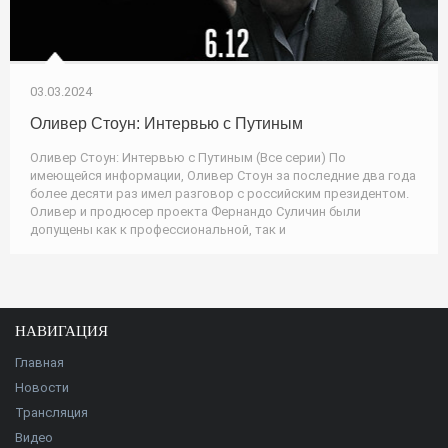
03.03.2024
Оливер Стоун: Интервью с Путиным
Оливер Стоун: Интервью с Путиным (Все серии) По
имеющейся информации, Оливер Стоун за последние два года
более десяти раз имел разговор с российским президентом.
Оливер и продюсер проекта Фернандо Суличин были
допущены как к профессиональной, так и
НАВИГАЦИЯ
Главная
Новости
Трансляция
Видео