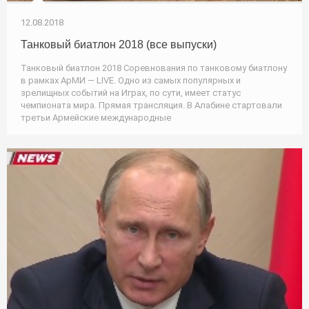
12.08.2018
Танковый биатлон 2018 (все выпуски)
Танковый биатлон 2018 Соревнования по танковому биатлону
в рамках АрМИ — LIVE. Одно из самых популярных и
зрелищных событий на Играх, по сути, имеет статус
чемпионата мира. Прямая трансляция. В Алабине стартовали
третьи Армейские международные