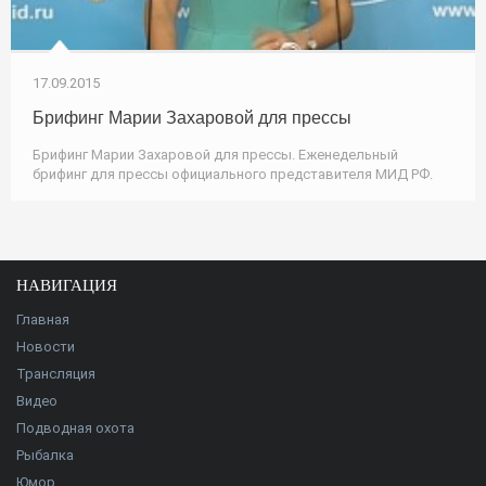
17.09.2015
Брифинг Марии Захаровой для прессы
Брифинг Марии Захаровой для прессы. Еженедельный
брифинг для прессы официального представителя МИД РФ.
НАВИГАЦИЯ
Главная
Новости
Трансляция
Видео
Подводная охота
Рыбалка
Юмор