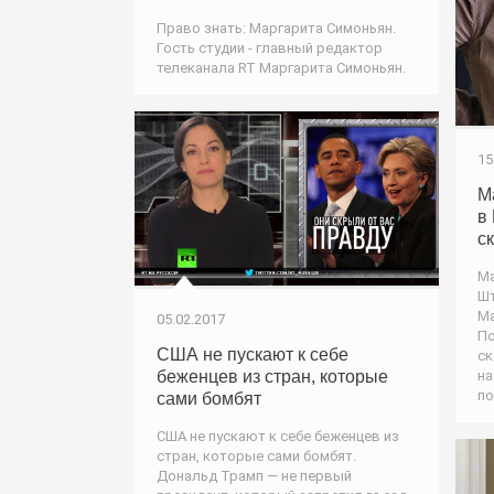
Право знать: Маргарита Симоньян.
Гость студии - главный редактор
телеканала RT Маргарита Симоньян.
15
М
в
с
Ма
Шт
Ма
05.02.2017
По
США не пускают к себе
ск
беженцев из стран, которые
на
по
сами бомбят
США не пускают к себе беженцев из
стран, которые сами бомбят.
Дональд Трамп — не первый