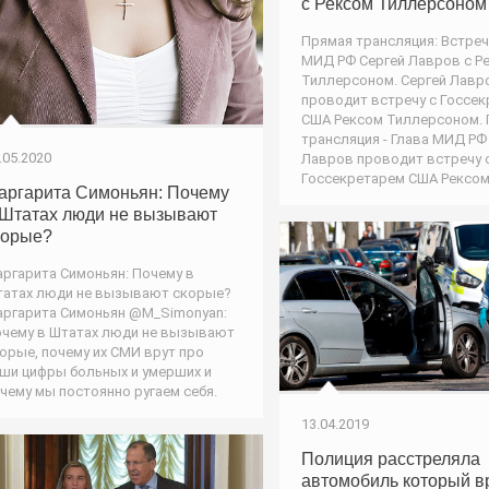
с Рексом Тиллерсоном
Прямая трансляция: Встреч
МИД РФ Сергей Лавров с Р
Тиллерсоном. Сергей Лавр
проводит встречу с Госсе
США Рексом Тиллерсоном.
трансляция - Глава МИД РФ
.05.2020
Лавров проводит встречу 
Госсекретарем США Рексо
аргарита Симоньян: Почему
 Штатах люди не вызывают
корые?
ргарита Симоньян: Почему в
атах люди не вызывают скорые?
ргарита Симоньян @M_Simonyan:
чему в Штатах люди не вызывают
орые, почему их СМИ врут про
ши цифры больных и умерших и
чему мы постоянно ругаем себя.
13.04.2019
Полиция расстреляла
автомобиль который в