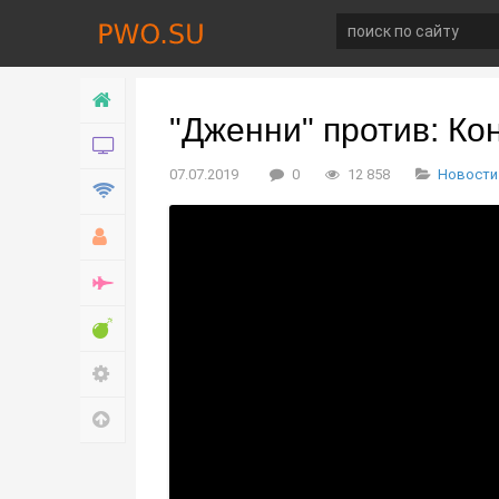
Главная
"Дженни" против: К
Новости
07.07.2019
0
12 858
Новости
Технологии
Хобби
Война
Развлечение
Настройки
Наверх