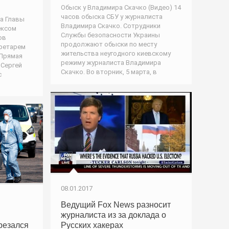
Обыск у Владимира Скачко (Видео) 14
часов обыска СБУ у журналиста
а Главы
Владимира Скачко. Сотрудники
ексом
Службы безопасности Украины
ов
продолжают обыски по месту
кретарем
жительства неугодного киевскому
 Прямая
режиму журналиста Владимира
 Сергей
Скачко. Во вторник, 5 марта, в
с
м
08.01.2017
Ведущий Fox News разносит
журналиста из за доклада о
резался
Русских хакерах