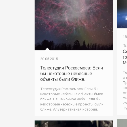
18
Т
С
г
20.05.2015
М
Телестудия Роскосмоса: Если
Те
бы некоторые небесные
с 
объекты были ближе.
Пр
к
Телестудия Роскосмоса: Если бы
ст
некоторые небесные объекты были
У»
ближе. Наше ночное небо. Если бы
ко
некоторые небесные проекты были
Пу
ближе. Альтернативная история.