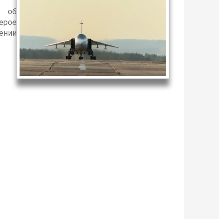
т об
ерое
ении