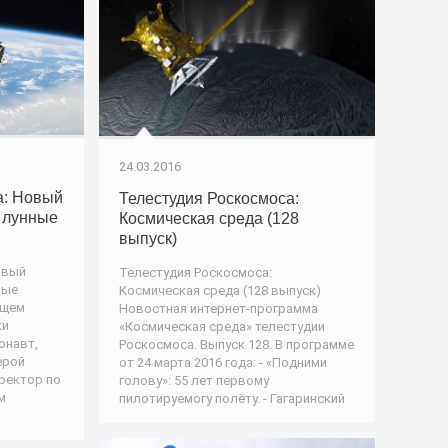
24.03.2016
а: Новый
Телестудия Роскосмоса:
и лунные
Космическая среда (128
выпуск)
овый
Телестудия Роскосмоса:
ные
Космическая среда (128 выпуск)
ущем
Новостная интернет-программа
ки
«Космическая среда» телестудии
онавт,
Роскосмоса. Выпуск 128. В программе
ерой
от 24 марта 2016 года: - «Подними
ректор по
голову»: 55 лет первому
м
пилотируемогу полёту. - Гагаринский