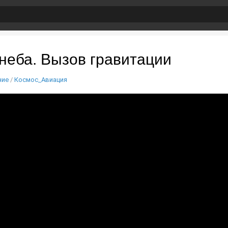
неба. Вызов гравитации
ние
/
Космос_Авиация