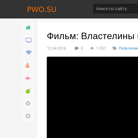
Главная
Фильм: Властелины 
Новости
12.04.2016
0
1 557
Развлече
Технологии
Хобби
Война
Развлечение
Настройки
Наверх