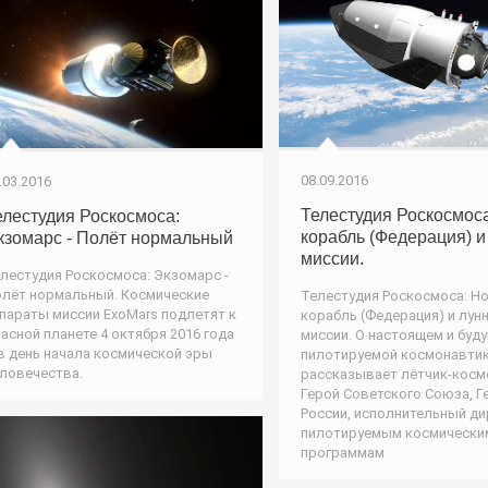
08.09.2016
.03.2016
Телестудия Роскосмос
елестудия Роскосмоса:
корабль (Федерация) 
кзомарс - Полёт нормальный
миссии.
лестудия Роскосмоса: Экзомарс -
лёт нормальный. Космические
Телестудия Роскосмоса: Н
параты миссии ExoMars подлетят к
корабль (Федерация) и лун
асной планете 4 октября 2016 года
миссии. О настоящем и буд
в день начала космической эры
пилотируемой космонавти
ловечества.
рассказывает лётчик-косм
Герой Советского Союза, Г
России, исполнительный ди
пилотируемым космически
программам