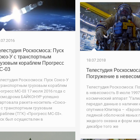
.07.2016
елестудия Роскосмоса: Пуск
оюз-У с транспортным
18.07.2018
рузовым кораблем Прогресс
С-03
Телестудия Роскосмоса
Погружение в невесом
лестудия Роскосмоса: Пуск Союз-У
транспортным грузовым кораблем
Телестудия Роскосмоса: П
огресс МС-03 17 июля 2016 года с
в невесомость В июле 1997
осмодрома БАЙКОНУР успешно
космический аппарат "Гали
артовала ракета-носитель «Союз-
передал данные о наличии 
 с транспортным грузовым
спутнике Юпитера – «Европ
раблем (ТГК) «Прогресс МС-03».
ледяной оболочкой явных 
ск был осуществлен в
жидкого океана и форм жиз
декабре того же