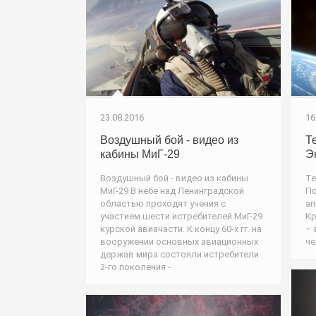
23.08.2016
16
Воздушный бой - видео из
Т
кабины МиГ-29
Э
Воздушный бой - видео из кабины
Те
МиГ-29 В небе над Ленинградской
По
областью проходят учения с
ап
участием шести истребителей МиГ-29
Кр
курской авиачасти. К концу 60-х гг. на
– 
вооружении основных авиационных
че
держав мира состояли истребители
2-го поколения -