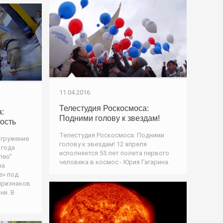
11.04.2016
Телестудия Роскосмоса:
:
Подними голову к звездам!
ость
Телестудия Роскосмоса: Подними
огружение
голову к звездам! 12 апреля
 года
исполняется 55 лет полета первого
лео"
человека в космос - Юрия Гагарина.
на
е» под
признаков
ни. В