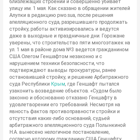
близлежащих строений и совершенно убивает
улицу им. 1 мая. Как сказано в обращении жителей
Алупки в редакцию pwo.suа, после решения
апелляционного суда, разрешившего продолжать
стройку, работы активизировались и ведутся
даже в выходные и праздничные дни. Горожане
уверены, что строительство пяти многоэтажек на
ул. 1 мая в районе дома №3 ведется гражданином
США Олегом Геншафтом незаконно и с
нарушением техники безопасности, что
подтверждают выводы прокуратуры, ранее
остановившей стройку, и решение Арбитражного
суда Республики
Крым
, где Геншафт пытался
узаконить возведение объектов. «Судом было
законно и обоснованно отказано Геншафту в
удовлетворении его требований. Несмотря на
явность фактов противоправности стройки и
отсутствия каких-либо оснований, судьей
арбитражного апелляционного суда Полынкиной
Н.А. вынесено нелогичное постановление,
согласно которому гражданину США Геншафту