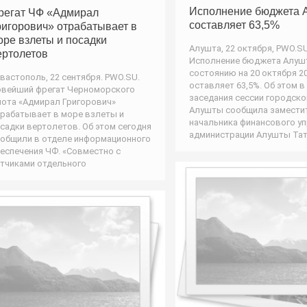
Исполнение бюджета 
регат ЧФ «Адмирал
составляет 63,5%
ригорович» отрабатывает в
оре взлеты и посадки
Алушта, 22 октября, PWO.SU
ертолетов
Исполнение бюджета Алуш
состоянию на 20 октября 2
вастополь, 22 сентября. PWO.SU.
оставляет 63,5%. Об этом в
вейший фрегат Черноморского
заседания сессии городско
ота «Адмирал Григорович»
Алушты сообщила замести
рабатывает в море взлеты и
начальника финансового у
садки вертолетов. Об этом сегодня
администрации Алушты Та
общили в отделе информационного
еспечения ЧФ. «Совместно с
тчиками отдельного