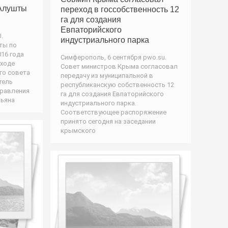
Алушты
переход в госсобственность 12
га для создания
Евпаторийского
.
индустриального парка
ты по
016 года
Симферополь, 6 сентября pwo.su.
 ходе
Совет министров Крыма согласовал
го совета
передачу из муниципальной в
тель
республиканскую собственность 12
правления
га для создания Евпаторийского
тьяна
индустриального парка.
Соответствующее распоряжение
принято сегодня на заседании
крымского