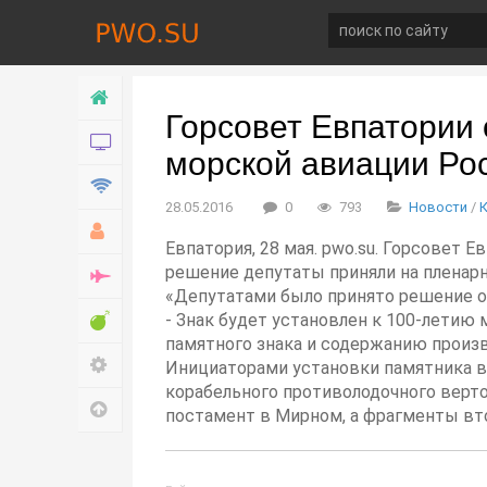
Главная
Горсовет Евпатории 
Новости
морской авиации Ро
Технологии
28.05.2016
0
793
Новости
/
Хобби
Евпатория, 28 мая. pwo.su. Горсовет 
решение депутаты приняли на пленарн
Война
«Депутатами было принято решение об 
Развлечение
- Знак будет установлен к 100-летию
памятного знака и содержанию произв
Настройки
Инициаторами установки памятника в
корабельного противолодочного верто
Наверх
постамент в Мирном, а фрагменты вт