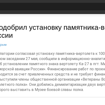
одобрил установку памятника-в
ссии
Крым
Евпатории согласовал установку памятника-вертолета к 1
ом заседании 27 мая, сообщили в информационно-аналити
установлении памятного знака вертолету Ка-27 в пгт. Ми
 морской авиации России». Финансирование работ по прое
одится за счет привлеченных средств и не требует фина
ыступили члены общественной организации «Ветераны Во
летного полка». Они добились демилитаризации двух верт
орого выставить в Музее боевой славы полка.