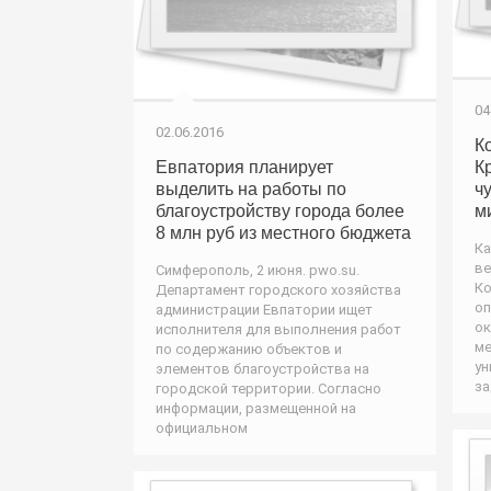
04
02.06.2016
К
Евпатория планирует
К
выделить на работы по
ч
благоустройству города более
м
8 млн руб из местного бюджета
Ка
ве
Симферополь, 2 июня. pwo.su.
Ко
Департамент городского хозяйства
оп
администрации Евпатории ищет
ок
исполнителя для выполнения работ
ме
по содержанию объектов и
ун
элементов благоустройства на
за
городской территории. Согласно
информации, размещенной на
официальном