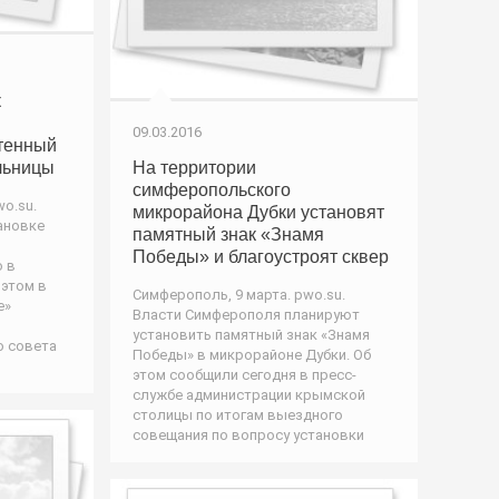
к
09.03.2016
тенный
льницы
На территории
симферопольского
o.su.
микрорайона Дубки установят
ановке
памятный знак «Знамя
Победы» и благоустроят сквер
 в
 этом в
Симферополь, 9 марта. pwo.su.
е»
Власти Симферополя планируют
установить памятный знак «Знамя
о совета
Победы» в микрорайоне Дубки. Об
этом сообщили сегодня в пресс-
службе администрации крымской
столицы по итогам выездного
совещания по вопросу установки