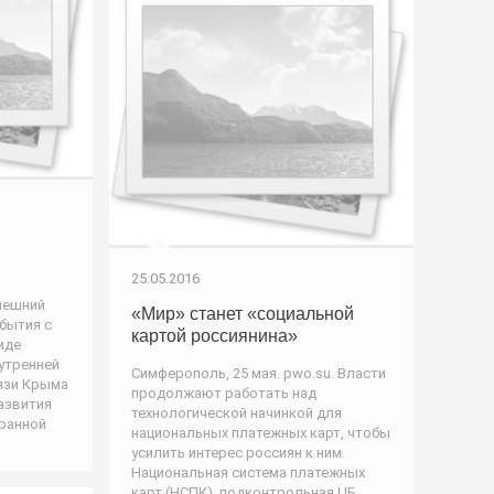
25.05.2016
нешний
«Мир» станет «социальной
бытия с
картой россиянина»
иде
утренней
Симферополь, 25 мая. pwo.su. Власти
вязи Крыма
продолжают работать над
азвития
технологической начинкой для
бранной
национальных платежных карт, чтобы
усилить интерес россиян к ним.
Национальная система платежных
карт (НСПК), подконтрольная ЦБ,