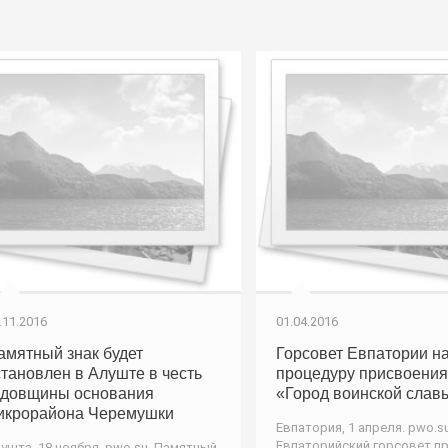
.11.2016
01.04.2016
амятный знак будет
Горсовет Евпатории н
становлен в Алуште в честь
процедуру присвоения
одовщины основания
«Город воинской слав
икрорайона Черемушки
Евпатория, 1 апреля. pwo.su
Евпаторийский горсовет п
ушта, 18 ноября. pwo.su. Памятный