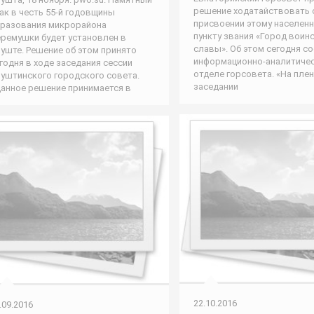
решение ходатайствовать 
ак в честь 55-й годовщины
присвоении этому населен
разования микрорайона
пункту звания «Город воин
ремушки будет установлен в
славы». Об этом сегодня с
уште. Решение об этом принято
информационно-аналитиче
годня в ходе заседания сессии
отделе горсовета. «На пле
уштинского городского совета.
заседании
анное решение принимается в
22.10.2016
.09.2016