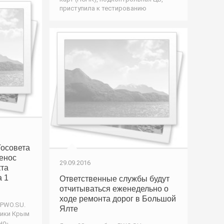
приступила к тестированию
осовета
енос
29.09.2016
кта
а 1
Ответственные службы будут
отчитываться еженедельно о
ходе ремонта дорог в Большой
 PWO.SU.
Ялте
лики Крым
но-