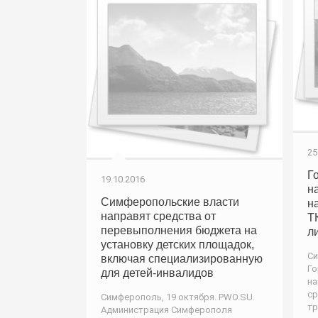
25
Г
19.10.2016
н
Симферопольские власти
н
направят средства от
Т
перевыполнения бюджета на
л
установку детских площадок,
Си
включая специализированную
Го
для детей-инвалидов
на
с
Симферополь, 19 октября. PWO.SU.
тр
Администрация Симферополя