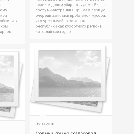
о
первым делом убирает в доме. Вы на
ному
посту министра ЖКХ Крыма в первую
ской
очередь занялись проблемой мусора,
ообщили в
что чрезвычайно важно для
ском
республики как курортного региона,
нарном
который ежегодно
06.09.2016
Совмин Крыма согласовал