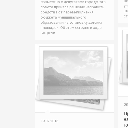
ре
совместно с депутатами городского
ус
совета приняла решение направить
шк
средства от перевыполнения
ст
бюджета муниципального
образования на установку детских
площадок. Об этом сегодня в ходе
встречи
08
П
н
19.02.2016
г