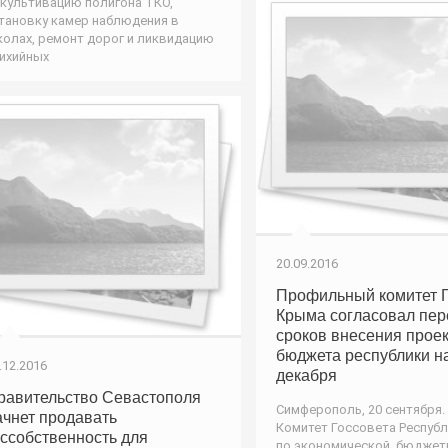
культивацию полигона ТКО,
тановку камер наблюдения в
олах, ремонт дорог и ликвидацию
ихийных
20.09.2016
Профильный комитет Г
Крыма согласовал пер
сроков внесения прое
бюджета республики н
.12.2016
декабря
равительство Севастополя
Симферополь, 20 сентября.
ачнет продавать
Комитет Госсовета Респуб
оссобственность для
по экономической, бюджет