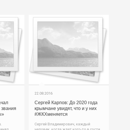
22.08.2016
ачал
Сергей Карпов: До 2020 года
 звания
крымчане увидят, что и у них
ы»
#ЖКХменяется
.
Сергей Владимирович, каждый
ринял
человек, когда ждет кого-то в гости,