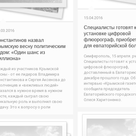
15.04.2016
Специалисты готовят 
.03.2016
установке цифровой
флюорограф, приобре
онстантинов назвал
для евпаторийской бо
рымскую весну политическим
удом: «Один шанс из
Симферополь, 15 апреля. pw
иллиона»
Специалисты готовят к уст
цифровой флюорограф,
ждый из участников Крымской
доставленный в Евпаторию
сны - от ее лидеров Владимира
декабре прошлого года. Об
нстантинова и Сергея Аксенова до
интервью «Крымской газет
олченцев и «вежливых людей»
сообщила председатель
азался в нужное время в нужном
Евпаторийского городског
сте, каждый сыграл свою
Олеся Харитоненко.
икальную роль и выполнил свою
дачу. Это к вопросу о роли