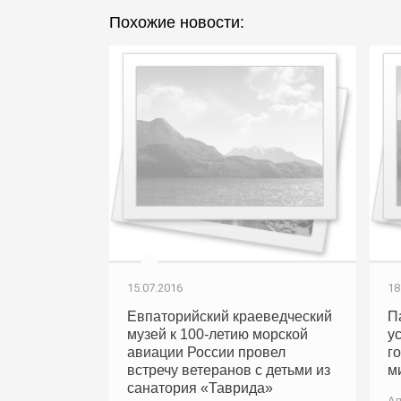
Похожие новости:
15.07.2016
18
Евпаторийский краеведческий
П
музей к 100-летию морской
у
авиации России провел
г
встречу ветеранов с детьми из
м
санатория «Таврида»
Ал