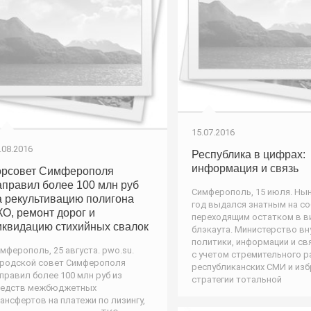
15.07.2016
.08.2016
Республика в цифрах:
информация и связь
орсовет Симферополя
аправил более 100 млн руб
Симферополь, 15 июля. Ны
а рекультивацию полигона
год выдался знатным на со
КО, ремонт дорог и
переходящим остатком в в
иквидацию стихийных свалок
блэкаута. Министерство вн
политики, информации и с
мферополь, 25 августа. pwo.su.
с учетом стремительного р
родской совет Симферополя
республиканских СМИ и из
правил более 100 млн руб из
стратегии тотальной
редств межбюджетных
ансфертов на платежи по лизингу,