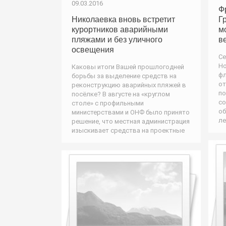
09.03.2016
Ф
Николаевка вновь встретит
Г
курортников аварийными
м
пляжами и без уличного
в
освещения
Се
Но
Каковы итоги Вашей прошлогодней
фл
борьбы за выделение средств на
от
реконструкцию аварийных пляжей в
по
посёлке? В августе на «круглом
со
столе» с профильными
об
министерствами и ОНФ было принято
ле
решение, что местная администрация
изыскивает средства на проектные