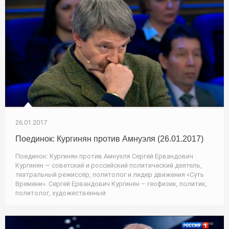
26.01.2017
Поединок: Кургинян против Амнуэля (26.01.2017)
Поединок: Кургинян против Амнуэля Сергей Ервандович
Кургинян — советский и российский политический деятель,
театральный режиссёр, политолог и лидер движения «Суть
Времени». Сергей Ервандович Кургинян – геофизик, политик,
политолог, художественный