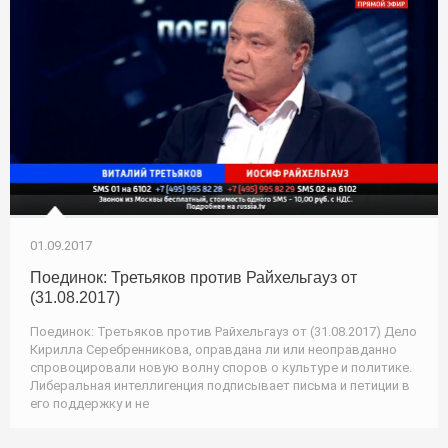
01.09.2017
Поединок: Третьяков против Райхельгауз от
(31.08.2017)
Поединок: Третьяков против Райхельгауз от (31.08.2017) Дело
Кирилла Серебренникова, оправдана ли или неоправданно
спровоцировали новую волну споров о культуре и политике.
Либеральная интеллигенция подписывает письма и петиции в
его поддержку и не