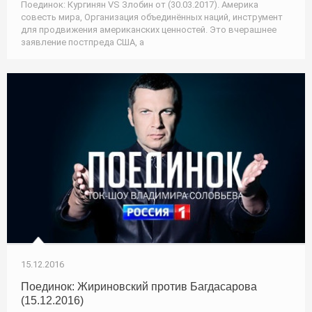
Поединок: Кургинян VS Злобин от (30.03.2017). Америка
совесть мира, Организация объединённых наций, инструмент
для продвижения американских ценностей. Это вчерашнее
заявление постпреда США, а
15.12.2016
Поединок: Жириновский против Багдасарова
(15.12.2016)