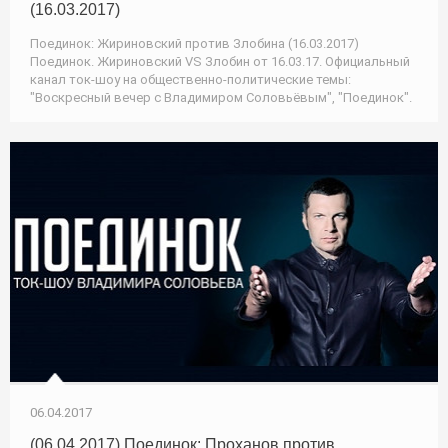
(16.03.2017)
Поединок: Жириновский против Злобина (16.03.2017)
Поединок. Жириновский VS Злобин от 16.03.17. Официальный
канал ток-шоу на общественно-политические темы:
"Воскресный вечер с Владимиром Соловьёвым", "Поединок".
06.04.2017
(06.04.2017) Поединок: Проханов против