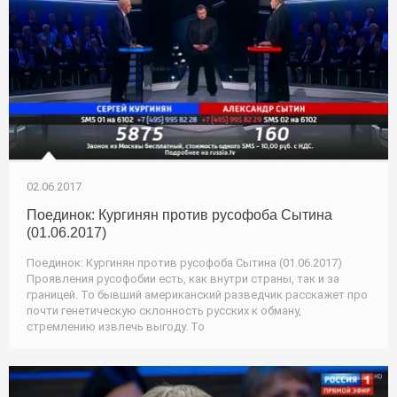
02.06.2017
Поединок: Кургинян против русофоба Сытина
(01.06.2017)
Поединок: Кургинян против русофоба Сытина (01.06.2017)
Проявления русофобии есть, как внутри страны, так и за
границей. То бывший американский разведчик расскажет про
почти генетическую склонность русских к обману,
стремлению извлечь выгоду. То