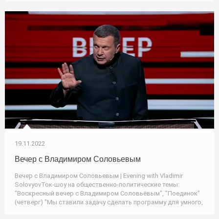
19.11.2022
Вечер с Владимиром Соловьевым
Вечер с Владимиром Соловьевым | Evening with Vladimir
SolovyovТок-шоу на общественно-политические темы:
"Воскресный вечер с Владимиром Соловьёвым", "Поединок"
(четверг) "Мы ставили задачу сделать программу для умного,