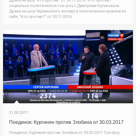
Драка на шоу "Кто против" от 20.11.2019 "Кто против?":
социально-политическое ток-шоу с Дмитрием Куликовым.
Драка на шоу! Украинского эксперта окончательно вывели из
себя. "Кто против?" от 20.11.2019
31.03.2017
Поединок: Кургинян против Злобина от 30.03.2017
Поединок: Кургинян против Злобина от 30.03.2017 Ток-Шоу