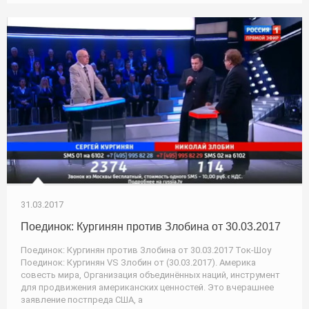
31.03.2017
Поединок: Кургинян против Злобина от 30.03.2017
Поединок: Кургинян против Злобина от 30.03.2017 Ток-Шоу
Поединок: Кургинян VS Злобин от (30.03.2017). Америка
совесть мира, Организация объединённых наций, инструмент
для продвижения американских ценностей. Это вчерашнее
заявление постпреда США, а