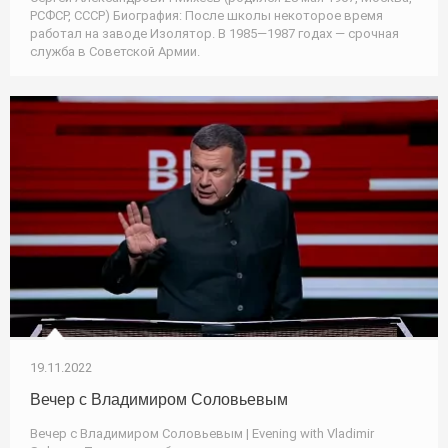
РСФСР, СССР) Биография: После школы некоторое время
работал на заводе Изолятор. В 1985—1987 годах — срочная
служба в Советской Армии.
19.11.2022
Вечер с Владимиром Соловьевым
Вечер с Владимиром Соловьевым | Evening with Vladimir