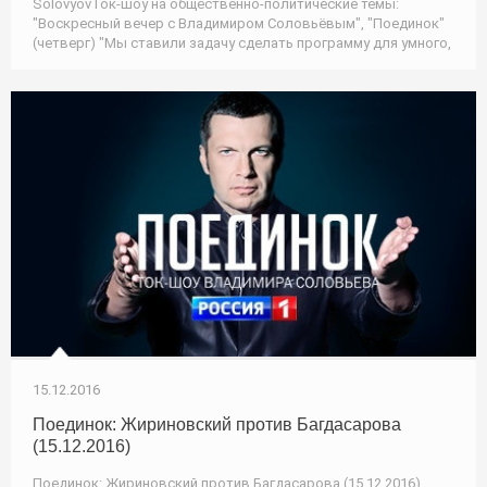
SolovyovТок-шоу на общественно-политические темы:
"Воскресный вечер с Владимиром Соловьёвым", "Поединок"
(четверг) "Мы ставили задачу сделать программу для умного,
15.12.2016
Поединок: Жириновский против Багдасарова
(15.12.2016)
Поединок: Жириновский против Багдасарова (15.12.2016)