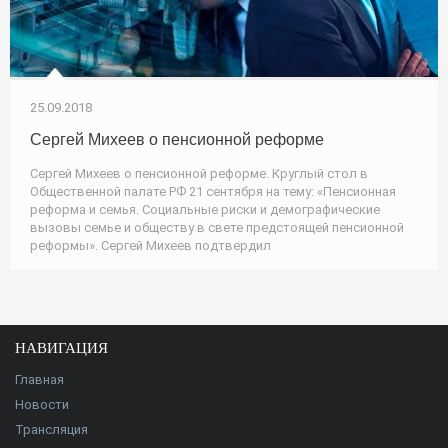
25.09.2018
Сергей Михеев о пенсионной реформе
Сергей Михеев о пенсионной реформе. Круглый стол в
Общественной палате РФ 21 сентября на тему: «Пенсионная
реформа и семья. Социальные риски и демографические
вызовы семье и обществу в свете предстоящей пенсионной
реформы». Сергей Михеев подтвердил
НАВИГАЦИЯ
Главная
Новости
Трансляция