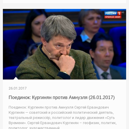
26.01.2017
Поединок: Кургинян против Амнуэля (26.01.2017)
Поединок: Кургинян против Амнуэля Сергей Ервандович
Кургинян — советский и российский политический деятель,
театральный режиссёр, политолог и лидер движения «Суть
Времени». Сергей Ервандович Кургинян – геофизик, политик,
политолог, художественный