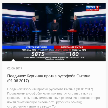
02.06.2017
Поединок: Кургинян против русофоба Сытина
(01.06.2017)
Поединок: Кургинян против русофоба Сытина (01.06.2017)
Проявления русофобии есть, как внутри страны, так и за
границей. То бывший американский разведчик расскажет про
почти генетическую склонность русских к обману,
стремлению извлечь выгоду. То