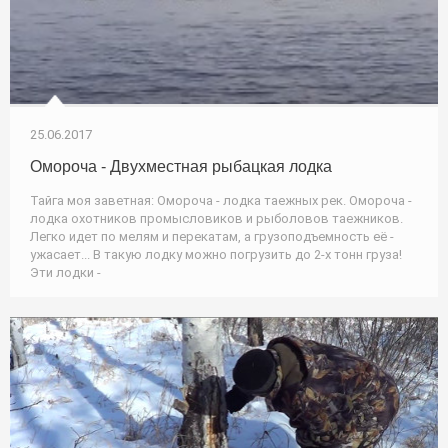
25.06.2017
Омороча - Двухместная рыбацкая лодка
Тайга моя заветная: Омороча - лодка таежных рек. Омороча -
лодка охотников промысловиков и рыболовов таежников.
Легко идет по мелям и перекатам, а грузоподъемность её -
ужасает... В такую лодку можно погрузить до 2-х тонн груза!
Эти лодки -