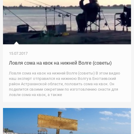
15.07.2017
Ловля сома на квок на нижней Волге (cоветы)
Ловля сома на квок на нижней Волге (cоветы) В этом видео
наш эксперт отправился на нижнюю Волгу в Енотаевский
район Астраханской области, половить сома на квок. Он
поделится своими секретами по изготовлению снасти для
ловли сома на квок, а также