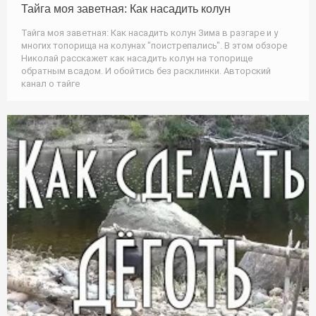
Тайга моя заветная: Как насадить колун
Тайга моя заветная: Как насадить колун Зима в разгаре и у
многих топорища на колунах "поистрепались". В этом обзоре
Николай расскажет как насадить колун на топорище
обратным всадом. И обойтись без расклинки. Авторский
канал о тайге