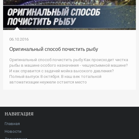
06.10.2016
Оригинальный способ почистить рыбу
Оригинальный способ почистить рыбу Как происходит чистка
рыбы в машине особого назначения - чешуесъемной машине?
И как справится с задачей мойка высокого давления?
Полный выпуск 8 октября. В наш век тотальной
автоматизации неужели остается место
НАВИГАЦИЯ
Главная
Новости