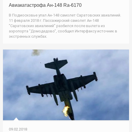
Авиакатастрофа Ан-148 Ra-6170
В Подмосковье упал Ан-148 самолет Саратовских авиалиний.
11 февраля 2018 г. Пассажирский самолет Ан-148
"Саратовских авиалиний" разбился после вылета из
аэропорта "Домодедово", сообщил Интерфаксу источник в
экстренных службах.
09.02.2018