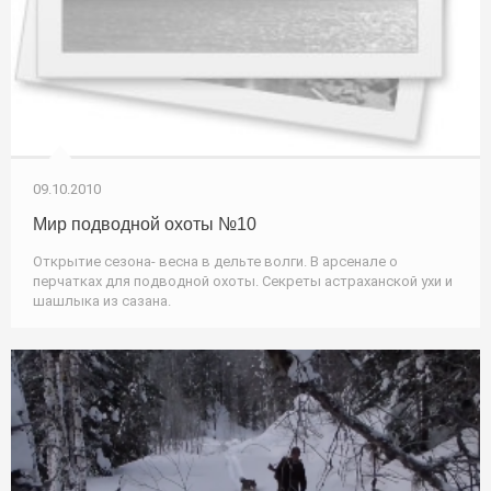
09.10.2010
Мир подводной охоты №10
Открытие сезона- весна в дельте волги. В арсенале о
перчатках для подводной охоты. Секреты астраханской ухи и
шашлыка из сазана.