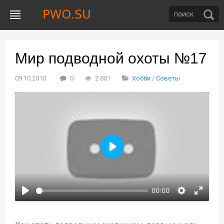
Мир подводной охоты №17
09.10.2010
0
2 801
Хобби
/
Советы
Воспроизвести
00:00