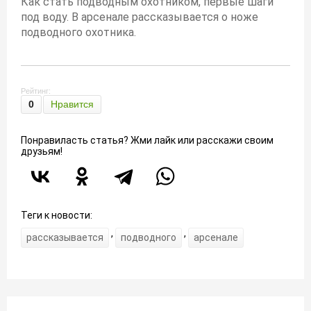
Как стать подводным охотником, первые шаги
под воду. В арсенале рассказывается о ноже
подводного охотника.
Рейтинг:
0
Нравится
Понравиласть статья? Жми лайк или расскажи своим
друзьям!
Теги к новости:
,
,
рассказывается
подводного
арсенале