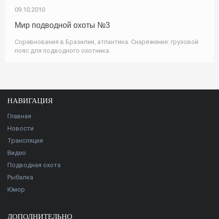
09.10.2010
Мир подводной охоты №3
Соревнования в Бразилии, атлантика. Снаряжение: грузовой
пояс для подводного охотника.
НАВИГАЦИЯ
Главная
Новости
Трансляция
Видео
Подводная охота
Рыбалка
Юмор
ДОПОЛНИТЕЛЬНО