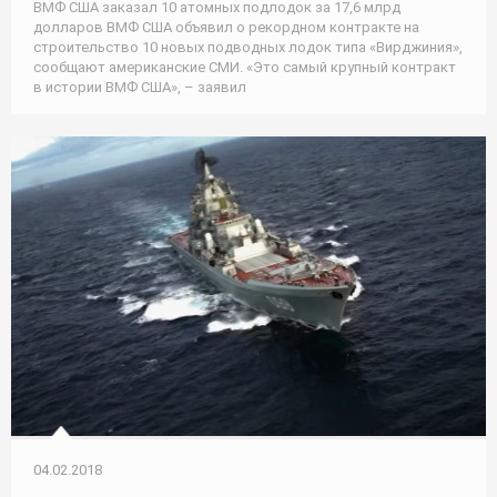
ВМФ США заказал 10 атомных подлодок за 17,6 млрд
долларов ВМФ США объявил о рекордном контракте на
строительство 10 новых подводных лодок типа «Вирджиния»,
сообщают американские СМИ. «Это самый крупный контракт
в истории ВМФ США», – заявил
04.02.2018