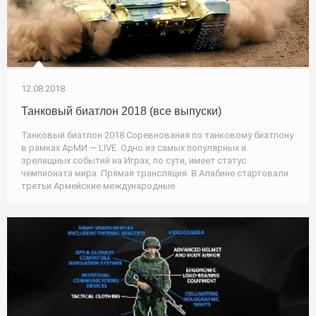
12.08.2018
Танковый биатлон 2018 (все выпуски)
Танковый биатлон 2018 Соревнования по танковому биатлону
в рамках АрМИ — LIVE. Одно из самых популярных и
зрелищных событий на Играх, по сути, имеет статус
чемпионата мира. Прямая трансляция. В Алабине стартовали
третьи Армейские международные