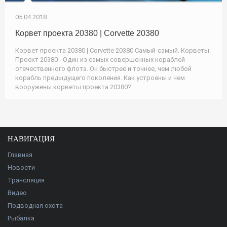
05.04.2018
Корвет проекта 20380 | Corvette 20380
Корвет проекта 20380 | Corvette 20380 Самый-самый. Корветы.
Проект 20380 - Один из самых совершенных кораблей
отечественного флота. Он быстрее и точнее, чем любой
корабль предыдущего поколения. Как устроены и чем
вооружены корветы проекта 20380?
НАВИГАЦИЯ
Главная
Новости
Трансляция
Видео
Подводная охота
Рыбалка