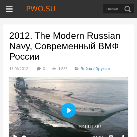
2012. The Modern Russian
Navy, Современный ВМФ
России
13.06.2012
0
1 883
Война
/
Оружие
Воспроизвести