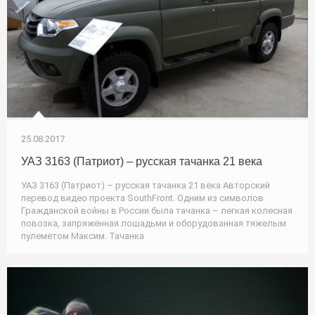
25.08.2017
УАЗ 3163 (Патриот) – русская тачанка 21 века
УАЗ 3163 (Патриот) – русская тачанка 21 века Авторский
перевод видео проекта SouthFront. Одним из символов
Гражданской войны в России была тачанка – легкая колесная
повозка, запряженная лошадьми и оборудованная тяжелым
пулеметом Максим. Тачанка