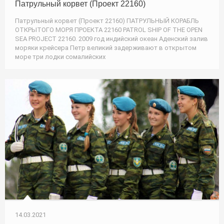
Патрульный корвет (Проект 22160)
Патрульный корвет (Проект 22160) ПАТРУЛЬНЫЙ КОРАБЛЬ
ОТКРЫТОГО МОРЯ ПРОЕКТА 22160 PATROL SHIP OF THE OPEN
SEA PROJECT 22160. 2009 год индийский океан Аденский залив
моряки крейсера Петр великий задерживают в открытом
море три лодки сомалийских
14.03.2021