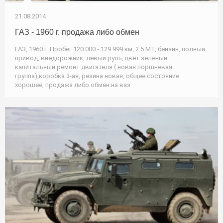
21.08.2014
ГАЗ - 1960 г. продажа либо обмен
ГАЗ, 1960 г. Пробег 120 000 - 129 999 км, 2.5 МТ, бензин, полный
привод, внедорожник, левый руль, цвет зелёный
капитальный ремонт двигателя ( новая поршневая
группа),коробка 3-ая, резина новая, общее состояние
хорошее, продажа либо обмен на ваз