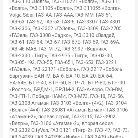
ГАЗ-3110 «Волга», ГАЗ-310221 «Волга», ГАЗ-3111
«Волга», ГАЗ-31105 «Волга», ГАЗ-311055 «Волга»,
Volga Siber, ГАЗ-АА, ГАЗ-ААА, ГАЗ-ММ, ГАЗ-51,
ГАЗ-63, ГАЗ-52, ГАЗ-53, ГАЗ-6, ГАЗ-3307, ГАЗ-4301,
ГАЗ-3306, ГАЗ-3302 «ГАЗель», ГАЗ-3309, ГАЗ-2705
«ГАЗель, ГАЗ-3308 «Садко», ГАЗ-3310 «Валдай,
ГАЗ-61, ГАЗ-64, ГАЗ-67, ГАЗ-67Б, ГАЗ-69, ГАЗ-69А,
ГАЗ-46 МАВ, ГАЗ-М-72, ГАЗ-3937 «Водник»,
ГАЗ-2330 «Тигр», ГАЗ-2975 «Тигр», ГАЗ-03-30,
ГАЗ-05-193, ГАЗ-55, ГЗА-651, ГАЗ-653, ГАЗ-3221
«ГАЗель», ГАЗ-22171 «Соболь», ГАЗ-2217 «Соболь
Баргузин» БАИ-М, БА-6, БА-10, БА-20, БА-64,
БА-64Б, БТР-40, БТР-60, БТР-70, БТР-80, БТР-90
«Росток», БРДМ-1, БРДМ-2, ГАЗ-А-Аэро, ГАЗ-ВМ,
ГАЗ-ГЛ-1, Победа-НАМИ, ГАЗ-М73, ГАЗ-18, ГАЗ-56,
ГАЗ-2308 Атаман, ГАЗ-3103 «Волга» (4×2), ГАЗ-3104
«Волга» (4×4), ГАЗ-23081 «Атаман Ермак», ГАЗ-3106
«Атаман-2», первая серия, ГАЗ-3115, ГАЗ-3902
«Вепрь», ГАЗ-3106 «Атаман-2», вторая серия,
ГАЗ-2332 CityVan, ГАЗ-3121 «Тигр-2», ГАЗ-47, ГАЗ-73,
ГАЗ-34039, ГАЗ-34039K «Ирбис», ГАЗ-3409 «Бобр»,