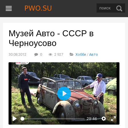
Музей Авто - СССР в
Черноусово
30.08.2012
0
2 927
Хобби
/
Авто
Воспроизвести
29:46