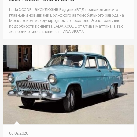
Lada XCODE - ЭКСКЛЮЗИВ Ведущие БТД познакомились с
главными новинками Волжского автомобильного завода на
Московском международном автосалоне. Эксклюзивные
подробности концепта LADA XCODE от Стива Маттина, а так
же первые впечатления от LADA VESTA
06.02.2020