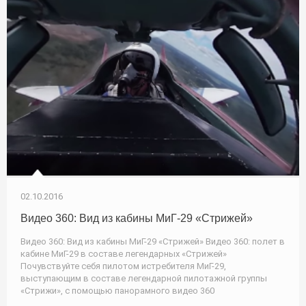
02.10.2016
Видео 360: Вид из кабины МиГ-29 «Стрижей»
Видео 360: Вид из кабины МиГ-29 «Стрижей» Видео 360: полет в
кабине МиГ-29 в составе легендарных «Стрижей»
Почувствуйте себя пилотом истребителя МиГ-29,
выступающим в составе легендарной пилотажной группы
«Стрижи», с помощью панорамного видео 360