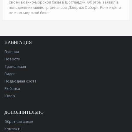
своей военно-морской базы в Шотландии. Об этом заявил в
понедельник министр финансов Джордж Осборн. Речь идёт о
военно-морской базе
НАВИГАЦИЯ
Главная
Новости
Трансляция
Видео
Подводная охота
Рыбалка
Юмор
ДОПОЛНИТЕЛЬНО
Обратная связь
Контакты