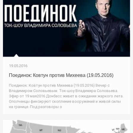
19.05.2016
Поединок: Ковтун против Михеева (19.05.2016)
Поединок: Ковтун против Михеева (19.05.2016) Вечер с
Владимиром Соловьевым. Ток-шоу Владимира Соловьева.
Эфир от 19 мая2016 Донбасс живет в ожидании жаркого лета.
Ополченцы фиксируют скопление вооружений и живой силы
на границе. Под разговоры о