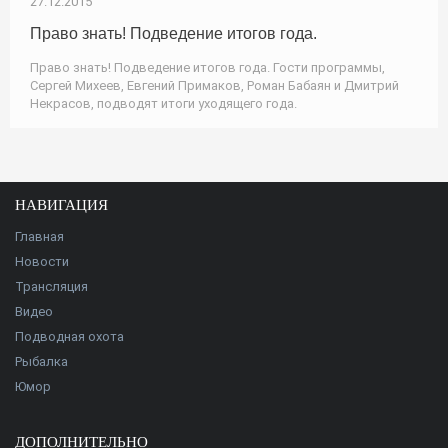
27.12.2015
Право знать! Подведение итогов года.
Право знать! Подведение итогов года. Гости программы,
Сергей Михеев, Евгений Примаков, Роман Бабаян и Дмитрий
Некрасов, подводят итоги уходящего года.
НАВИГАЦИЯ
Главная
Новости
Трансляция
Видео
Подводная охота
Рыбалка
Юмор
ДОПОЛНИТЕЛЬНО