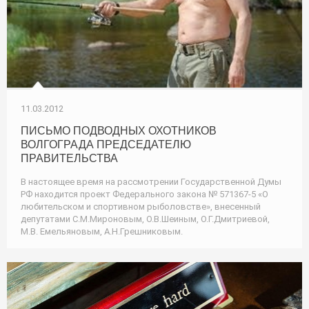
11.03.2012
ПИСЬМО ПОДВОДНЫХ ОХОТНИКОВ
ВОЛГОГРАДА ПРЕДСЕДАТЕЛЮ
ПРАВИТЕЛЬСТВА
В настоящее время на рассмотрении Государственной Думы
РФ находится проект Федерального закона № 571367-5 «О
любительском и спортивном рыболовстве», внесенный
депутатами С.М.Мироновым, О.В.Шеиным, О.Г.Дмитриевой,
М.В. Емельяновым, А.Н.Грешниковым.