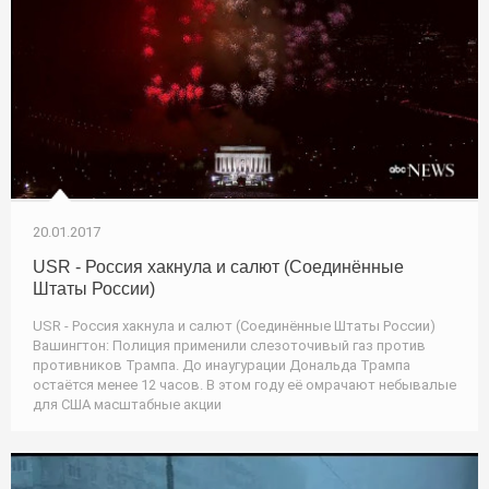
20.01.2017
USR - Россия хакнула и салют (Соединённые
Штаты России)
USR - Россия хакнула и салют (Соединённые Штаты России)
Вашингтон: Полиция применили слезоточивый газ против
противников Трампа. До инаугурации Дональда Трампа
остаётся менее 12 часов. В этом году её омрачают небывалые
для США масштабные акции