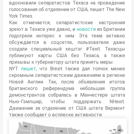
вдохновили сепаратистов Техаса на проведение
голосования об отделении от США, пишет The New
York Times.
Как отмечается, сепаратистские настроения
зреют в Техасе уже давно, и
новости
из Британии
подогрели интерес к ним. Эта тема активно
обсуждается в соцсетях, пользователи даже
создали специальный хештэг #Texit. Техасцы
публикуют карты США без Техаса, а также
призывы к губернатору штата принять меры.
NYT
пишет
, что Brexit также дал толчок менее
скромным сепаратистским движениям в регионе
Новой Англии. Так, после объявления итогов
британского референдума небольшая группа
демонстрантов собралась в Манчестере штата
Нью-Гэмпшир, чтобы поддержать NHexit.
Движение за отделение от США штата Вермонт
также сообщает о всплеске активности.