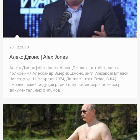
23.12.2018
Алекс Джонс | Alex Jones
Алекс Джонс | Alex Jones. Алекс Джонс (англ. Alex Jones;
полное имя Александр Эмерик Джонс, англ. Alexander Emerick
Jones; род. 11 февраля 1974, Даллас, штат Техас, США) —
американский ведущий радио-шоу, продюсер и режиссёр
документальных фильмов,