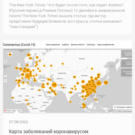
The New York Times: Что будет после того, как падет Алеппо?
(Русский перевод Романа Попова) 13 декабря в американской
газете The New York Times вышла статья, где автор
представил будущее боевиков (которых в статье называют
"повстанцами")
07.08.2020
Карта заболеваний коронавирусом