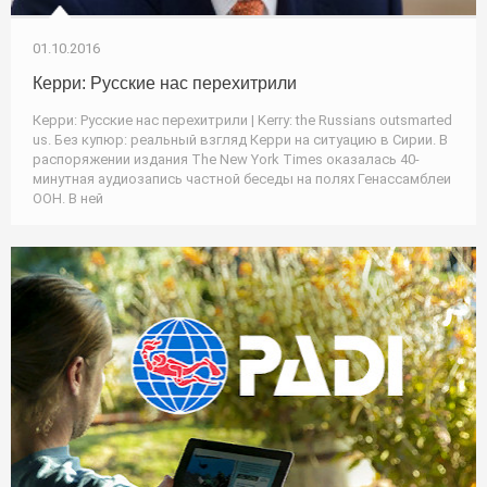
01.10.2016
Керри: Русские нас перехитрили
Керри: Русские нас перехитрили | Kerry: the Russians outsmarted
us. Без купюр: реальный взгляд Керри на ситуацию в Сирии. В
распоряжении издания The New York Times оказалась 40-
минутная аудиозапись частной беседы на полях Генассамблеи
ООН. В ней