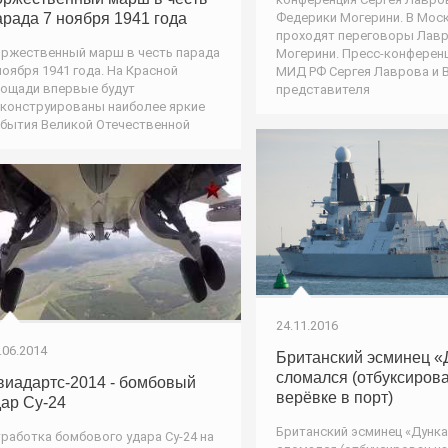
Федерики Могерини. В Мос
арада 7 ноября 1941 года
проходят переговоры Лавр
ржественный марш в честь парада
Могерини. Пресс-конферен
ноября 1941 года. На Красной
МИД РФ Сергея Лаврова и 
ощади впервые будут
представителя
конструированы наиболее яркие
бытия Великой Отечественной
24.11.2016
.06.2014
Британский эсминец «
сломался (отбуксиров
виадартс-2014 - бомбовый
верёвке в порт)
дар Су-24
Британский эсминец «Дунка
работка бомбового удара Су-24 на