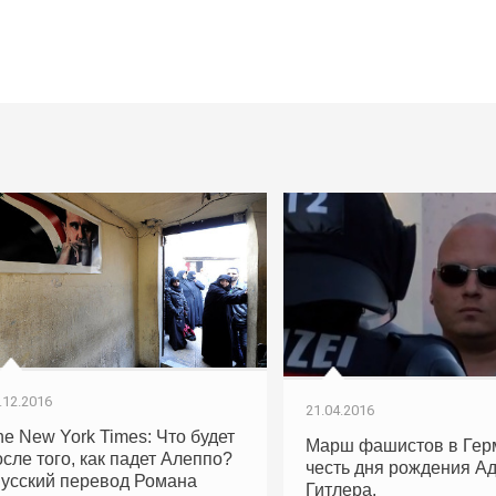
.12.2016
21.04.2016
he New York Times: Что будет
Марш фашистов в Гер
осле того, как падет Алеппо?
честь дня рождения А
Русский перевод Романа
Гитлера.