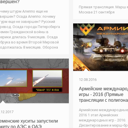
авершен?
Прямая трансляция. Марш 
чему штурм Алеппо еще не
Москве 21 сентября
вершен? Осада Алеппо: почему
урм еще не завершен? Русский
ревод. Осада города Петерсберга
емен Гражданской войны в
ерики длилась 9 месяцев. Осада
брука во время Второй Мировой
одолжалась 8 месяцев. Оборона
12.08.2016
Армейские междунар
игры - 2016 (Прямые
трансляции с полигона
Армейские международные 
.12.2017
2016 1 этап Армейских
международных игр - 2016:
еменские хуситы запустили
Десантирование и марш-бр
акету по АЭС в ОАЭ