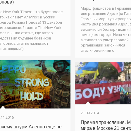
опова)
Марш фашистов в Германии
e New York Times: Что будет после
дня рождения Адольфа Гитл
го, как падет Алеппо? (Русский
Германии марш ультраправ
ревод Романа Попова) 13 декабря
честь дня рождения Адоль
американской газете The New York
закончился беспорядками. 
mes вышла статья, где автор
немецком городе Йена мит
едставил будущее боевиков
активистов ультраправой
оторых в статье называют
организации закончился
овстанцами")
столкновениями с
21.09.2014
.11.2016
Прямая трансляция. 
очему штурм Алеппо еще не
мира в Москве 21 сен