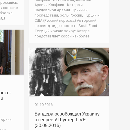
ороссийск.
Аравии Конфликт Катара и
в составе
Саудовской Аравии. Причины,
броска.
последствия, роль России, Турции и
БМД
США (Русский перевод) Авторский
перевод видео проекта SouthFront.
Текущий кризис вокруг Катара
представляет собой наиболее
ресс-
 и
01.10.2016
Бандера освобождал Украину
от евреев! Шустер LIVE
герини
(30.09.2016)
ва и