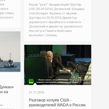
кве
Евреи "рвут" бандеровцев! Шустер
ова и
LIVE (30.09.2016) Долинский: Бандера
ции главы
освобождал Украину от евреев.
Высокого
ШустерLive 30.09.2016 Директор
украинского еврейского комитета
Долинский и директор украинского
Института Памяти Войтович
выясняют степень
Дункан»
ан на
21.11.2016
Разговор холуёв США -
руководителей WADA о России.
н»