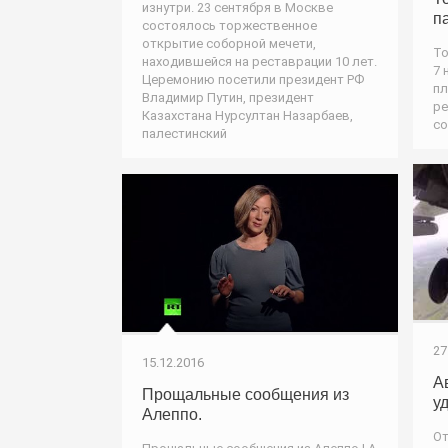
изнутри. 23 сентября в Москве
п
состоялось торжественное
открытие соборной мечети,
То
находившейся на реставрации 10 лет.
7 
Церемонию посетили президент РФ
пл
Владимир Путин, президент
ре
Казахстана Нурсултан Назарбаев,
со
палестинский
27
15.12.2016
А
Прощальные сообщения из
у
Алеппо.
От