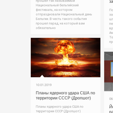
прошел так называемый
з
Национальный бельгийский
фестиваль, на котором
По
отпраздновали Национальный день
за
Бельгии. В честь такого события
шт
прошел парад, на который вам
пе
обязательно
вр
Ам
То
пр
10.01.2019
Планы ядерного удара США по
территории СССР (Дропшот)
06
Планы ядерного удара США по
Й
территории СССР (Дропшот)
р