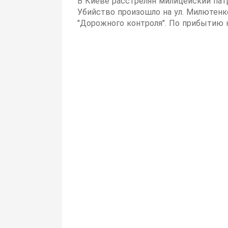
В Киеве расстрелян милицейский патру
Убийство произошло на ул. Милютенк
"Дорожного контроля". По прибытию 