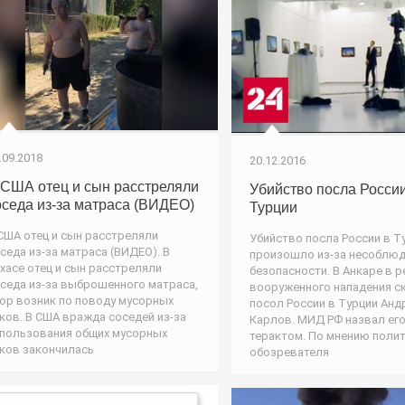
.09.2018
20.12.2016
 США отец и сын расстреляли
Убийство посла России
оседа из-за матраса (ВИДЕО)
Турции
США отец и сын расстреляли
Убийство посла России в Т
седа из-за матраса (ВИДЕО). В
произошло из-за несоблюд
хасе отец и сын расстреляли
безопасности. В Анкаре в р
седа из-за выброшенного матраса,
вооруженного нападения с
ор возник по поводу мусорных
посол России в Турции Анд
ков. В США вражда соседей из-за
Карлов. МИД РФ назвал его
пользования общих мусорных
терактом. По мнению поли
ков закончилась
обозревателя