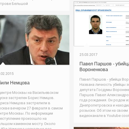
трове Бельшой
25.03.2017
Павел Паршов - убийц
Вороненкова
.02.2015
Павел Паршов - убийца Вор
били Немцова
Названа личность убийцы э
депутата Госдумы Воронен
центре Москвы на Васильевском
Паршов Павел Александров
уске застрелен Борис Немцов.
года рождения. Он родом и
риса Немцова застрелили в
Днепропетровска и находи
скве вечером 27 февраля в самом
розыске. Об этом на своем
нтре Москвы. По информации
видеоканале в Youtube со
еступление произошло на
льшом каменном мосту. Около
:40 в Немцова несколько раз