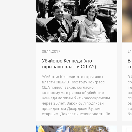
08.11.2017
21
Убийство Кеннеди (что
В
скрывают власти США?)
с
Убийство Кеннеди: что скрывают
В 
власти США? В 1992 году Конгресс
со
США принял закон, согласно
Те
которому материалы об убийстве
со
Кеннеди должны быть рассекречены
сп
через 25 лет. Закон был подписан
ба
президентом Джорджем Бушем-
ис
старшим. Доказать невиновность Ли
ба