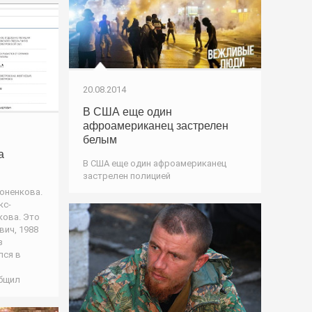
20.08.2014
В США еще один
афроамериканец застрелен
белым
а
В США еще один афроамериканец
застрелен полицией
оненкова.
кс-
кова. Это
ич, 1988
з
лся в
общил