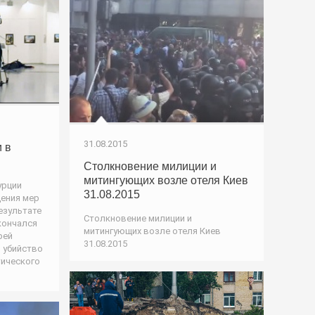
31.08.2015
 в
Столкновение милиции и
митингующих возле отеля Киев
урции
31.08.2015
ения мер
езультате
Столкновение милиции и
кончался
митингующих возле отеля Киев
рей
31.08.2015
 убийство
тического