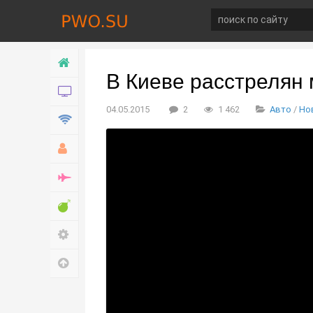
Главная
В Киеве расстрелян
Новости
04.05.2015
2
1 462
Авто
/
Но
Технологии
Хобби
Война
Развлечение
Настройки
Наверх