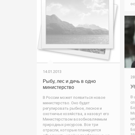
ос
14.01.2013
28
Рыбу, лес и дичь в одно
У
министерство
В 
В России может появиться новое
сп
министерство. Оно будет
Бо
регулировать рыбное, лесное и
Мо
охотничье хозяйства, а назовут его
це
Министерством возобновляемым
пр
природных ресурсов. Все три
Бо
отрасли, которые планируется
23