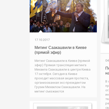
17.10.2017
Митинг Саакашвили в Киеве
(прямой эфир)
04
Митинг Саакашвили в Киеве (прямой
эфир) Прямая трансляция митинга
П
Михаила Саакашвили в центре Киева
н
17 октября. Сегодня в Киеве
проходит массовая акция протеста,
В 
организованная экс-президентом
пр
Грузии Михеилом Саакашвили. На
ог
митинг съезжаются
ин
те
ре
св