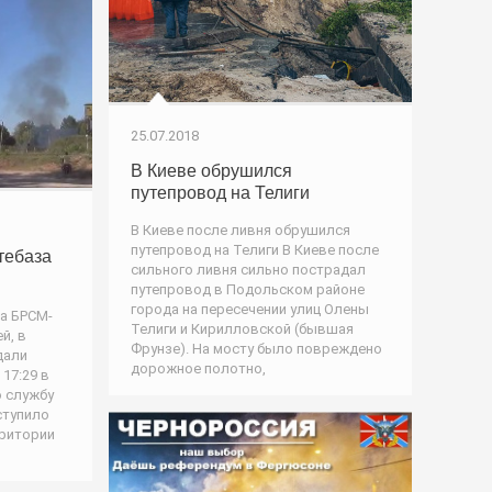
25.07.2018
В Киеве обрушился
путепровод на Телиги
В Киеве после ливня обрушился
путепровод на Телиги В Киеве после
тебаза
сильного ливня сильно пострадал
путепровод в Подольском районе
города на пересечении улиц Олены
а БРСМ-
Телиги и Кирилловской (бывшая
й, в
Фрунзе). На мосту было повреждено
дали
дорожное полотно,
 17:29 в
 службу
ступило
рритории