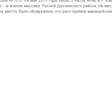
ль №1572. 04 мая 2015 года, около 3 часов ночи, в г. К
о - в жилом массиве Лесной Деснянского района. На ме
на место, было обнаружено, что расстреляли милицейски