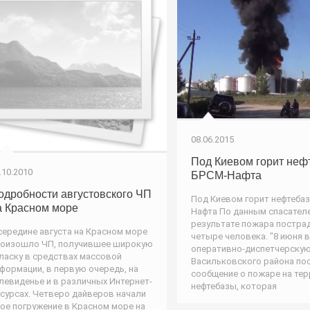
08.06.2015
Под Киевом горит неф
.10.2010
БРСМ-Нафта
одробности августовского ЧП
Под Киевом горит нефтебаз
а Красном море
Нафта По данным спасателе
результате пожара постра
середине августа на Красном море
четыре человека. "8 июня в
оизошло ЧП, получившее широкую
оперативно-диспетчерскую
ласку в средствах массовой
Васильковского района по
формации, в первую очередь, на
сообщение о пожаре на те
левиденье и в различных Интернет-
нефтебазы, которая
сурсах. Четверо дайверов начали
ое погружение в Красном море на