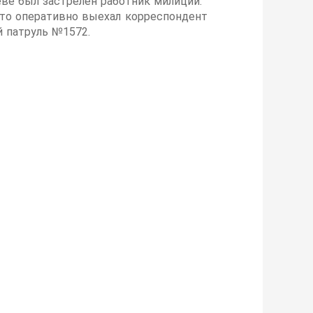
иеве был застрелен работник милиции.
сто оперативно выехал корреспондент
й патруль №1572.