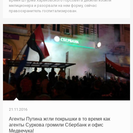
время штурма Харьковского горсовета дебилы избили
милиционера и разорвали на нем форму, сейчас
правоохранитель госпитализирован.
21.11.2016
Агенты Путина жгли покрышки в то время как
агенты Суркова громили Сбербанк и офис
Медвечука!