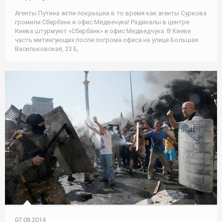
Агенты Путина жгли покрышки в то время как агенты Суркова
громили Сбербанк и офис Медвечука! Радикалы в центре
Киева штурмуют «Сбербанк» и офис Медведчука. В Киеве
часть митингующих после погрома офиса на улице Большая
Васильковская, 23 Б,
07.08.2014