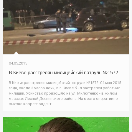
04.05.2015
В Киеве расстрелян милицейский патруль №1572
В Киеве расстрелян милицейский патруль №1572. 04 мая 2015
года, около 3 часов ночи, в г. Киеве был застрелен работник
милиции. Убийство произошло на ул. Милютенко - в жилом
массиве Лесной Деснянского района. На место оперативно
выехал корреспондент