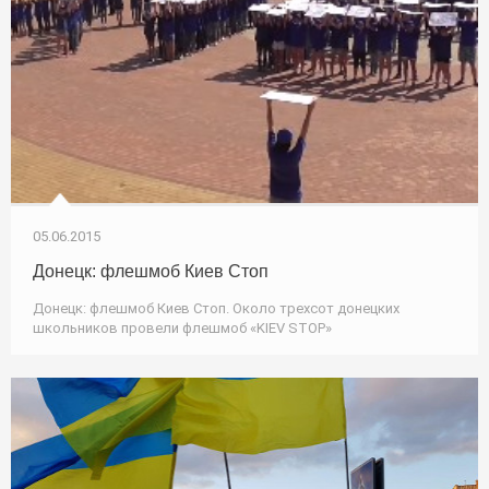
05.06.2015
Донецк: флешмоб Киев Стоп
Донецк: флешмоб Киев Стоп. Около трехсот донецких
школьников провели флешмоб «KIEV STOP»