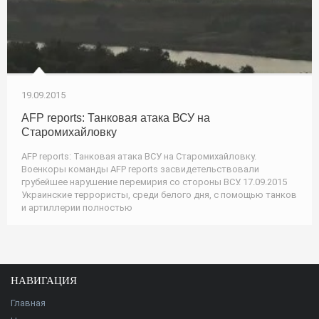
19.09.2015
AFP reports: Танковая атака ВСУ на
Старомихайловку
AFP reports: Танковая атака ВСУ на Старомихайловку.
Военкоры команды AFP reports засвидетельствовали
грубейшее нарушение перемирия со стороны ВСУ. 17.09.2015
Украинские террористы, среди белого дня, с помощью танков
и артиллерии полностью
НАВИГАЦИЯ
Главная