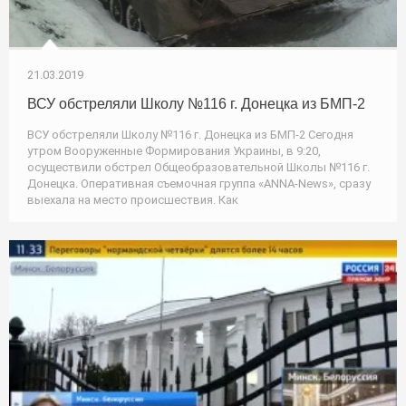
21.03.2019
ВСУ обстреляли Школу №116 г. Донецка из БМП-2
ВСУ обстреляли Школу №116 г. Донецка из БМП-2 Сегодня
утром Вооруженные Формирования Украины, в 9:20,
осуществили обстрел Общеобразовательной Школы №116 г.
Донецка. Оперативная съемочная группа «ANNA-News», сразу
выехала на место происшествия. Как