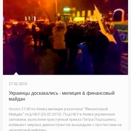
27.02.2015
Украинцы доскакались - милиция & финансовый
майдан
Около 21:00 по Киеву милиция разогнала "Финансовый
Майдан" под НБУ (26.02.2015). Под НБУ в Киеве украинские
силовики, выполняя преступный приказ Петра Порошенко,
избивают мирных демонстрантов вышедших с протестами на
«кредитный майдан»,