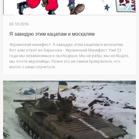
03.10.2016
Я завидую этим кацапам и москалям
Украинский манифест: Я завидую этим кацапам и москалям.
Вот вам ответ из Харькова - Украинский Манифест Уже 23
года мы независимые и свободные. Мы не рабы, мы не быдло,
мы почти европейцы. Разве это не самое прекрасное, что
могло с нами случиться.