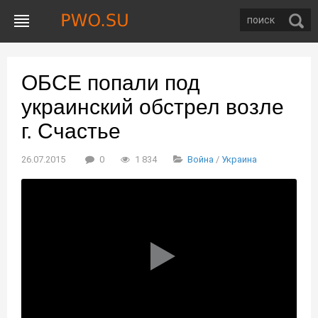
ОБСЕ попали под
украинский обстрел возле
г. Счастье
26.07.2015
0
1 834
Война
/
Украина