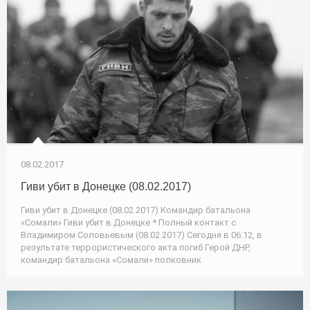
08.02.2017
Гиви убит в Донецке (08.02.2017)
Гиви убит в Донецке (08.02.2017) Командир батальона
«Сомали» Гиви убит в Донецке * Полный контакт с
Владимиром Соловьевым (08.02.2017) Сегодня в 06:12, в
результате террористического акта погиб Герой ДНР,
командир батальона «Сомали» полковник