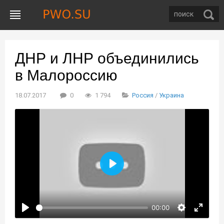
ДНР и ЛНР объединились
в Малороссию
18.07.2017
0
1 794
Россия
/
Украина
Воспроизвести
00:00