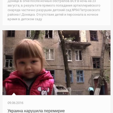
Донецк в огне после ночных обстрелов ВСУ. В ночь на 23
августа, в результате прямого попадания артиллерийского
снаряда частично разрушен детский сад №94 Петровского
района г.Донецка. Отсутствие детей и персонала в ночное
время в детском саду
09.06.2016
Украина нарушила перемирие