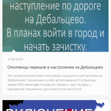
13.02.2015
Ополченцы перешли в наступление на Дебальцево
Экстренное включение ополченцы перешли в наступление на
Дебальцево. Начальник штаба артиллерии из 2-й бригады
армии ЛНР, имеющий позывной «Фомич», дал сводку с
передовой специально для агентства news-front