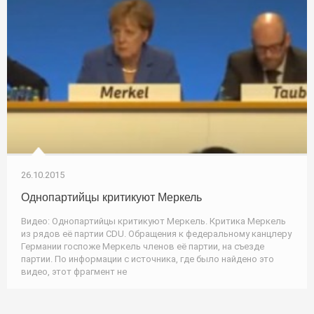
26.10.2015
Однопартийцы критикуют Меркель
Видео: Однопартийцы критикуют Меркель. Критика Меркель
из рядов её партии CDU. Обращения к федеральному канцлеру
Германии госпоже Меркель членов её партии, на съезде
партии. По информации с источника, где было найдено это
видео, этот фрагмент не