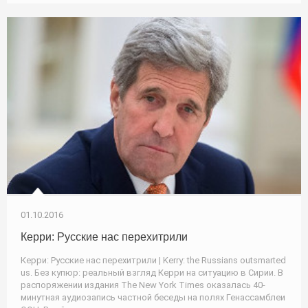
01.10.2016
Керри: Русские нас перехитрили
Керри: Русские нас перехитрили | Kerry: the Russians outsmarted
us. Без купюр: реальный взгляд Керри на ситуацию в Сирии. В
распоряжении издания The New York Times оказалась 40-
минутная аудиозапись частной беседы на полях Генассамблеи