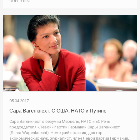
ООН. В ней
05.04.2017
Сара Вагенкнехт: О США, НАТО и Путине
Сара Вагенкнехт о безумии Меркель, НАТО и ЕС Речь
председателя «Левой» партии Германии Сары Вагенкнехт
(Sahra Wagenknecht). Немецкий политик, доктор
экономических наук, журналист, член Левой партии Германии,