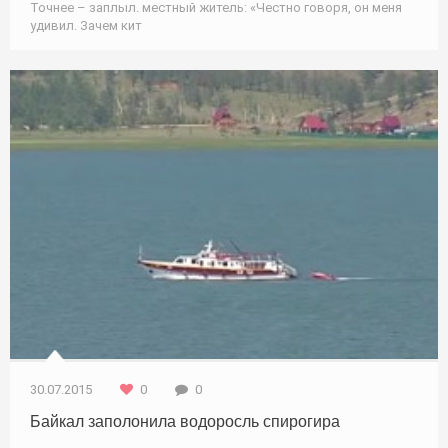
Точнее – заплыл. местный житель: «Честно говоря, он меня
удивил. Зачем кит
Природа
30.07.2015
0
0
Байкал заполонила водоросль спирогира