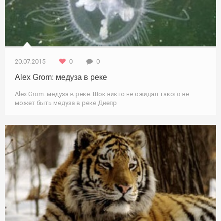
20.07.2015
0
0
Alex Grom: медуза в реке
Alex Grom: медуза в реке. Шок никто не ожидал такого не
может быть медуза в реке Днепр
Охота / Природа