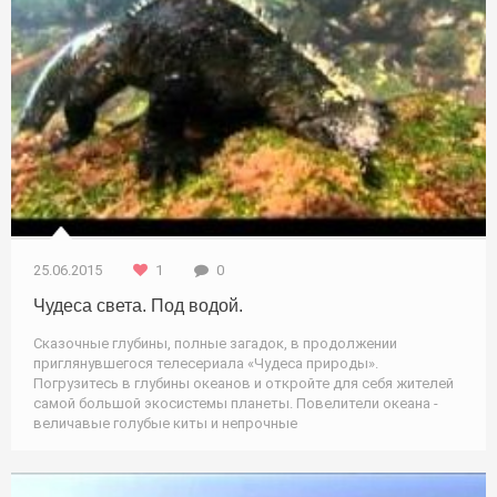
25.06.2015
1
0
Чудеса света. Под водой.
Сказочные глубины, полные загадок, в продолжении
приглянувшегося телесериала «Чудеса природы».
Погрузитесь в глубины океанов и откройте для себя жителей
самой большой экосистемы планеты. Повелители океана -
величавые голубые киты и непрочные
Природа / Новости