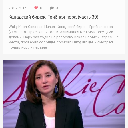
28.07.2015
0
0
Канадский бирюк. Грибная пора (часть 39)
Wally Knorr Canadian Hunter: Канадский бирюк. Грибная пора
(часть 39). Приезжали гости. Занимался мелкими текущими
делами. Пару раз ходил на разведку, искал новые интересные
места, проверял солонцы, собирал мяту, ягоды, и смотрел
появились ли первые
Природа