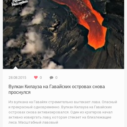
28.08.2015
0
0
Вулкан Килауэа на Гавайских островах снова
проснулся
Из вулкана на Гавайях стремительно вытекает лава. Опасный
и прекрасный одновременно. Вулкан Килауэа на Гавайских
островах снова активизировался. Один из кратеров начал
активно извергать лаву, которая стекает на близлежащие
леса. Масштабный лавовый