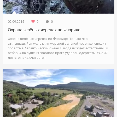
02.09.2015
0
0
Охрана зелёных черепах во Флориде
Охрана зелёных черепах во Флориде. Только что
вылупившийся молодняк морской зелёной черепахи спешит
попасть в Атлантический океан. В воде их ждёт естественный
отбор. А на суше их главного врага удалось сдержать. Уже 37
лет этот вид считается
Природа / Новости