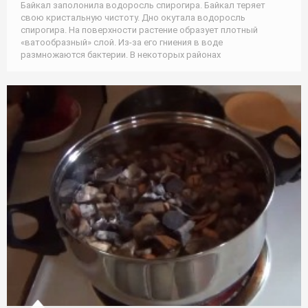
Байкал заполонила водоросль спирогира. Байкал теряет
свою кристальную чистоту. Дно окутала водоросль
спирогира. На поверхности растение образует плотный
«ватообразный» слой. Из-за его гниения в воде
размножаются бактерии. В некоторых районах
Советы / Рецеты / Природа