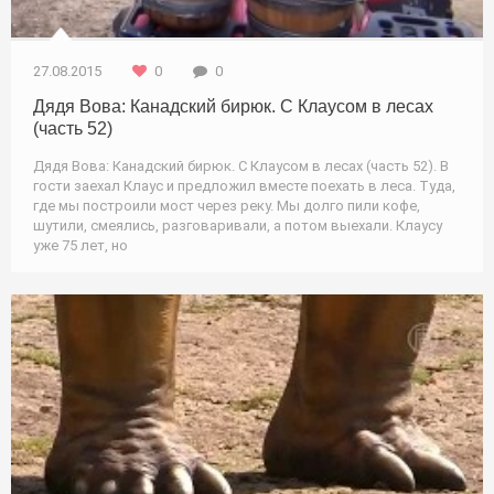
27.08.2015
0
0
Дядя Вова: Канадский бирюк. С Клаусом в лесах
(часть 52)
Дядя Вова: Канадский бирюк. С Клаусом в лесах (часть 52). В
гости заехал Клаус и предложил вместе поехать в леса. Туда,
где мы построили мост через реку. Мы долго пили кофе,
шутили, смеялись, разговаривали, а потом выехали. Клаусу
уже 75 лет, но
Природа