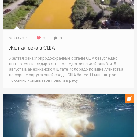
30.08.2015
0
0
Желтая река в США
Желтая река: природоохранные органы США безуспешно
пытаются ликвидировать последствия своей ошибки. 5
августа в американском штате Колорадо по вине Агентства
по охране окружающей среды США более 11 млн литров
токсичных химикатов попали в реку
Развлечение / Природа