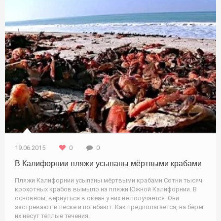
19.06.2015
0
0
В Калифорнии пляжи усыпаны мёртвыми крабами
Пляжи Калифорнии усыпаны мёртвыми крабами Сотни тысяч
крохотных крабов вымыло на пляжи Южной Калифорнии. В
основном, вернуться в океан у них не получается. Они
застревают в песке и погибают. Как предполагается, на берег
их несут тёплые течения.