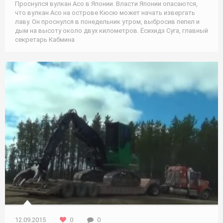
Проснулся вулкан Асо в Японии. Власти Японии опасаются,
что вулкан Асо на острове Кюсю может начать извергать
лаву. Он проснулся в понедельник утром, выбросив пепел и
дым на высоту около двух километров. Ёсихидэ Суга, главный
секретарь Кабмина
Охота / Природа
12.09.2015
0
0