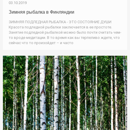
03.10.2019
Зимняя рыбалка в Финляндии
ЗИМНЯЯ ПОДЛЕДНАЯ РЫБАЛКА - ЭТО СОСТОЯНИЕ ДУШИ
Красота подледной рыбалки заключается в ее простоте.
Занятие подледной рыбалкой можно было почти считать чем-
то вроде медитации. В то время как вы терпеливо ждете, что
сейчас что то произойдет – и часто