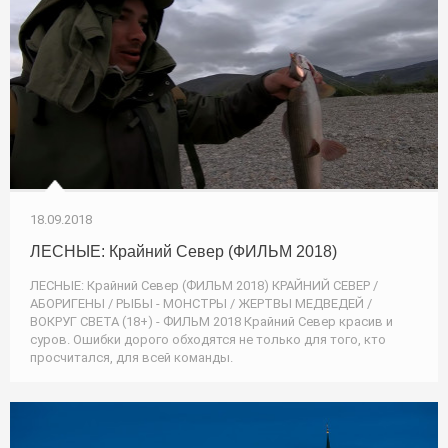
18.09.2018
ЛЕСНЫЕ: Крайний Север (ФИЛЬМ 2018)
ЛЕСНЫЕ: Крайний Север (ФИЛЬМ 2018) КРАЙНИЙ СЕВЕР /
АБОРИГЕНЫ / РЫБЫ - МОНСТРЫ / ЖЕРТВЫ МЕДВЕДЕЙ /
ВОКРУГ СВЕТА (18+) - ФИЛЬМ 2018 Крайний Север красив и
суров. Ошибки дорого обходятся не только для того, кто
просчитался, для всей команды.