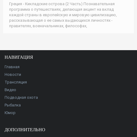
Греция - Кикладские острова (2 Часть) Познавательная
программа о путешествиях, делающая акцент на вклад
каждой страны в европейскую и мировую цивилизацию,
рассказывающая о ее самых выдающихся личностях -
правителях, военачальниках, философах,
НАВИГАЦИЯ
Главная
Новости
Трансляция
Видео
Подводная охота
Рыбалка
Юмор
ДОПОЛНИТЕЛЬНО