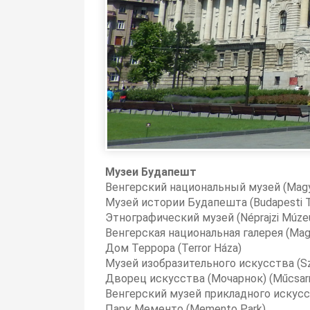
Музеи Будапешт
Венгерский национальный музей (Magy
Музей истории Будапешта (Budapesti T
Этнографический музей (Néprajzi Múze
Венгерская национальная галерея (Magy
Дом Террора (Terror Háza)
Музей изобразительного искусства (S
Дворец искусства (Мочарнок) (Műcsar
Венгерский музей прикладного искусст
Парк Мементо (Memento Park)