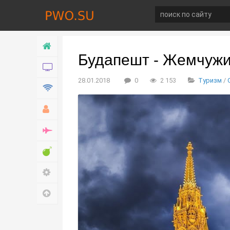
Главная
Будапешт - Жемчужи
Новости
28.01.2018
0
2 153
Туризм
/
Технологии
Хобби
Война
Развлечение
Настройки
Наверх