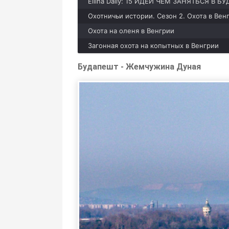
Ellina Daily: 15 ИДЕЙ ЧЕМ ЗАНЯТЬСЯ В Б
Охотничьи истории. Сезон 2. Охота в Венг
Охота на оленя в Венгрии
Загонная охота на копытных в Венгрии
Будапешт - Жемчужина Дуная