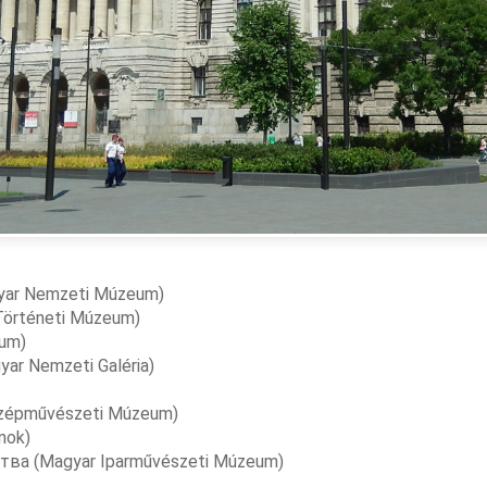
ar Nemzeti Múzeum)
örténeti Múzeum)
um)
ar Nemzeti Galéria)
zépművészeti Múzeum)
nok)
ва (Magyar Iparművészeti Múzeum)