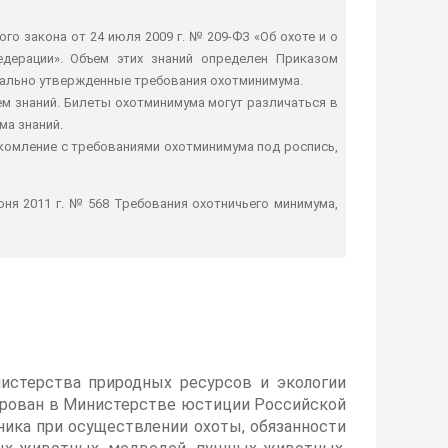
го закона от 24 июля 2009 г. № 209-ФЗ «Об охоте и о
дерации». Объем этих знаний определен Приказом
циально утвержденные требования охотминимума.
м знаний. Билеты охотминимума могут различаться в
ма знаний.
акомление с требованиями охотминимума под роспись,
я 2011 г. № 568 Требования охотничьего минимума,
истерства природных ресурсов и экологии
рирован в Министерстве юстиции Российской
ника при осуществлении охоты, обязанности