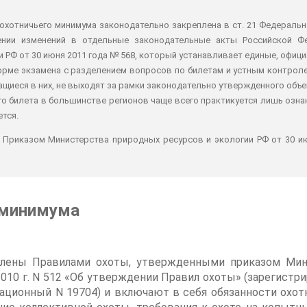
охотничьего минимума законодательно закреплена в ст. 21 Федерально
ении изменений в отдельные законодательные акты Российской Фе
 РФ от 30 июня 2011 года № 568, который устанавливает единые, офи
рме экзамена с разделением вопросов по билетам и устным контроле
ащиеся в них, не выходят за рамки законодательно утвержденного объе
го билета в большинстве регионов чаще всего практикуется лишь озн
ется.
Приказом Министерства природных ресурсов и экологии РФ от 30 июн
 минимума
овлены Правилами охоты, утвержденными приказом Мин
2010 г. N 512 «Об утверждении Правил охоты» (зарегист
рационный N 19704) и включают в себя обязанности охот