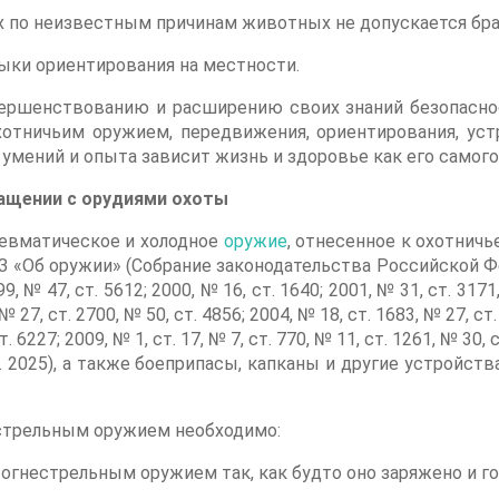
 по неизвестным причинам животных не допускается брать
ыки ориентирования на местности.
вершенствованию и расширению своих знаний безопаснос
отничьим оружием, передвижения, ориентирования, устр
й, умений и опыта зависит жизнь и здоровье как его самог
бращении с орудиями охоты
невматическое и холодное
оружие
, отнесенное к охотнич
З «Об оружии» (Собрание законодательства Российской Феде
9, № 47, ст. 5612; 2000, № 16, ст. 1640; 2001, № 31, ст. 3171,
 № 27, ст. 2700, № 50, ст. 4856; 2004, № 18, ст. 1683, № 27, ст.
т. 6227; 2009, № 1, ст. 17, № 7, ст. 770, № 11, ст. 1261, № 30,
, ст. 2025), а также боеприпасы, капканы и другие устройс
естрельным оружием необходимо:
 огнестрельным оружием так, как будто оно заряжено и г