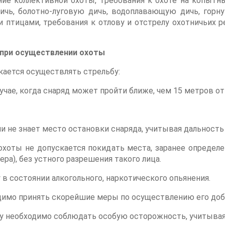
ение коллективной охоты, требования к охоте на копыт
ичь, болотно-луговую дичь, водоплавающую дичь, горну
 птицами, требования к отлову и отстрелу охотничьих р
и при осуществлении охоты
кается осуществлять стрельбу:
лучае, когда снаряд может пройти ближе, чем 15 метров от
 или не знает место остановки снаряда, учитывая дальнос
охоты не допускается покидать места, заранее определ
ра), без устного разрешения такого лица.
 в состоянии алкогольного, наркотического опьянения.
одимо принять скорейшие меры по осуществлению его доб
у необходимо соблюдать особую осторожность, учитывая 