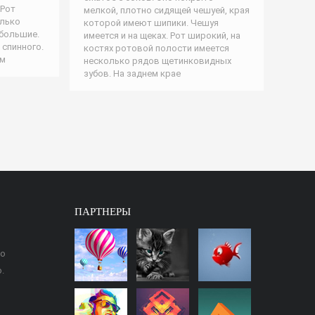
 Рот
мелкой, плотно сидящей чешуей, края
олько
которой имеют шипики. Чешуя
 большие.
имеется и на щеках. Рот широкий, на
 спинного.
костях ротовой полости имеется
ым
несколько рядов щетинковидных
зубов. На заднем крае
ПАРТНЕРЫ
ео
.