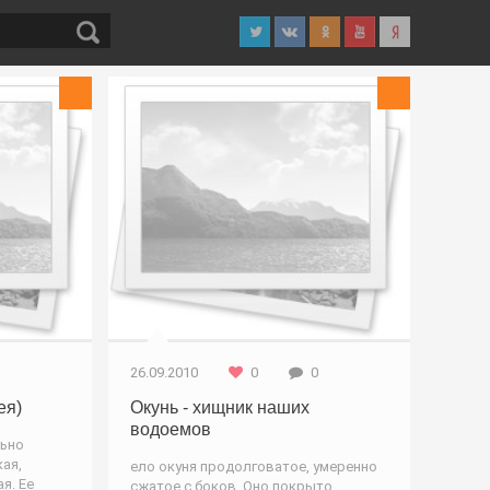
Рыба
Рыба
26.09.2010
0
0
ея)
Окунь - хищник наших
водоемов
льно
кая,
ело окуня продолговатое, умеренно
я. Ее
сжатое с боков. Оно покрыто