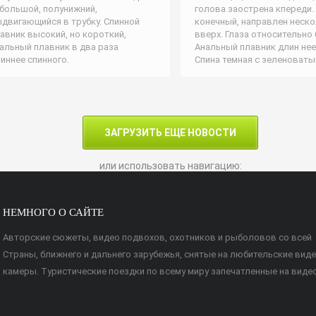
большой, полунижний,
голова заострена кпереди.
двигающийся в трубку. Спинной
конечный, направлен неск
авник высокий, но короткий,
вверх. Глаза относительно
альный плавник в два раза
Анальный плавник длин нее
иннее спинного.
Спина темная с зеленоват
ЗАГРУЗИТЬ ЕЩЕ НОВОСТИ
или использовать навигацию:
НЕМНОГО О САЙТЕ
Авторские сюжеты, видео подвохов, охотников и рыболовов со всей
Страны, ближнего и дальнего зарубежья, снятые на любительские вид
камеры. Туристические поездки по всему миру запечатленные на видео