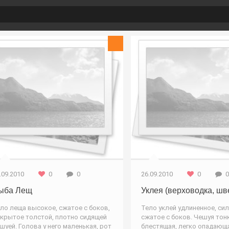
Рыба
.09.2010
0
0
26.09.2010
0
0
ыба Лещ
Уклея (верховодка, шв
ло леща высокое, сжатое с боков,
Тело уклей удлиненное, си
крытое толстой, плотно сидящей
сжатое с боков. Чешуя тон
шуей. Голова у него маленькая, рот
блестящая, легко опадающа