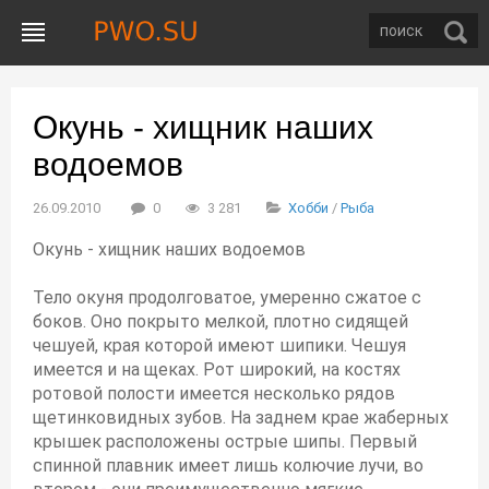
Окунь - хищник наших
водоемов
26.09.2010
0
3 281
Хобби
/
Рыба
Окунь - хищник наших водоемов
Тело окуня продолговатое, умеренно сжатое с
боков. Оно покрыто мелкой, плотно сидящей
чешуей, края которой имеют шипики. Чешуя
имеется и на щеках. Рот широкий, на костях
ротовой полости имеется несколько рядов
щетинковидных зубов. На заднем крае жаберных
крышек расположены острые шипы. Первый
спинной плавник имеет лишь колючие лучи, во