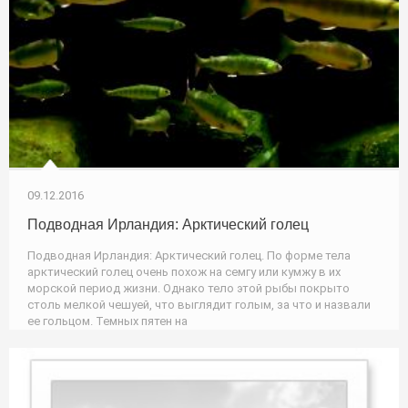
09.12.2016
Подводная Ирландия: Арктический голец
Подводная Ирландия: Арктический голец. По форме тела
арктический голец очень похож на семгу или кумжу в их
морской период жизни. Однако тело этой рыбы покрыто
столь мелкой чешуей, что выглядит голым, за что и назвали
ее гольцом. Темных пятен на