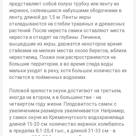
представляет собой полую трубку или ленту из
икринок, склеившихся набухшими ободочками в
ленту, длиной до 1,5 м. Ленты икры
откладываются на стебли травяных и древесных
растений. После нереста самки оставляют места
нереста и отходят на глубины. Личинки,
вышедшие из икры, держатся некоторое время
стайками на мелких местах около берегов, вблизи
нерестилищ. Позже они распространяются на
большие территории, а во время спада воды
мальки уходят в реку, хотя большое количество их
остается в пойменных водоемах.
Половой зрелости окуни достигают на третьем,
иногда на втором, а в большинстве - на
четвертом году жизни. Плодовитость самок с
увеличением размеров увеличивается. Например,
у самок окуня из Кременчугского водохранилища
длиной 15-20 см. количество икринок колебалось
в пределах 8,1-20,4 тыс., а длиной 31-33 см - в