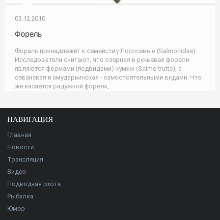
03.12.2010
Форель
Форель принадлежит к семейству Лососевые (Salmonidae).
Исследователи считают, что озерная и ручьевая форели
являются формами (подвидами) кумжи (Salmo trutta), а
севанская и амударьинская - самостоятельными видами. Что
же касается радужной форели,
НАВИГАЦИЯ
Главная
Новости
Трансляция
Видео
Подводная охота
Рыбалка
Юмор