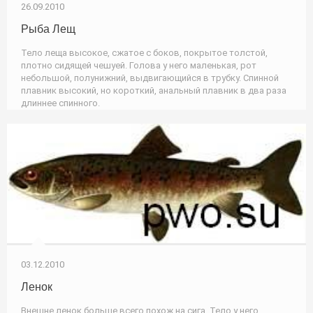
26.09.2010
Рыба Лещ
Тело леща высокое, сжатое с боков, покрытое толстой,
плотно сидящей чешуей. Голова у него маленькая, рот
небольшой, полунижний, выдвигающийся в трубку. Спинной
плавник высокий, но короткий, анальный плавник в два раза
длиннее спинного.
03.12.2010
Ленок
Внешне ленок больше всего похож на сига. Тело у него