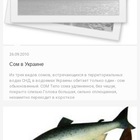
26.09.2010
Сом в Украине
Из трех видов сомов, встречающихся в территориальных
водах СНД, в водоемах Украины обитает только один - сом
обыкновенный. СОМ Тело сома удлиненное, без чешуи,
покрыто слизью.Голова большая, сильно сплющенная,
незаметно переходит в короткое