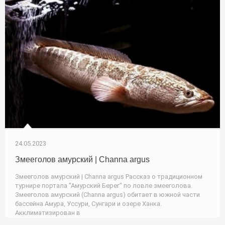
24.05.2023
Змееголов амурский | Channa argus
Змееголов амурский | Channa argus Рассказ о традиционном
турнире портала "Амурский Берег" по ловле змееголова.
Змееголов амурский (Channa argus) обитает в южной части
бассейна Амура, Уссури, Сунгари и озере Ханка.
Акклиматизирован в