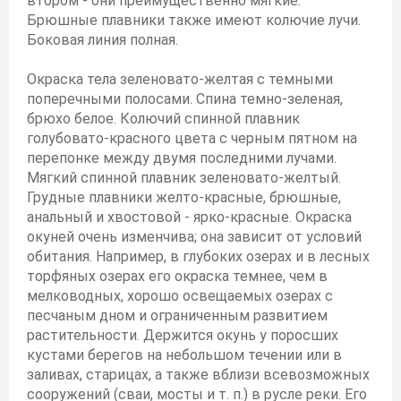
втором - они преимущественно мягкие.
Брюшные плавники также имеют колючие лучи.
Боковая линия полная.
Окраска тела зеленовато-желтая с темными
поперечными полосами. Спина темно-зеленая,
брюхо белое. Колючий спинной плавник
голубовато-красного цвета с черным пятном на
перепонке между двумя последними лучами.
Мягкий спинной плавник зеленовато-желтый.
Грудные плавники желто-красные, брюшные,
анальный и хвостовой - ярко-красные. Окраска
окуней очень изменчива; она зависит от условий
обитания. Например, в глубоких озерах и в лесных
торфяных озерах его окраска темнее, чем в
мелководных, хорошо освещаемых озерах с
песчаным дном и ограниченным развитием
растительности. Держится окунь у поросших
кустами берегов на небольшом течении или в
заливах, старицах, а также вблизи всевозможных
сооружений (сваи, мосты и т. п.) в русле реки. Его