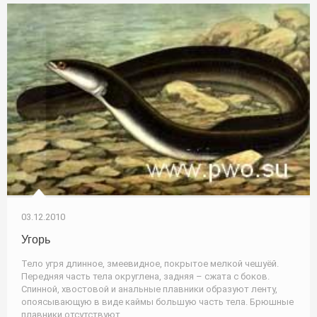
03.12.2010
Угорь
Тело угря длинное, змеевидное, покрытое мелкой чешуёй.
Передняя часть тела округлена, задняя – сжата с боков.
Спинной, хвостовой и анальные плавники образуют ленту,
опоясывающую в виде каймы большую часть тела. Брюшные
плавники отсутствуют.