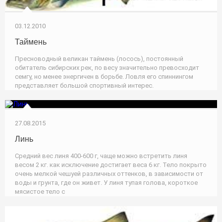
03.12.2010
Таймень
Пресноводный великан таймень (лосось), постоянный
обитатель сибирских рек, по весу значительно превосходит
семгу, но менее энергичен в борьбе. Ловля его спиннингом
представляет большой спортивный интерес.
27.08.2015
Линь
Средний вес линя 400-600 г, чаще можно встретить линя
весом 2 кг. как исключение достигает веса 6 кг. Тело покрыто
очень мелкой чешуей различных оттенков, в зависимости от
воды и грунта, где он живет. У линя тупая голова, короткое
мясистое тело с