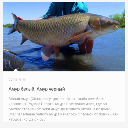
27.01.2020
Амур белый, Амур черный
Белый Амур (Ctenopharyngodon idella) - рыба семейства
карповых. Родина Белого Амура Восточная Азия, где он
распространён от реки Амур до Южного Китая. В водоёмы
СССР вселение белого амура началось с первой половины 60-
х годов, когда он был