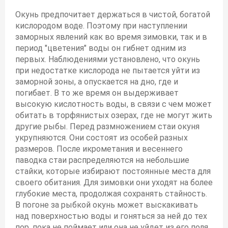
Окунь предпочитает держаться в чистой, богатой
кислородом воде. Поэтому при наступлении
заморных явлений как во время зимовки, так и в
период "цветения" воды он гибнет одним из
первых. Наблюдениями установлено, что окунь
при недостатке кислорода не пытается уйти из
заморной зоны, а опускается на дно, где и
погибает. В то же время он выдерживает
высокую кислотность воды, в связи с чем может
обитать в торфянистых озерах, где не могут жить
другие рыбы. Перед размножением стаи окуня
укрупняются. Они состоят из особей разных
размеров. После икрометания и весеннего
паводка стаи распределяются на небольшие
стайки, которые избирают постоянные места для
своего обитания. Для зимовки они уходят на более
глубокие места, продолжая сохранять стайность.
В погоне за рыбкой окунь может выскакивать
над поверхностью воды и гоняться за ней до тех
пор, пока не поймает или она не уйдет из его поля