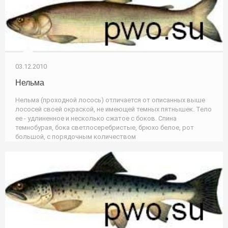
03.12.2010
Нельма
Нельма (проходной лосось) отличается от описанных выше
лососей своей окраской, не имеющей темных пятнышек. Тело
ее - удлиненное и несколько сжатое с боков. Спина
темнобурая, бока светлосеребристые, брюхо белое, рот
большой, с порядочным количеством