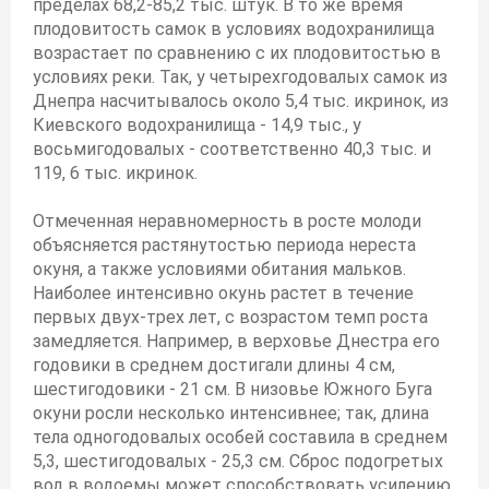
пределах 68,2-85,2 тыс. штук. В то же время
плодовитость самок в условиях водохранилища
возрастает по сравнению с их плодовитостью в
условиях реки. Так, у четырехгодовалых самок из
Днепра насчитывалось около 5,4 тыс. икринок, из
Киевского водохранилища - 14,9 тыс., у
восьмигодовалых - соответственно 40,3 тыс. и
119, 6 тыс. икринок.
Отмеченная неравномерность в росте молоди
объясняется растянутостью периода нереста
окуня, а также условиями обитания мальков.
Наиболее интенсивно окунь растет в течение
первых двух-трех лет, с возрастом темп роста
замедляется. Например, в верховье Днестра его
годовики в среднем достигали длины 4 см,
шестигодовики - 21 см. В низовье Южного Буга
окуни росли несколько интенсивнее; так, длина
тела одногодовалых особей составила в среднем
5,3, шестигодовалых - 25,3 см. Сброс подогретых
вод в водоемы может способствовать усилению