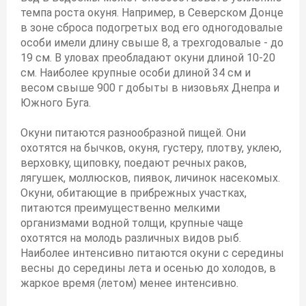
темпа роста окуня. Например, в Северском Донце
в зоне сброса подогретых вод его одногодовалые
особи имели длину свыше 8, а трехгодовалые - до
19 см. В уловах преобладают окуни длиной 10-20
см. Наиболее крупные особи длиной 34 см и
весом свыше 900 г добыты в низовьях Днепра и
Южного Буга.
Окуни питаются разнообразной пищей. Они
охотятся на бычков, окуня, густеру, плотву, уклею,
верховку, щиповку, поедают речных раков,
лягушек, моллюсков, пиявок, личинок насекомых.
Окуни, обитающие в прибрежных участках,
питаются преимущественно мелкими
организмами водной толщи, крупные чаще
охотятся на молодь различных видов рыб.
Наиболее интенсивно питаются окуни с середины
весны до середины лета и осенью до холодов, в
жаркое время (летом) менее интенсивно.