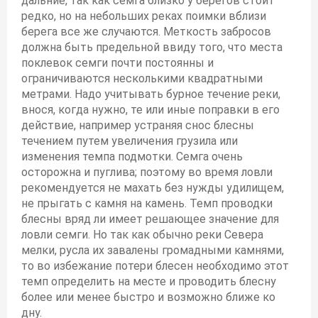
дальние, так как семга близко у берегов стоит
редко, но на небольших реках поимки вблизи
берега все же случаются. Меткость забросов
должна быть предельной ввиду того, что места
поклевок семги почти постоянны и
ограничиваются несколькими квадратными
метрами. Надо учитывать бурное течение реки,
внося, когда нужно, те или иные поправки в его
действие, например устраняя снос блесны
течением путем увеличения грузила или
изменения темпа подмотки. Семга очень
осторожна и пуглива; поэтому во время ловли
рекомендуется не махать без нужды удилищем,
не прыгать с камня на камень. Темп проводки
блесны вряд ли имеет решающее значение для
ловли семги. Но так как обычно реки Севера
мелки, русла их завалены громадными камнями,
то во избежание потери блесен необходимо этот
темп определить на месте и проводить блесну
более или менее быстро и возможно ближе ко
дну.