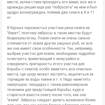
месте, затем стали проходить его мимо; все же я
однажды решил еще раз "побросать" на нем и был
щедро вознагражден, поймав две семги в 8 и 11
кг.
В бурных порожистых участках реки семга не
"берет", поэтому забросы в таких местах будут
безрезультатны. Ловля семги не очень сильно
отличается от ловли других хищных рыб, но все
же она имеет свои особенности. Так, например,
выбрав участок для ловли, необходимо подробно
осмотреть прилегающий к нему район и
определить пригодность этого участка для
борьбы с семгой, особо заметить все опасные
места, где шнур может застрять, зацепиться за
торчащие из воды камни и т. п. Надо наметить
наилучшую. площадку с тихим равномерным
течением для предстоящей борьбы, куда и
стараться ввести семгу после того, как она
"взяла". Забросы следует делать возможно более