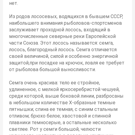
нет.
Из родов лососевых, водящихся в бывшем СССР,
наибольшего внимания рыболовов-спортсменов
заслуживает проходной лосось, входящий в
многочисленные северные реки Европейской
части Союза. Этот лосось называется: семга,
лосось, благородный лосось. Семга отличается
своей величиной, силой и особенно энергичной
защитой,при посадке на крючок, ловля ее требует
от рыболова большой выносливости.
Семга очень красива: тело ее стройное,
удлиненное, с мелкой яркосеребристой чешуей,
среди которой, выше боковой линии, разбросаны
в небольшом количестве Х-образные темные
пятнышки; спина ее темная, с синим стальным
отливом; брюхо белое; хвостовой и спинной
плавники темносерые, а остальные несколько
светлее. Рот у семги большой, челюсти