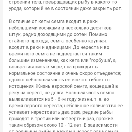
строении тела, превращавщих рыбу в какого-то
урода, который не в состоянии даже закрыть рот.
В отличие от кеты семга входит в реки
небольшими косяками в несколько десятков
штук, редко доходящими до сотен. Помимо
стайного прохода, семга, особенно крупная,
входит в реки и единицами. До нереста и во
время него семга не подвергается таким
большим изменениям, как кета или "горбуша", а,
возвратившись в море, она приходит в
нормальное состояние и очень скоро отъедается;
однако небольшая часть ее все же гибнет от
истощения. Жизнь взрослой семги, вошедшей в
реку на нерест, не долга. Большая часть семги
вылавливается на 5 - 6-м году жизни, т. е. во
время первого нереста; небольшое количество ее
успевает нерестовать два раза, редкие рыбы
приходят в третий или четвертый раз, прожив
таким образом около 10 - 12 лет. В зависимости
от величины рыбы в каждый нерест одна самка