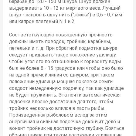
барабан до 120 - 150 м шнура. Шнур должен
выдерживать 10 - 12 кг мертвого веса. Лучший
шнур - капрон в одну нить ("жилка") в 0,6 - 0,7 мм
или капрон плетеный N 1 и 2.
Соответствующую повышенную прочность
должны иметь поводок, тройник, карабины,
петельки и т. д. При обратной подмотке шнура
следует придавать такое положение удилищу,
чтобы угол его по отношению к горизонту воды
был не более 8 - 15 градусов или чтобы оно было
на одной прямой линии со шнуром; при таком
положении удилища мощная поклевка семги
создаст немедленную подсечку, так как удилище
не будет пружинить. Эта почти автоматическая
подсечка вполне достаточна для того, чтобы
тройник несколько впился в пасть рыбы.
Произведенная рыболовом вслед за этим
энергичная и сильная подсечка докончит дело и
вонзит тройник на достаточную глубину. Бояться
обрыва шнура при таком положении удилища не