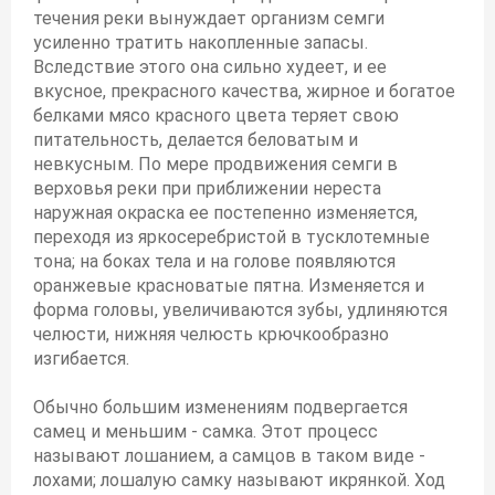
течения реки вынуждает организм семги
усиленно тратить накопленные запасы.
Вследствие этого она сильно худеет, и ее
вкусное, прекрасного качества, жирное и богатое
белками мясо красного цвета теряет свою
питательность, делается беловатым и
невкусным. По мере продвижения семги в
верховья реки при приближении нереста
наружная окраска ее постепенно изменяется,
переходя из яркосеребристой в тусклотемные
тона; на боках тела и на голове появляются
оранжевые красноватые пятна. Изменяется и
форма головы, увеличиваются зубы, удлиняются
челюсти, нижняя челюсть крючкообразно
изгибается.
Обычно большим изменениям подвергается
самец и меньшим - самка. Этот процесс
называют лошанием, а самцов в таком виде -
лохами; лошалую самку называют икрянкой. Ход