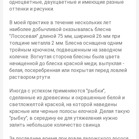
одноцветные, двухцветные и имеющие разные
оттенки и рисунки.
В моей практике в течение нескольких лет
наиболее добычливой оказывалась блесна
"Лососевая" длиной 75 мм, шириной 26 мм при
толщине металла 2 мм. Блесна оснащена одним
тройным крючком, подвешенным на заводном
колечке. Вогнутая сторона блесны была цвета
начищенной до блеска красной меди, выпуклая -
белая, посеребренная или покрытая перед ловлей
раствором ртути.
Иногда с успехом применяются "рыбки",
сделанные из древесины и окрашенные белой и
светложелтой краской, на которой наведены
красные или черные полосы елочкой. Делая такую
"рыбку", в середину ее для утяжеления нужно
залить небольшое количество свинца.
За последнее время при ловле ладожского лосося,