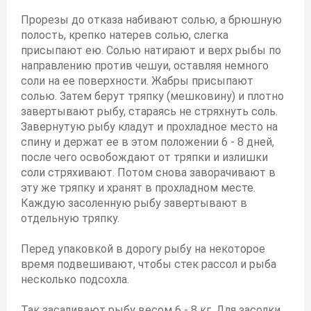
Прорезы до отказа набивают солью, а брюшную
полость, крепко натерев солью, слегка
присыпают ею. Солью натирают и верх рыбы по
направлению против чешуи, оставляя немного
соли на ее поверхности. Жабры присыпают
солью. Затем берут тряпку (мешковину) и плотно
завертывают рыбу, стараясь не стряхнуть соль.
Завернутую рыбу кладут и прохладное место на
спину и держат ее в этом положении 6 - 8 дней,
после чего освобождают от тряпки и излишки
соли стряхивают. Потом снова заворачивают в
эту же тряпку и хранят в прохладном месте.
Каждую засоленную рыбу завертывают в
отдельную тряпку.
Перед упаковкой в дорогу рыбу на некоторое
время подвешивают, чтобы стек рассол и рыба
несколько подсохла.
Так засаливают рыбу весом 6 - 8 кг. Для засолки