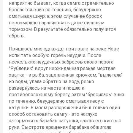
неприятно бывает, когда семга стремительно
бросается вниз по течению, безудержно
сматывая шнур; в этом случае ее бросок
невозможно парализовать даже сильным
тормозом. В результате обязательно получится
обрыв.
Пришлось мне однажды при ловле на реке Неве
испытать особую горечь неудачи. После
нескольких неудачных забросов около порога
"Рублевик" вдруг неожиданная резкая мертвая
хватка - и рыба, зацепленная крючком, "вылетела"
из воды, упала обратно на воду, резко
развернулась на месте и пошла к
противоположному берегу, затем "бросилась" вниз
по течению, безудержно сматывая лесу с
катушки. В моем распоряжении был только один
способ остановить семгу - это наглухо
затормозить барабан катушки, зажав его кистью
руки. Быстрота вращения барабана обжигала