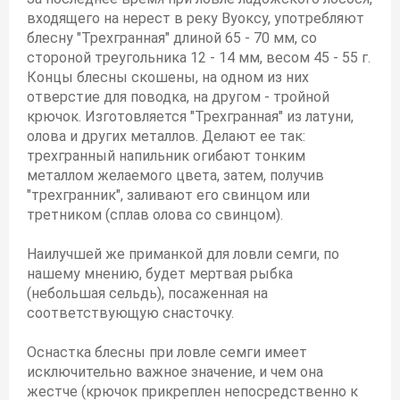
входящего на нерест в реку Вуоксу, употребляют
блесну "Трехгранная" длиной 65 - 70 мм, со
стороной треугольника 12 - 14 мм, весом 45 - 55 г.
Концы блесны скошены, на одном из них
отверстие для поводка, на другом - тройной
крючок. Изготовляется "Трехгранная" из латуни,
олова и других металлов. Делают ее так:
трехгранный напильник огибают тонким
металлом желаемого цвета, затем, получив
"трехгранник", заливают его свинцом или
третником (сплав олова со свинцом).
Наилучшей же приманкой для ловли семги, по
нашему мнению, будет мертвая рыбка
(небольшая сельдь), посаженная на
соответствующую снасточку.
Оснастка блесны при ловле семги имеет
исключительно важное значение, и чем она
жестче (крючок прикреплен непосредственно к