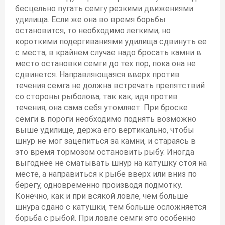
бесцельно пугать семгу резкими движениями
удилища. Если же она во время борьбы
остановится, то необходимо легкими, но
короткими подергиваниями удилища сдвинуть ее
с места, в крайнем случае надо бросать камни в
место остановки семги до тех пор, пока она не
сдвинется. Направляющаяся вверх против
течения семга не должна встречать препятствий
со стороны рыболова, так как, идя против
течения, она сама себя утомляет. При броске
семги в пороги необходимо поднять возможно
выше удилище, держа его вертикально, чтобы
шнур не мог зацепиться за камни, и стараясь в
это время тормозом остановить рыбу. Иногда
выгоднее не сматывать шнур на катушку стоя на
месте, а направиться к рыбе вверх или вниз по
берегу, одновременно производя подмотку.
Конечно, как и при всякой ловле, чем больше
шнура сдано с катушки, тем больше осложняется
борьба с рыбой. При ловле семги это особенно