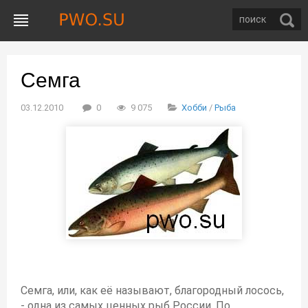
Семга
03.12.2010
0
9 075
Хобби
/
Рыба
Семга, или, как её называют, благородный лосось,
- одна из самых ценных рыб России. По