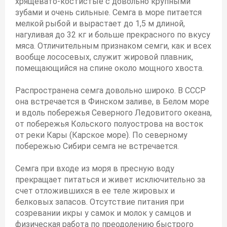
хрящевато-костистые с довольно крупными
зубами и очень сильные. Семга в море питается
мелкой рыбой и вырастает до 1,5 м длиной,
нагуливая до 32 кг и больше прекрасного по вкусу
мяса. Отличительным признаком семги, как и всех
вообще лососевых, служит жировой плавник,
помещающийся на спине около мощного хвоста.
Распространена семга довольно широко. В СССР
она встречается в Финском заливе, в Белом море
и вдоль побережья Северного Ледовитого океана,
от побережья Кольского полуострова на восток
от реки Кары (Карское море). По северному
побережью Сибири семга не встречается.
Семга при входе из моря в пресную воду
прекращает питаться и живет исключительно за
счет отложившихся в ее теле жировых и
белковых запасов. Отсутствие питания при
созревании икры у самок и молок у самцов и
физическая работа по преодолению быстрого