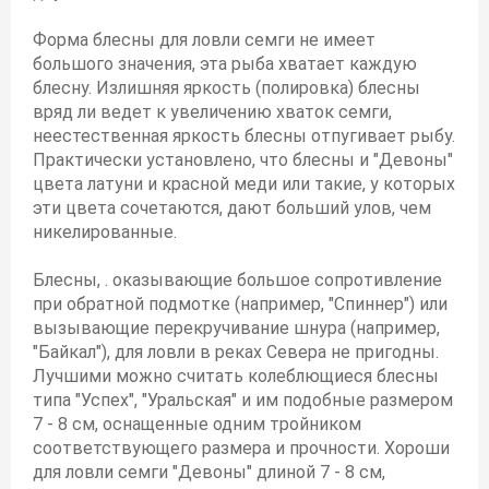
Форма блесны для ловли семги не имеет
большого значения, эта рыба хватает каждую
блесну. Излишняя яркость (полировка) блесны
вряд ли ведет к увеличению хваток семги,
неестественная яркость блесны отпугивает рыбу.
Практически установлено, что блесны и "Девоны"
цвета латуни и красной меди или такие, у которых
эти цвета сочетаются, дают больший улов, чем
никелированные.
Блесны, . оказывающие большое сопротивление
при обратной подмотке (например, "Спиннер") или
вызывающие перекручивание шнура (например,
"Байкал"), для ловли в реках Севера не пригодны.
Лучшими можно считать колеблющиеся блесны
типа "Успех", "Уральская" и им подобные размером
7 - 8 см, оснащенные одним тройником
соответствующего размера и прочности. Хороши
для ловли семги "Девоны" длиной 7 - 8 см,