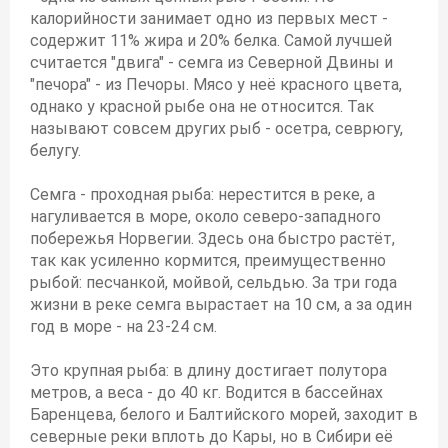
калорийности занимает одно из первых мест -
содержит 11% жира и 20% белка. Самой лучшей
считается "двига" - семга из Северной Двины и
"печора" - из Печоры. Мясо у неё красного цвета,
однако у красной рыбе она не относится. Так
называют совсем других рыб - осетра, севрюгу,
белугу.
Семга - проходная рыба: нерестится в реке, а
нагуливается в море, около северо-западного
побережья Норвегии. Здесь она быстро растёт,
так как усиленно кормится, преимущественно
рыбой: песчанкой, мойвой, сельдью. За три года
жизни в реке семга вырастает на 10 см, а за один
год в море - на 23-24 см.
Это крупная рыба: в длину достигает полутора
метров, а веса - до 40 кг. Водится в бассейнах
Баренцева, белого и Балтийского морей, заходит в
северные реки вплоть до Кары, но в Сибири её