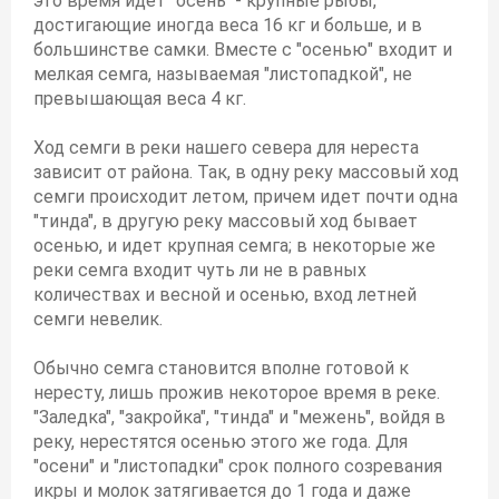
это время идет "осень" - крупные рыбы,
достигающие иногда веса 16 кг и больше, и в
большинстве самки. Вместе с "осенью" входит и
мелкая семга, называемая "листопадкой", не
превышающая веса 4 кг.
Ход семги в реки нашего севера для нереста
зависит от района. Так, в одну реку массовый ход
семги происходит летом, причем идет почти одна
"тинда", в другую реку массовый ход бывает
осенью, и идет крупная семга; в некоторые же
реки семга входит чуть ли не в равных
количествах и весной и осенью, вход летней
семги невелик.
Обычно семга становится вполне готовой к
нересту, лишь прожив некоторое время в реке.
"Заледка", "закройка", "тинда" и "межень", войдя в
реку, нерестятся осенью этого же года. Для
"осени" и "листопадки" срок полного созревания
икры и молок затягивается до 1 года и даже