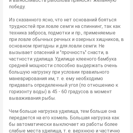
и выносливость рыболова приносят желанную
победу.
Из сказанного ясно, что нет оснований бояться
трудностей при ловле семги на спиннинг, так как
техника заброса, подмотки и пр., применяемые
при ловле обычных речных и озерных хищников, в
основном пригодны и для ловли семги. Не
вызывает опасений и "прочность" снасти, в
частности удилища. Удилище клееного бамбука
средней мощности способно выдержать очень
большую нагрузку при условии правильного
маневрирования им, т. е. ему необходимо
придавать определенный угол (по отношению к
горизонту воды) в 45 - 60 градусов в момент
вываживания рыбы.
Чем больше нагрузка удилища, тем больше она
передается на его комель. Большая нагрузка как
бы автоматически выключает из работы более
слабые места удилища, т. е. верхнюю и частично