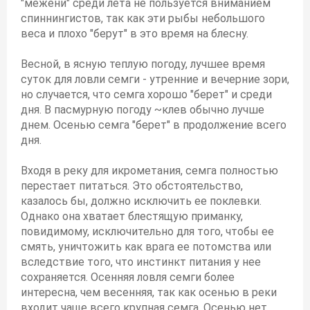
"межени" среди лета не пользуется вниманием
спиннингистов, так как эти рыбы небольшого
веса и плохо "берут" в это время на блесну.
Весной, в ясную теплую погоду, лучшее время
суток для ловли семги - утренние и вечерние зори,
но случается, что семга хорошо "берет" и среди
дня. В пасмурную погоду ~клев обычно лучше
днем. Осенью семга "берет" в продолжение всего
дня.
Входя в реку для икрометания, семга полностью
перестает питаться. Это обстоятельство,
казалось бы, должно исключить ее поклевки.
Однако она хватает блестящую приманку,
повидимому, исключительно для того, чтобы ее
смять, уничтожить как врага ее потомства или
вследствие того, что инстинкт питания у нее
сохраняется. Осенняя ловля семги более
интересна, чем весенняя, так как осенью в реки
входит чаще всего крупная семга. Осенью нет