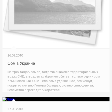
26.09.2010
Сом в Украине
Из трех видов сомов, встречающихся в территориальных
водах СНД, в водоемах Украины обитает только один - сом
обыкновенный. СОМ Тело сома удлиненное, без чешуи,
покрыто слизью.Голова большая, сильно сплющенная,
незаметно переходит в короткое
27.08.2015