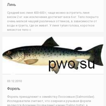
Линь
Средний вес линя 400-600 г, чаще можно встретить линя
весом 2 кг. как исключение достигает веса 6 кг. Тело покрыто
очень мелкой чешуей различных оттенков, в зависимости от
воды и грунта, где он живет. У линя тупая голова, короткое
мясистое тело с
03.12.2010
Форель
Форель принадлежит к семейству Лососевые (Salmonidae).
Исследователи считают, что озерная и ручьевая форели
являются формами (подвидами) кумжи (Salmo trutta), а