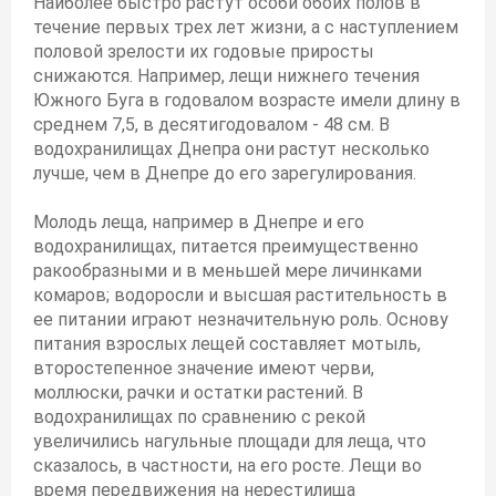
Наиболее быстро растут особи обоих полов в
течение первых трех лет жизни, а с наступлением
половой зрелости их годовые приросты
снижаются. Например, лещи нижнего течения
Южного Буга в годовалом возрасте имели длину в
среднем 7,5, в десятигодовалом - 48 см. В
водохранилищах Днепра они растут несколько
лучше, чем в Днепре до его зарегулирования.
Молодь леща, например в Днепре и его
водохранилищах, питается преимущественно
ракообразными и в меньшей мере личинками
комаров; водоросли и высшая растительность в
ее питании играют незначительную роль. Основу
питания взрослых лещей составляет мотыль,
второстепенное значение имеют черви,
моллюски, рачки и остатки растений. В
водохранилищах по сравнению с рекой
увеличились нагульные площади для леща, что
сказалось, в частности, на его росте. Лещи во
время передвижения на нерестилища