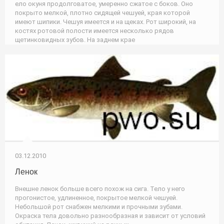
ело окуня продолговатое, умеренно сжатое с боков. Оно
покрыто мелкой, плотно сидящей чешуей, края которой
имеют шипики. Чешуя имеется и на щеках. Рот широкий, на
костях ротовой полости имеется несколько рядов
щетинковидных зубов. На заднем крае
03.12.2010
Ленок
Внешне ленок больше всего похож на сига. Тело у него
прогонистое, удлиненное, покрытое мелкой чешуей.
Небольшой рот снабжен мелкими и прочными зубами.
Окраска тела довольно разнообразная и зависит от условий