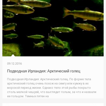
09.12.2016
Подводная Ирландия: Арктический голец
Подводная Ирландия: Арктический голец. По форме тела
арктический голец очень похож на семгу или кумжу в их
морской период жизни. Однако тело этой рыбы покрыто
столь мелкой чешуей, что выглядит голым, за что и назвали
ее гольцом. Темных пятен на