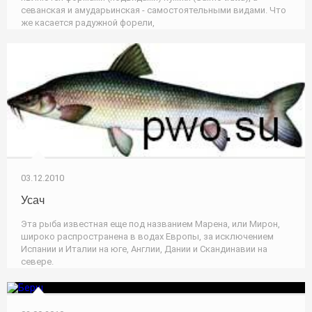
севанская и амударьинская - самостоятельными видами. Что
же касается радужной форели,
03.12.2010
Усач
Эта рыба известная еще под названием Марена, или Мирон,
широко распространена в водах Европы, за исключением
Испании и Италии на юге, Англии, Дании и Скандинавии на
севере.