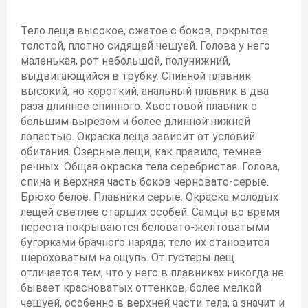
Тело леща высокое, сжатое с боков, покрытое
толстой, плотно сидящей чешуей. Голова у него
маленькая, рот небольшой, полунижний,
выдвигающийся в трубку. Спинной плавник
высокий, но короткий, анальный плавник в два
раза длиннее спинного. Хвостовой плавник с
большим вырезом и более длинной нижней
лопастью. Окраска леща зависит от условий
обитания. Озерные лещи, как правило, темнее
речных. Общая окраска тела серебристая. Голова,
спина и верхняя часть боков черновато-серые.
Брюхо белое. Плавники серые. Окраска молодых
лещей светлее старших особей. Самцы во время
нереста покрываются беловато-желтоватыми
бугорками брачного наряда; тело их становится
шероховатым на ощупь. От густеры лещ
отличается тем, что у него в плавниках никогда не
бывает красноватых оттенков, более мелкой
чешуей, особенно в верхней части тела, а значит и