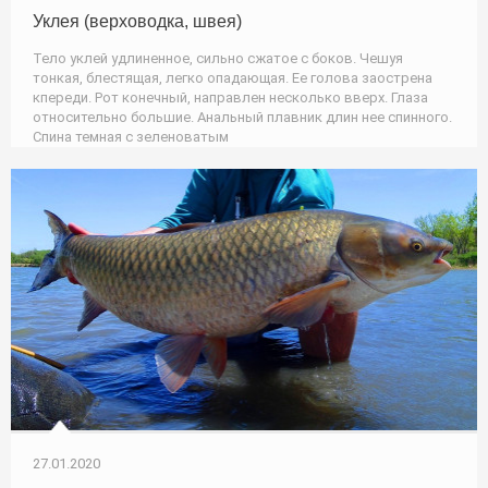
Уклея (верховодка, швея)
Тело уклей удлиненное, сильно сжатое с боков. Чешуя
тонкая, блестящая, легко опадающая. Ее голова заострена
кпереди. Рот конечный, направлен несколько вверх. Глаза
относительно большие. Анальный плавник длин нее спинного.
Спина темная с зеленоватым
27.01.2020