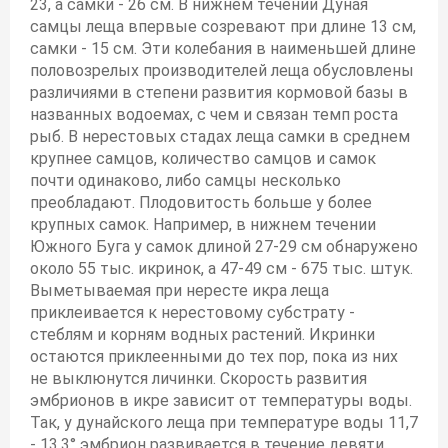
23, а самки - 26 см. В нижнем течении Дуная
самцы леща впервые созревают при длине 13 см,
самки - 15 см. Эти колебания в наименьшей длине
половозрелых производителей леща обусловлены
различиями в степени развития кормовой базы в
названных водоемах, с чем и связан темп роста
рыб. В нерестовых стадах леща самки в среднем
крупнее самцов, количество самцов и самок
почти одинаково, либо самцы несколько
преобладают. Плодовитость больше у более
крупных самок. Например, в нижнем течении
Южного Буга у самок длиной 27-29 см обнаружено
около 55 тыс. икринок, а 47-49 см - 675 тыс. штук.
Выметываемая при нересте икра леща
приклеивается к нерестовому субстрату -
стеблям и корням водных растений. Икринки
остаются приклеенными до тех пор, пока из них
не выклюнутся личинки. Скорость развития
эмбрионов в икре зависит от температуры воды.
Так, у дунайского леща при температуре воды 11,7
- 13,3° эмбрион развивается в течение девяти