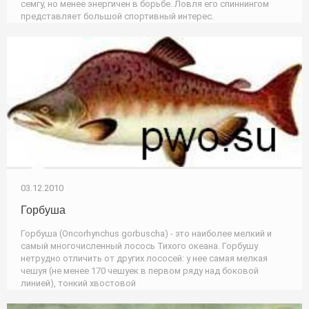
семгу, но менее энергичен в борьбе. Ловля его спиннингом
представляет большой спортивный интерес.
03.12.2010
Горбуша
Горбуша (Oncorhynchus gorbuscha) - это наиболее мелкий и
самый многочисленный лосось Тихого океана. Горбушу
нетрудно отличить от других лососей: у нее самая мелкая
чешуя (не менее 170 чешуек в первом ряду над боковой
линией), тонкий хвостовой