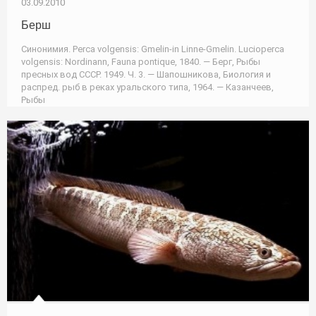
03.09.2010
Берш
Синонимия. Perca volgensis: Gmelin-in Linne-Gmelin. Lucioperca
volgensis: Nordinann, Fauna pontique, 1840. — Берг, Рыбы
пресных вод СССР. 1949. Ч. 3. — Шапошникова, Биология и
распред. рыб в реках уральского типа, 1964. — Казанчеев,
Рыбы