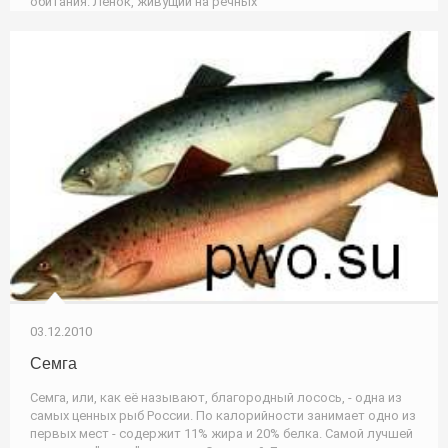
обитания. Ленок, живущий на речных
03.12.2010
Семга
Семга, или, как её называют, благородный лосось, - одна из
самых ценных рыб России. По калорийности занимает одно из
первых мест - содержит 11% жира и 20% белка. Самой лучшей