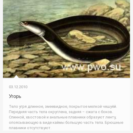
03.12.2010
Угорь
Тело угря длинное, змеевидное, покрытое мелкой чешуёй.
Передняя часть тела округлена, задняя – сжата с боков.
Спинной, хвостовой и анальные плавники образуют ленту,
опоясывающую в виде каймы большую часть тела. Брюшные
плавники отсутствуют.