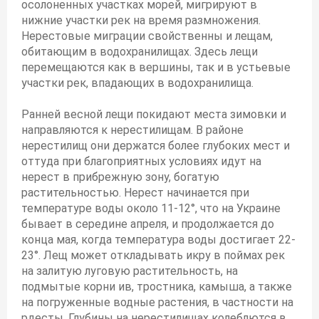
осолоненных участках морей, мигрируют в
нижние участки рек на время размножения.
Нерестовые миграции свойственны и лещам,
обитающим в водохранилищах. Здесь лещи
перемещаются как в вершины, так и в устьевые
участки рек, впадающих в водохранилища.
Ранней весной лещи покидают места зимовки и
направляются к нерестилищам. В районе
нерестилищ они держатся более глубоких мест и
оттуда при благоприятных условиях идут на
нерест в прибрежную зону, богатую
растительностью. Нерест начинается при
температуре воды около 11-12°, что на Украине
бывает в середине апреля, и продолжается до
конца мая, когда температура воды достигает 22-
23°. Лещ может откладывать икру в поймах рек
на залитую луговую растительность, на
подмытые корни ив, тростника, камыша, а также
на погруженные водные растения, в частности на
рдесты. Глубины на нерестилищах колеблются в