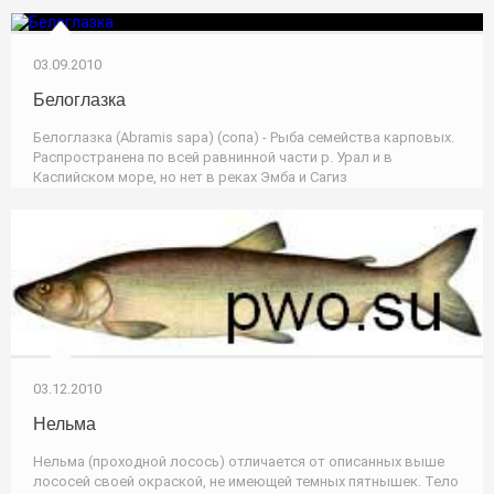
03.09.2010
Белоглазка
Белоглазка (Abramis sapa) (сопа) - Рыба семейства карповых.
Распространена по всей равнинной части р. Урал и в
Каспийском море, но нет в реках Эмба и Сагиз
03.12.2010
Нельма
Нельма (проходной лосось) отличается от описанных выше
лососей своей окраской, не имеющей темных пятнышек. Тело