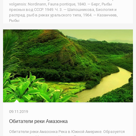
volgensis: Nordinann, Fauna pontique, 1840. — Берг, Рыбы
пресных вод СССР. 1949. Ч. 3. — Шапошникова, Биология и
распред. рыб в реках уральского типа, 1964. — Казанчеев,
Рыбы
09.11.2019
Обитатели реки Амазонка
Обитатели реки Амазонка Река в Южной Америке. Образуется