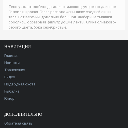
Тело у толстолобика довольно высокое, умеренно длинное.
Голова широкая. Глаза расположены ниже средней линии
тела. Рот верхний, довольно большой. Жаберные тычинки
срослись, образовав фильтрующие ленты. Спина оливково-
серого цвета, бока серебристые,
НАВИГАЦИЯ
Главная
Новости
Трансляция
Видео
Подводная охота
Рыбалка
Юмор
ДОПОЛНИТЕЛЬНО
Обратная связь