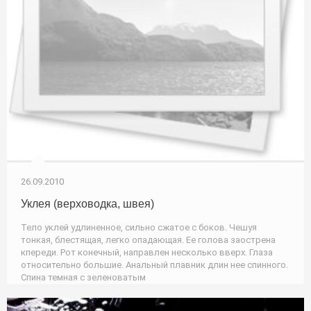
26.09.2010
Уклея (верховодка, швея)
Тело уклей удлиненное, сильно сжатое с боков. Чешуя
тонкая, блестящая, легко опадающая. Ее голова заострена
кпереди. Рот конечный, направлен несколько вверх. Глаза
относительно большие. Анальный плавник длин нее спинного.
Спина темная с зеленоватым