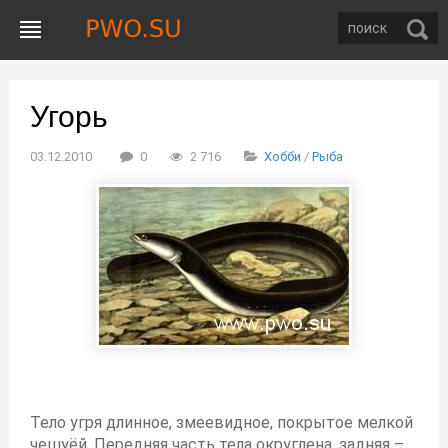
Угорь
03.12.2010
0
2 716
Хобби
/
Рыба
Тело угря длинное, змеевидное, покрытое мелкой
чешуёй. Передняя часть тела округлена, задняя –