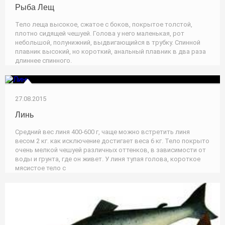
Рыба Лещ
Тело леща высокое, сжатое с боков, покрытое толстой,
плотно сидящей чешуей. Голова у него маленькая, рот
небольшой, полунижний, выдвигающийся в трубку. Спинной
плавник высокий, но короткий, анальный плавник в два раза
длиннее спинного.
27.08.2015
Линь
Средний вес линя 400-600 г, чаще можно встретить линя
весом 2 кг. как исключение достигает веса 6 кг. Тело покрыто
очень мелкой чешуей различных оттенков, в зависимости от
воды и грунта, где он живет. У линя тупая голова, короткое
мясистое тело с