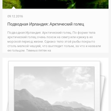
09.12.2016
Подводная Ирландия: Арктический голец
Подводная Ирландия: Арктический голец. По форме тела
арктический голец очень похож на семгу или кумжу в их
морской период жизни. Однако тело этой рыбы покрыто
столь мелкой чешуей, что выглядит голым, за что и назвали
ее гольцом. Темных пятен на