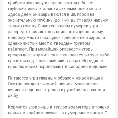
прибрежную зону и переселяются в более
глубокие, илистые, часто захламлённые места.
Здесь днём они зарываются в ил, порой на
значительную глубину (до 1 м), выставляя наружу
только голову. С наступлением сумерек угри
рассредоточиваются в поисках пищи по всему
водоёму. Часто посещают прибрежные заросли,
однако чистых мест с твёрдым грунтом
избегают. При малейшей опасности угорь
прекращает кормиться и зарывается в грунт либо
прячется под топляками или в норах. Нередко в
поисках корма переползает в соседние водоёмы.
Питаются угри главным образом живой пищей.
Охотно поедают червей, пиявок, моллюсков,
личинок поденок, стрекоз и ручейников, раков и
рыбу.
Кормятся угри лишь в тёплое время года и только
ночью, в крайнем случае - в сумеречное время. С