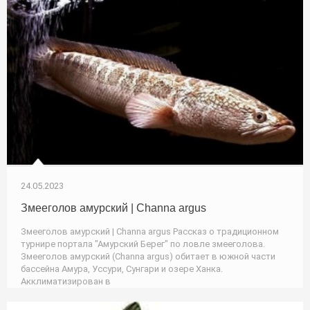
24.05.2023
Змееголов амурский | Channa argus
Змееголов амурский | Channa argus Рассказ о традиционном
турнире портала "Амурский Берег" по ловле змееголова.
Змееголов амурский (Channa argus) обитает в южной части
бассейна Амура, Уссури, Сунгари и озере Ханка.
Акклиматизирован в