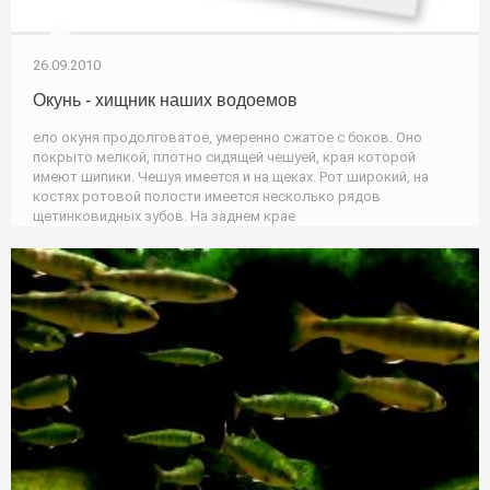
26.09.2010
Окунь - хищник наших водоемов
ело окуня продолговатое, умеренно сжатое с боков. Оно
покрыто мелкой, плотно сидящей чешуей, края которой
имеют шипики. Чешуя имеется и на щеках. Рот широкий, на
костях ротовой полости имеется несколько рядов
щетинковидных зубов. На заднем крае