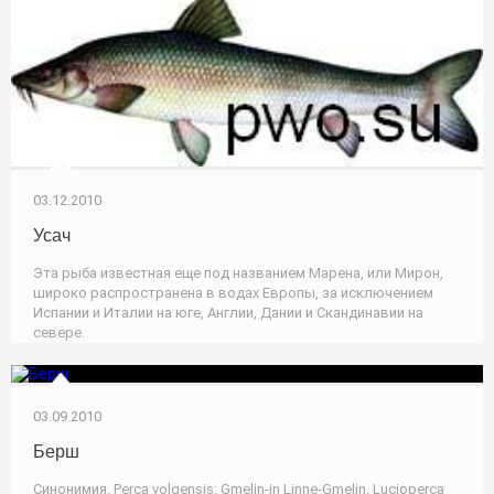
03.12.2010
Усач
Эта рыба известная еще под названием Марена, или Мирон,
широко распространена в водах Европы, за исключением
Испании и Италии на юге, Англии, Дании и Скандинавии на
севере.
03.09.2010
Берш
Синонимия. Perca volgensis: Gmelin-in Linne-Gmelin. Lucioperca