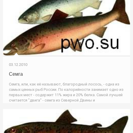
03.12.2010
Семга
Семга, или, как её называют, благородный лосось, - одна из
самых ценных рыб России. По калорийности занимает одно из
первых мест - содержит 11% жира и 20% белка. Самой лучшей
считается "двига" - семга из Северной Двины и