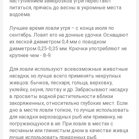
наступлением заморозков угри перестают
питаться, прячась до весны в укромные места
водоёма.
Лучшее время ловли угря – с конца июля по
сентябрь. Ловят его на донные удочки. Оснащают
их леской диаметром 0,4 мм с поводком
диаметром 0,25-0,35 мм. Крючки употребляют не
крупнее чем - 8-9.
Для ловли используют всевозможные животные
насадки, но лучше всего применять некрупных
живцов: бычков, пескаря, гольца, верховку,
уклейку, окуня, плотву и др. Забрасывают насадку
в просветы водной растительности вблизи
закоряженных, относительно глубоких мест. Если
дно в месте ловли топкое, то лучше использовать
для насадки верховодных рыб или приманку, не
погружающуюся в ил. При ловле в местах с
песчаным или глинистым дном в качестве живца
лучше использовать придонных рыб.