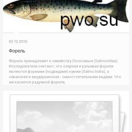
03.12.2010
Форель
Форель принадлежит к семейству Лососевые (Salmonidae).
Исследователи считают, что озерная и ручьевая форели
являются формами (подвидами) кумжи (Salmo trutta), а
севанская и амударьинская - самостоятельными видами. Что
же касается радужной форели,