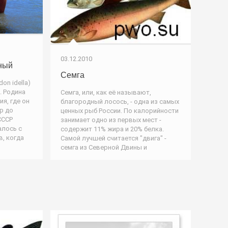
03.12.2010
ный
Семга
on idella)
. Родина
Семга, или, как её называют,
я, где он
благородный лосось, - одна из самых
р до
ценных рыб России. По калорийности
СССР
занимает одно из первых мест -
алось с
содержит 11% жира и 20% белка.
в, когда
Самой лучшей считается "двига" -
семга из Северной Двины и