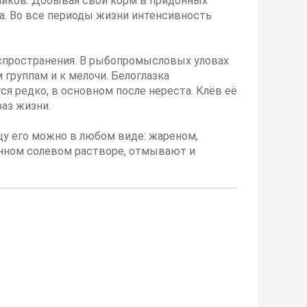
ликов. Добывая свой корм в придонных
та. Во все периоды жизни интенсивность
аспространения. В рыбопромысловых уловах
 группам и к мелочи. Белоглазка
я редко, в основном после нереста. Клёв её
раз жизни.
ищу его можно в любом виде: жареном,
енном солевом растворе, отмывают и