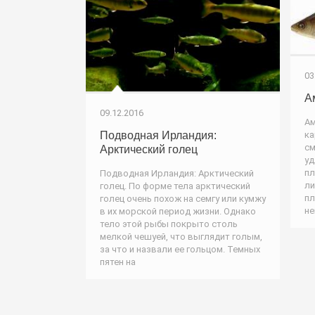
03
А
09.12.2016
Ам
Подводная Ирландия:
ка
см
Арктический голец
уд
пл
Подводная Ирландия: Арктический
ли
голец. По форме тела арктический
пл
голец очень похож на семгу или кумжу
не
в их морской период жизни. Однако
тело этой рыбы покрыто столь
мелкой чешуей, что выглядит голым,
за что и назвали ее гольцом. Темных
пятен на