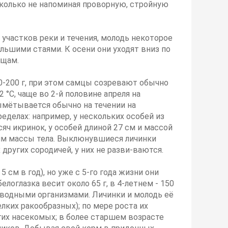
сколько не напоминая проворную, стройную
 участков реки и течения, молодь некоторое
ьшими стаями. К осени они уходят вниз по
ищам.
00-200 г, при этом самцы созревают обычно
 °С, чаще во 2-й половине апреля на
вымётывается обычно на течении на
еделах: например, у нескольких особей из
яч икринок, у особей длиной 27 см и массой
рамм массы тела. Выклюнувшиеся личинки
других сородичей, у них не разви-ваются.
см в год), но уже с 5-го года жизни они
логлазка весит около 65 г, в 4-летнем - 150
и водными организмами. Личинки и молодь её
лких ракообразных); по мере роста их
гих насекомых; в более старшем возрасте