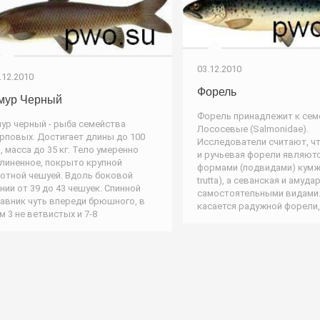
03.12.2010
.12.2010
Форель
мур Черный
Форель принадлежит к сем
ур черный - рыба семейства
Лососевые (Salmonidae).
рповых. Достигает длины до 100
Исследователи считают, ч
, масса до 35 кг. Тело умеренно
и ручьевая форели являют
линенное, покрыто крупной
формами (подвидами) кумж
отной чешуей. Вдоль боковой
trutta), а севанская и амуда
нии от 39 до 43 чешуек. Спинной
самостоятельными видами.
авник чуть впереди брюшного, в
касается радужной форели,
м 3 не ветвистых и 7-8