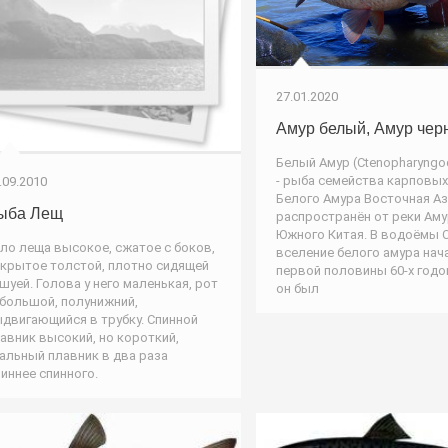
27.01.2020
Амур белый, Амур чер
Белый Амур (Ctenopharyngod
- рыба семейства карповых
.09.2010
Белого Амура Восточная Ази
ыба Лещ
распространён от реки Аму
Южного Китая. В водоёмы 
ло леща высокое, сжатое с боков,
вселение белого амура нач
крытое толстой, плотно сидящей
первой половины 60-х годо
шуей. Голова у него маленькая, рот
он был
большой, полунижний,
двигающийся в трубку. Спинной
авник высокий, но короткий,
альный плавник в два раза
иннее спинного.