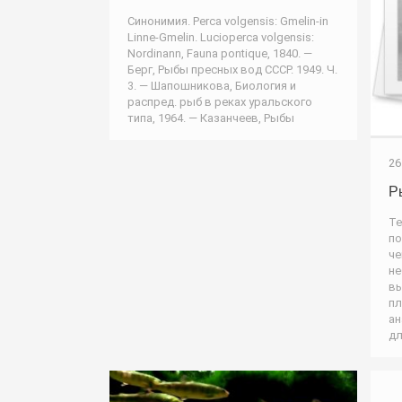
Синонимия. Perca volgensis: Gmelin-in
Linne-Gmelin. Lucioperca volgensis:
Nordinann, Fauna pontique, 1840. —
Берг, Рыбы пресных вод СССР. 1949. Ч.
3. — Шапошникова, Биология и
распред. рыб в реках уральского
типа, 1964. — Казанчеев, Рыбы
26
Р
Те
по
че
не
вы
пл
ан
дл