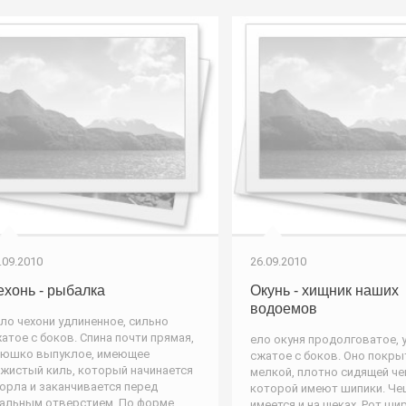
.09.2010
26.09.2010
ехонь - рыбалка
Окунь - хищник наших
водоемов
ло чехони удлиненное, сильно
атое с боков. Спина почти прямая,
ело окуня продолговатое, 
юшко выпуклое, имеющее
сжатое с боков. Оно покры
жистый киль, который начинается
мелкой, плотно сидящей че
горла и заканчивается перед
которой имеют шипики. Че
альным отверстием. По форме
имеется и на щеках. Рот ши