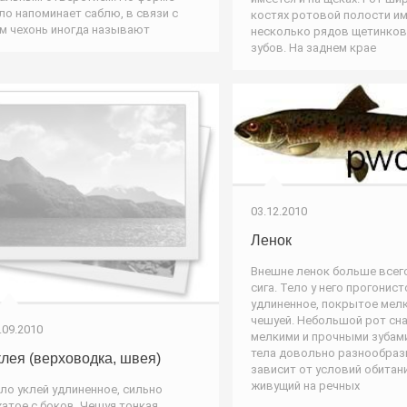
ло напоминает саблю, в связи с
костях ротовой полости и
м чехонь иногда называют
несколько рядов щетинко
зубов. На заднем крае
03.12.2010
Ленок
Внешне ленок больше всег
сига. Тело у него прогонист
удлиненное, покрытое мел
чешуей. Небольшой рот сн
.09.2010
мелкими и прочными зубам
тела довольно разнообраз
клея (верховодка, швея)
зависит от условий обитани
живущий на речных
ло уклей удлиненное, сильно
атое с боков. Чешуя тонкая,