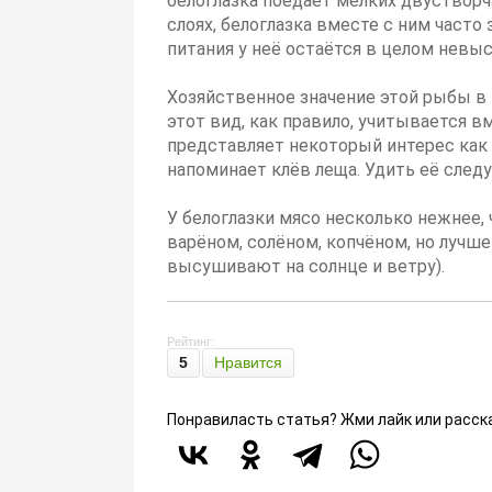
белоглазка поедает мелких двуствор
слоях, белоглазка вместе с ним часто
питания у неё остаётся в целом невыс
Хозяйственное значение этой рыбы в
этот вид, как правило, учитывается в
представляет некоторый интерес как 
напоминает клёв леща. Удить её следуе
У белоглазки мясо несколько нежнее, 
варёном, солёном, копчёном, но лучш
высушивают на солнце и ветру).
Рейтинг:
5
Нравится
Понравиласть статья? Жми лайк или расск