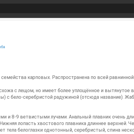
ыба
ба семейства карповых. Распространена по всей равнинной 
 схожа с лещом, но имеет более уплощённое и вытянутое в 
овы) с бело-серебристой радужиной (отсюда название). Ж
ми и 8-9 ветвистыми лучами. Анальный плавник очень длин
 Нижняя лопасть хвостового плавника длиннее верхней. Ч
вет тела белоглазки однотонный, серебристый, спина неск