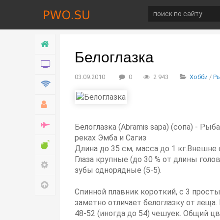
Главная
Белоглазка
Новости
03.09.2010
0
2 943
Хобби
/
Р
Технологии
Хобби
Война
Белоглазка (Abramis sapa) (сопа) - Ры
реках Эмба и Сагиз
Развлечение
Длина до 35 см, масса до 1 кг.Внешне
Глаза крупные (до 30 % от длины гол
Настройки
зубы однорядные (5-5).
Наверх
Спинной плавник короткий, с 3 просты
заметно отличает белоглазку от леща.
48-52 (иногда до 54) чешуек. Общий ц