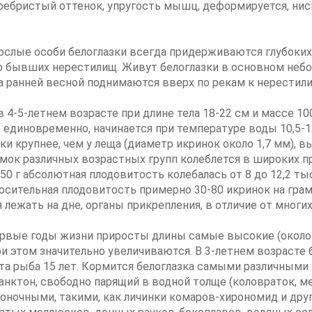
еребристый оттенок, упругость мышц, деформируется, ни
рослые особи белоглазки всегда придерживаются глубоких
 бывших нерестилищ. Живут белоглазки в основном небол
 а ранней весной поднимаются вверх по рекам к нерестил
 4-5-летнем возрасте при длине тела 18-22 см и массе 1
 единовременно, начинается при температуре воды 10,5-12
ки крупнее, чем у леща (диаметр икринок около 1,7 мм), 
мок различных возрастных групп колеблется в широких пр
50 г абсолютная плодовитость колебалась от 8 до 12,2 тыс
 относительная плодовитость примерно 30-80 икринок на г
лежать на дне, органы прикрепления, в отличие от многих 
ервые годы жизни приросты длины самые высокие (около 5 
 этом значительно увеличиваются. В 3-летнем возрасте бе
 эта рыба 15 лет. Кормится белоглазка самыми различным
нктон, свободно парящий в водной толще (коловраток, ме
оночными, такими, как личинки комаров-хирономид и дру