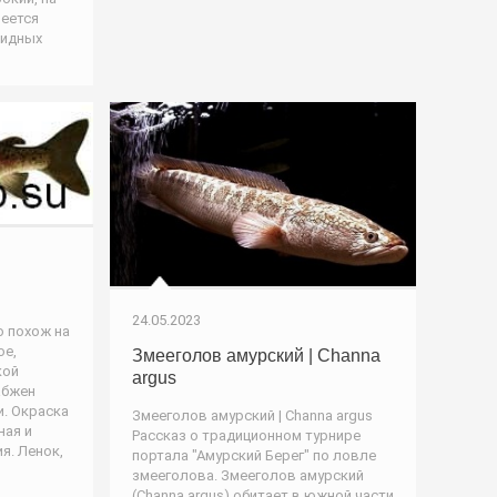
меется
видных
24.05.2023
о похож на
ое,
Змееголов амурский | Channa
кой
argus
абжен
и. Окраска
Змееголов амурский | Channa argus
ная и
Рассказ о традиционном турнире
я. Ленок,
портала "Амурский Берег" по ловле
змееголова. Змееголов амурский
(Channa argus) обитает в южной части