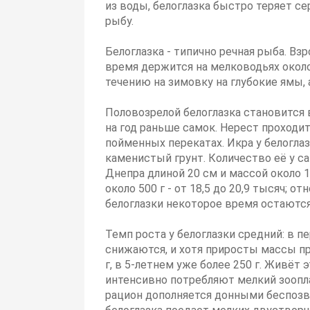
из воды, белоглазка быстро теряет с
рыбу.
Белоглазка - типично речная рыба. Вз
время держится на мелководьях около
течению на зимовку на глубокие ямы,
Половозрелой белоглазка становится в
на год раньше самок. Нерест проходит
пойменных перекатах. Икра у белоглаз
каменистый грунт. Количество её у са
Днепра длиной 20 см и массой около 1
около 500 г - от 18,5 до 20,9 тысяч;
белоглазки некоторое время остаются 
Темп роста у белоглазки средний: в п
снижаются, и хотя приросты массы при
г, в 5-летнем уже более 250 г. Живёт
интенсивно потребляют мелкий зоопла
рацион дополняется донными беспозв