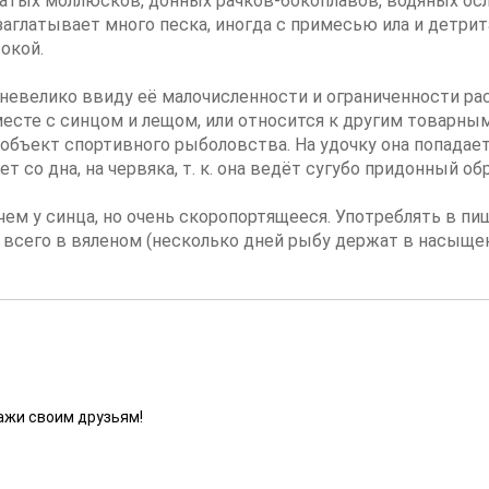
чатых моллюсков, донных рачков-бокоплавов, водяных ос
 заглатывает много песка, иногда с примесью ила и детри
окой.
 невелико ввиду её малочисленности и ограниченности р
месте с синцом и лещом, или относится к другим товарным
объект спортивного рыболовства. На удочку она попадаетс
т со дна, на червяка, т. к. она ведёт сугубо придонный об
чем у синца, но очень скоропортящееся. Употреблять в п
е всего в вяленом (несколько дней рыбу держат в насыщ
ажи своим друзьям!