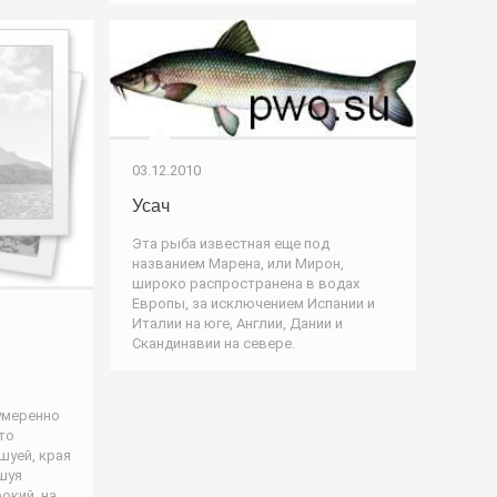
03.12.2010
Усач
Эта рыба известная еще под
названием Марена, или Мирон,
широко распространена в водах
Европы, за исключением Испании и
Италии на юге, Англии, Дании и
Скандинавии на севере.
умеренно
то
шуей, края
шуя
рокий, на