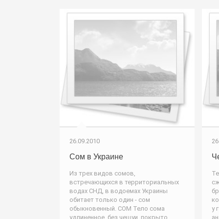
26.09.2010
26
Сом в Украине
Ч
Из трех видов сомов,
Те
встречающихся в территориальных
сж
водах СНД, в водоемах Украины
бр
обитает только один - сом
ко
обыкновенный. СОМ Тело сома
у 
удлиненное, без чешуи, покрыто
ан