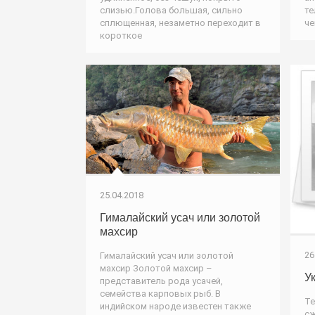
слизью.Голова большая, сильно
те
сплющенная, незаметно переходит в
че
короткое
25.04.2018
Гималайский усач или золотой
махсир
26
Гималайский усач или золотой
махсир Золотой махсир –
У
представитель рода усачей,
семейства карповых рыб. В
Те
индийском народе известен также
сж