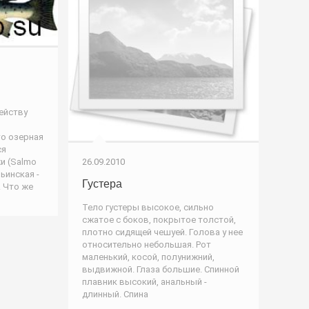
ейству
то озерная
ся
и (Salmo
26.09.2010
рьинская -
Густера
 Что же
Тело густеры высокое, сильно
сжатое с боков, покрытое толстой,
плотно сидящей чешуей. Голова у нее
относительно небольшая. Рот
маленький, косой, полунижний,
выдвижной. Глаза большие. Спинной
плавник высокий, анальный -
длинный. Спина