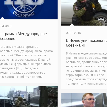
.04.2020
09.10.2015
рограмма Международное
бозрение
В Чечне уничтожены т
боевика ИГ
рограмма Международное
озрение. Международная панорама
В Чечне в ходе спецоперац
советский ТВ-проект, считается
уничтожены трое боевиков 
сомненным достижением Главной
боевиков, прошедших подг
дакции информации Центрального
лагерях «Исламского госуд
левидения (ЦТ). Передача
готовивших теракты, унич
ходила каждое воскресенье в
территории Чечни. В ходе
:00. Слоган: «События недели:
спецоперации трое сотруд
полиции получили ранения,