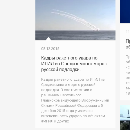
11
П
о
08.12.2015
П
Кадры ракетного удара по
об
ИГИЛ из Средиземного моря с
- 
русской подлодки.
не
ре
Кадры ракетного удара по ИГИЛ из
те
Средиземного моря с русской
вы
подлодки. В соответствии с
18
решением Верховного
Главнокомандующего Вооруженными
Силами Российской Федерации с 5
декабря 2015 года увеличена
интенсивность ударов по объектам
#ИГИЛ и других