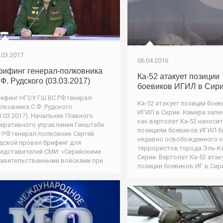
.03.2017
06.04.2016
рифинг генерал-полковника
Ка-52 атакует позиции
.Ф. Рудского (03.03.2017)
боевиков ИГИЛ в Сир
ифинг НГОУ ГШ ВС РФ генерал-
Ка-52 атакует позиции бое
лковника С.Ф. Рудского
ИГИЛ в Сирии. Камера запе
3.03.2017). Начальник Главного
как вертолет Ка-52 наноси
еративного управления Генштаба
позициям боевиков ИГИЛ б
 РФ генерал-полковник Сергей
недавно освобожденного о
дской провел брифинг для
террористов города Эль-К
едставителей СМИ: «Сирийскими
Сирии. Вертолет Ка-52 атак
авительственными войсками при
позиции боевиков ИГ в Сир