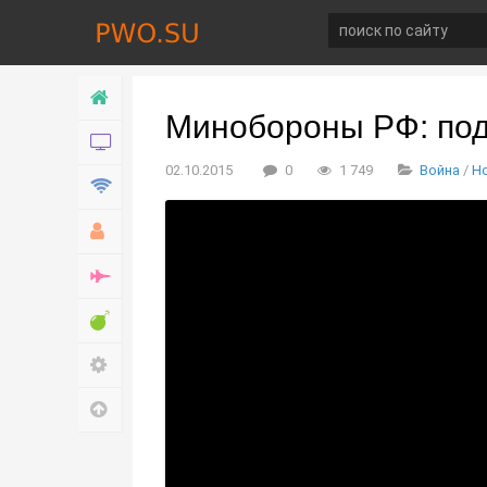
Главная
Минобороны РФ: под
Новости
02.10.2015
0
1 749
Война
/
Н
Технологии
Хобби
Война
Развлечение
Настройки
Наверх