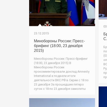
03
23.12.2015
Б
С
Минобороны России: Пресс-
брифинг (18:00, 23 декабря
Бр
2015)
по
(0
Минобороны России: Пресс-брифинг
оп
(18:00, 23 декабря 2015) В
ВС
Минобороны России
Ру
прокомментировали доклад Amnesty
пр
International и подвели итоги
пр
деятельности ВКС РФ в Сирии с 18 по
23 декабря За прошедшие пятеро
суток с 18 по 23 декабря самолеты