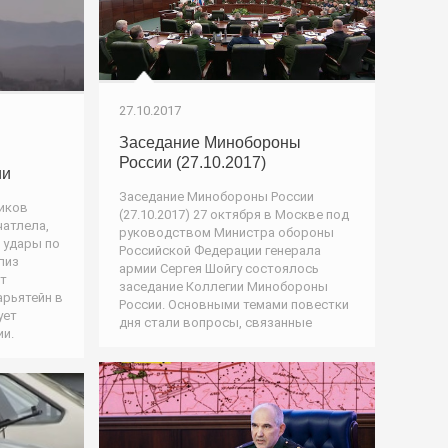
27.10.2017
Заседание Минобороны
России (27.10.2017)
ии
Заседание Минобороны России
виков
(27.10.2017) 27 октября в Москве под
чатлела,
руководством Министра обороны
т удары по
Российской Федерации генерала
лиз
армии Сергея Шойгу состоялось
т
заседание Коллегии Минобороны
арьятейн в
России. Основными темами повестки
ует
дня стали вопросы, связанные
ии.