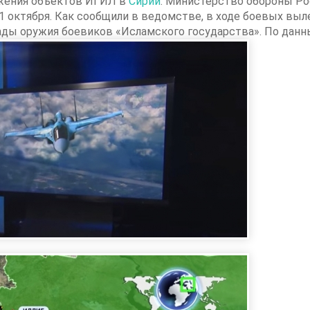
жения объектов ИГИЛ в
Сирии
. Министерство обороны Ро
 1 октября. Как сообщили в ведомстве, в ходе боевых в
лады оружия боевиков «Исламского государства». По дан