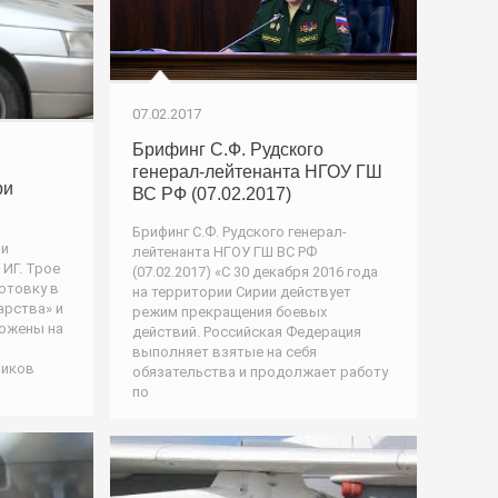
07.02.2017
Брифинг С.Ф. Рудского
генерал-лейтенанта НГОУ ГШ
ри
ВС РФ (07.02.2017)
Брифинг С.Ф. Рудского генерал-
ии
лейтенанта НГОУ ГШ ВС РФ
ИГ. Трое
(07.02.2017) «С 30 декабря 2016 года
отовку в
на территории Сирии действует
арства» и
режим прекращения боевых
тожены на
действий. Российская Федерация
выполняет взятые на себя
ников
обязательства и продолжает работу
по