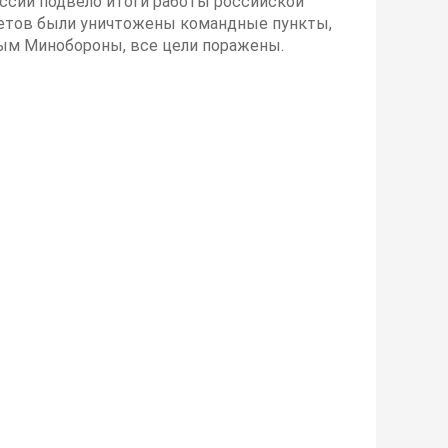
ссии подвело итоги работы российской
ылетов были уничтожены командные пункты,
ным Минобороны, все цели поражены.