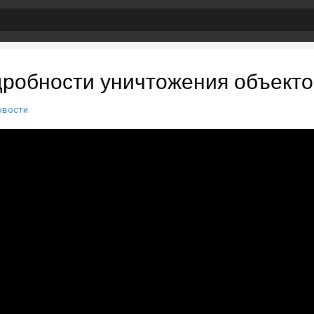
робности уничтожения объект
овости