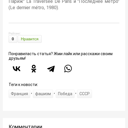
Париж" La Traversee De Paris и "Последнее метро"
(Le dernier métro, 1980).
Рейтинг:
0
Нравится
Понравиласть статья? Жми лайк или расскажи своим
друзьям!
Теги к новости:
,
,
,
Франция
фашизм
Победа
СССР
Комментарии