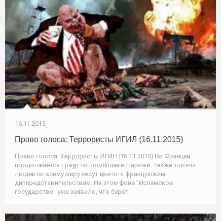
16.11.2015
Право голоса: Террористы ИГИЛ (16.11.2015)
Право голоса: Террористы ИГИЛ (16.11.2015) Во Франции
продолжается траур по погибшим в Париже. Также тысячи
людей по всему миру несут цветы к французским
диппредставительствам. На этом фоне "Исламское
государство" уже заявило, что берёт