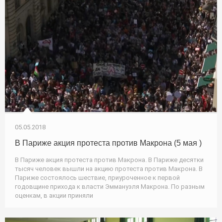
05.05.2018
В Париже акция протеста против Макрона (5 мая )
В Париже акция протеста против Макрона. В Париже десятки
тысяч человек вышли на акцию протеста против Макрона. В
Париже состоялось шествие, приуроченное к первой
годовщине прихода к власти Эммануэля Макрона. По разным
оценкам, в акции приняли