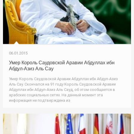
06.01.2015
Умер Король Саудовской Аравии Абдуллах ибн
Абдул-Азиз Аль Сау
Умер Король Саудовской Аравии Абдуллах ибн Абдул-Азиз
Аль Сау. Скончался на 91 году Король Саудовской Аравии
Абдуллах ибн Абдул-Азиз Аль Сауд, об этом сообщается в
арабских социальных сетях. На данный момент эта
информация не подтверждена из