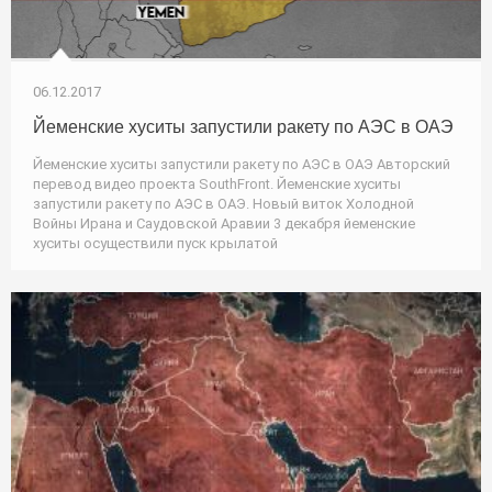
06.12.2017
Йеменские хуситы запустили ракету по АЭС в ОАЭ
Йеменские хуситы запустили ракету по АЭС в ОАЭ Авторский
перевод видео проекта SouthFront. Йеменские хуситы
запустили ракету по АЭС в ОАЭ. Новый виток Холодной
Войны Ирана и Саудовской Аравии 3 декабря йеменские
хуситы осуществили пуск крылатой