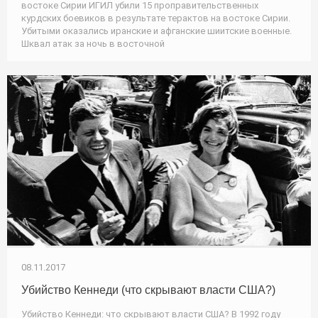
востоке Сирии ИГИЛ убили 15 проправительственных
курдских боевиков в результате терактов на востоке Сирии.
Убитыми оказались иранские и афганские шиитские военные.
Шквал атак за ночь в восточной
08.11.2017
Убийство Кеннеди (что скрывают власти США?)
Убийство Кеннеди: что скрывают власти США? В 1992 году