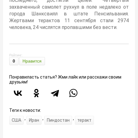
последнего, достигли целей. Четвертый
захваченный самолет рухнул в поле недалеко от
города Шанксвилл в штате Пенсильвания.
Жертвами терактов 11 сентября стали 2974
человека, 24 числятся пропавшими без вести.
Рейтинг:
0
Нравится
Понравиласть статья? Жми лайк или расскажи своим
друзьям!
Теги к новости:
,
,
,
США
Иран
Пиндостан
теракт