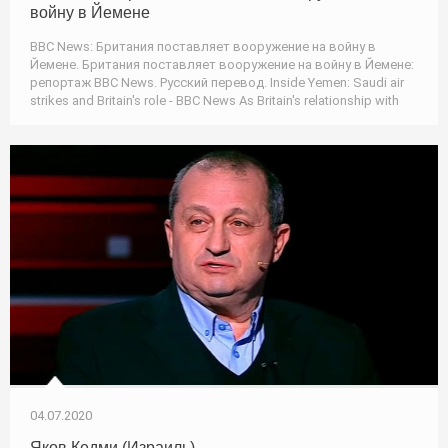
войну в Йемене
BBC News: Британия поставляет вооружение на войну в
Йемене. Британия поставляет вооружение на войну в Йемене:
репортаж BBC News. Русский перевод. Inside Yemen: Saudi air
strikes and Britain's role - BBC News As Britain's relationship with
04.07.2020
Яков Кедми (Израиль)