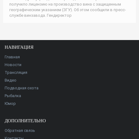
получило лицензию на производство вина с защищенным
географическим указанием (ЗГУ). Об этом сообщили в пресс-
службе винзавода. Гендиректор
НАВИГАЦИЯ
Главная
Новости
Трансляция
Видео
Подводная охота
Рыбалка
Юмор
ДОПОЛНИТЕЛЬНО
Обратная связь
Контакты