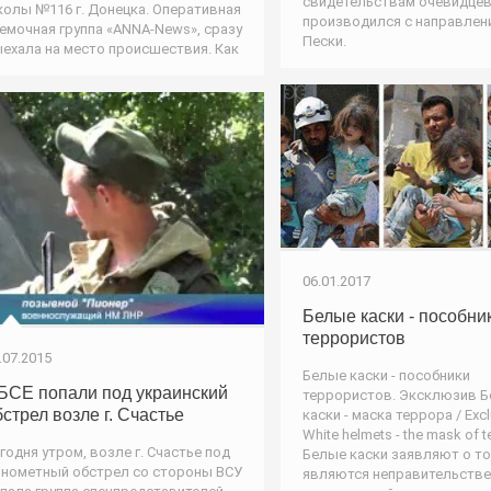
свидетельствам очевидцев
олы №116 г. Донецка. Оперативная
производился с направлени
емочная группа «ANNA-News», сразу
Пески.
ехала на место происшествия. Как
06.01.2017
Белые каски - пособни
террористов
.07.2015
Белые каски - пособники
БСЕ попали под украинский
террористов. Эксклюзив 
бстрел возле г. Счастье
каски - маска террора / Excl
White helmets - the mask of te
годня утром, возле г. Счастье под
Белые каски заявляют о то
нометный обстрел со стороны ВСУ
являются неправительств