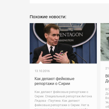
Похожие новости:
21
13.10.2016
В
Как делают фейковые
Д
репортажи о Сирии
ВС
Как делают фейковые репортажи о
До
Сирии. Специальный репортаж Антона
В
Лядова - Паутина. Как делают
Ук
фейковые репортажи о Сирии. Нет в
об