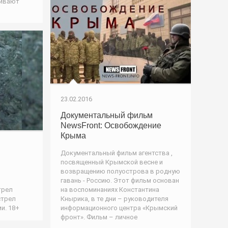
живают
23.02.2016
Документальный фильм
NewsFront: Освобождение
Крыма
Документальный фильм агентства ,
посвященный Крымской весне и
возвращению полуострова в родную
гавань - Россию. Этот фильм основан
на воспоминаниях Константина
трел
Кнырика, в те дни – руководителя
стрел
информационного центра «Крымский
и. 18+
фронт». Фильм – личное