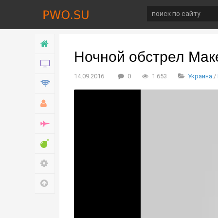
Главная
Ночной обстрел Маке
Новости
14.09.2016
0
1 653
Украина
/
Технологии
Хобби
Война
Развлечение
Настройки
Наверх