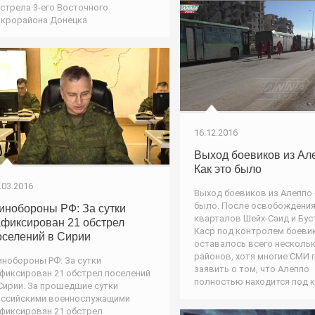
стрела 3-его Восточного
крорайона Донецка
16.12.2016
Выход боевиков из Але
Как это было
.03.2016
Выход боевиков из Алеппо -
было. После освобождени
инобороны РФ: За сутки
кварталов Шейх-Саид и Бус
афиксирован 21 обстрел
Каср под контролем боеви
оселений в Сирии
оставалось всего несколь
районов, хотя многие СМИ
нобороны РФ: За сутки
заявить о том, что Алеппо
фиксирован 21 обстрел поселений
полностью находится под 
Сирии. За прошедшие сутки
ссийскими военнослужащими
фиксирован 21 обстрел