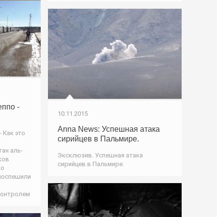
ппо -
10.11.2015
Anna News: Успешная атака
 Как это
сирийцев в Пальмире.
я
тан аль-
Эксклюзив. Успешная атака
ков
сирийцев в Пальмире.
ко
 поспешили
контролем