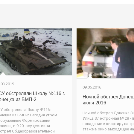
.03.2019
09.06.2016
СУ обстреляли Школу №116 г.
Ночной обстрел Донец
онецка из БМП-2
июня 2016
У обстреляли Школу №116 г.
Ночной обстрел Донецка 8 
нецка из БМП-2 Сегодня утром
Улица Электронная № 28 - 
ооруженные Формирования
попадание в квартиру на т
раины, в 9:20, осуществили
этаже в окно выходящее на
стрел Общеобразовательной