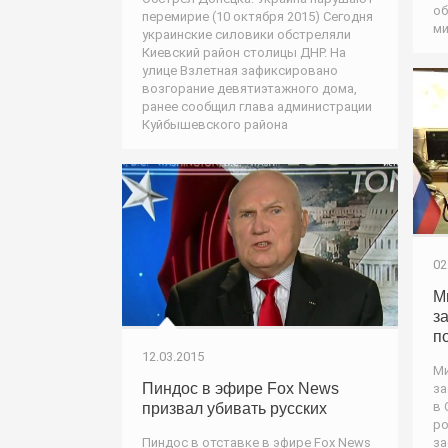
об
перемирие (10 октября 2015) Сегодня
ми
украинские силовики обстреляли
Киевский район столицы ДНР. На
улице Взлетная зафиксировано
возгорание девятиэтажного дома,
ранее сообщил глава администрации
Куйбышевского района
02
М
з
п
12.03.2015
Ми
Пиндос в эфире Fox News
за
в 
призвал убивать русских
ро
за
Пиндос в отставке в эфире Fox News