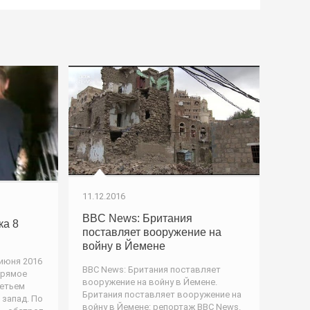
11.12.2016
BBC News: Британия
ка 8
поставляет вооружение на
войну в Йемене
июня 2016
BBC News: Британия поставляет
прямое
вооружение на войну в Йемене.
ретьем
Британия поставляет вооружение на
 запад. По
войну в Йемене: репортаж BBC News.