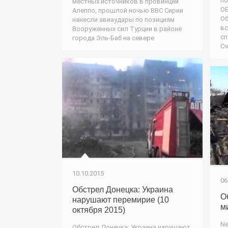
по
местных источников в провинции
ОБ
Алеппо, прошлой ночью ВВС Сирии
Об
нанесли авиаудары по позициям
вс
Вооруженных сил Турции в районе
сп
города Эль-Баб на севере
Сч
10.10.2015
06
Обстрел Донецка: Украина
О
нарушают перемирие (10
м
октября 2015)
Ne
Обстрел Донецка: Украина нарушают