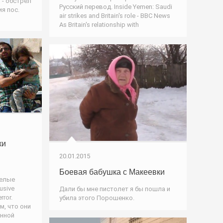
 - обстрел
Русский перевод. Inside Yemen: Saudi
я пос.
air strikes and Britain's role - BBC News
As Britain's relationship with
ки
20.01.2015
Боевая бабушка с Макеевки
Белые
usive
Дали бы мне пистолет я бы пошла и
rror.
убила этого Порошенко.
м, что они
енной