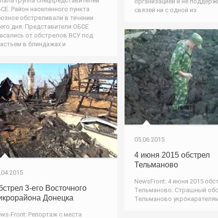
пала группа спецпредставителей
организацией и не поддер
СЕ. Район населенного пункта
связей ни с одной из
озное обстреливали в течении
его дня. Представители ОБСЕ
асались от обстрелов ВСУ под
астьем в блиндажах и
05.06.2015
4 июня 2015 обстрел
Тельманово
.04.2015
NewsFront: 4 июня 2015 обс
бстрел 3-его Восточного
Тельманово. Страшный об
икрорайона Донецка
Тельманово укрокарателям
ws-Front: Репортаж с места