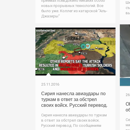
приемах псевдокино никаких особо
Шк
новых прорывных технологий. Все
съ
было уже. Коллег из катарской "Аль-
вы
Джазиры"
25.11.2016
Сирия нанесла авиаудары по
26
туркам в ответ за обстрел
О
своих войск. Русский перевод.
о
Сирия нанесла авиаудары по туркам
Се
в ответ за обстрел своих войск.
ми
Русский перевод. По сообщениям