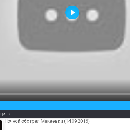
Воспроизвести
нщина
Ночной обстрел Макеевки (14.09.2016)