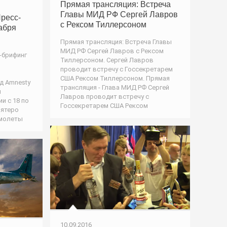
Прямая трансляция: Встреча
Главы МИД РФ Сергей Лавров
ресс-
с Рексом Тиллерсоном
кабря
Прямая трансляция: Встреча Главы
МИД РФ Сергей Лавров с Рексом
-брифинг
Тиллерсоном. Сергей Лавров
проводит встречу с Госсекретарем
США Рексом Тиллерсоном. Прямая
д Amnesty
трансляция - Глава МИД РФ Сергей
и
Лавров проводит встречу с
и с 18 по
Госсекретарем США Рексом
пятеро
амолеты
10.09.2016