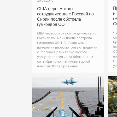
20.09.2016
П
США пересмотрят
и
сотрудничество с Россией по
(
Сирии после обстрела
О
гумконвоя ООН
Чу
США пересмотрят сотрудничество с
со
Россией по Сирии после обстрела
Бр
гумконвоя ООН. США заявили о
за
намерении пересмотреть отношения
ОО
с Россией в рамках сирийского
пр
урегулирования из-за обстрела 19
ОО
сентября колонны гуманитарной
ур
помощи ООН в провинции