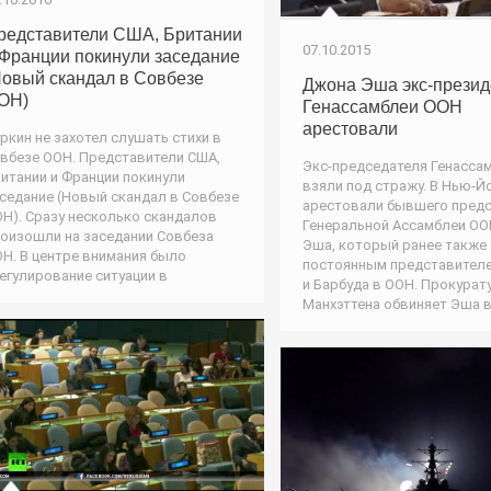
редставители США, Британии
07.10.2015
 Франции покинули заседание
Новый скандал в Совбезе
Джона Эша экс-презид
ОН)
Генассамблеи ООН
арестовали
ркин не захотел слушать стихи в
вбезе ООН. Представители США,
Экс-председателя Генасса
итании и Франции покинули
взяли под стражу. В Нью-Й
седание (Новый скандал в Совбезе
арестовали бывшего пред
Н). Сразу несколько скандалов
Генеральной Ассамблеи О
оизошли на заседании Совбеза
Эша, который ранее также
Н. В центре внимания было
постоянным представителе
егулирование ситуации в
и Барбуда в ООН. Прокурат
Манхэттена обвиняет Эша 