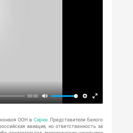
00:00
 конвоя ООН в
Сирии
. Представители Белого
российская авиация, но ответственность за
ибо доказательств американские чиновники