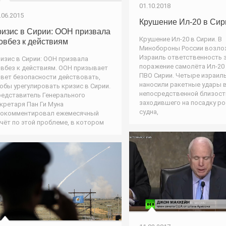
01.10.2018
.06.2015
Крушение Ил-20 в Сир
ризис в Сирии: ООН призвала
Крушение Ил-20 в Сирии. В
овбез к действиям
Минобороны России возло
Израиль ответственность 
изис в Сирии: ООН призвала
поражение самолёта Ил-20
вбез к действиям. ООН призывает
ПВО Сирии. Четыре израиль
вет безопасности действовать,
наносили ракетные удары 
обы урегулировать кризис в Сирии.
непосредственной близост
едставитель Генерального
заходившего на посадку р
кретаря Пан Ги Муна
судна,
рокомментировал ежемесячный
чёт по этой проблеме, в котором