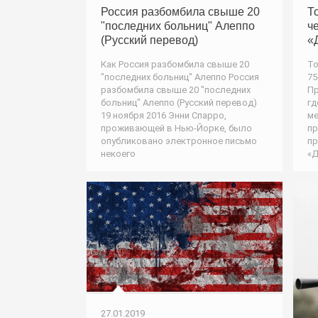
Россия разбомбила свыше 20
Т
"последних больниц" Алеппо
ч
(Русский перевод)
«
Как Россия разбомбила свыше 20
То
"последних больниц" Алеппо Россия
75
разбомбила свыше 20 "последних
Пр
больниц" Алеппо (Русский перевод)
гд
19 ноября 2016 Энни Спарро,
ме
проживающей в Нью-Йорке, было
пр
опубликовано электронное письмо
пр
некоего
«Д
27.01.2019