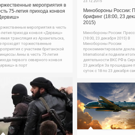
23.12.2015
оржественные мероприятия в
Минобороны России: П
есть 75-летия прихода конвоя
брифинг (18:00, 23 де
Дервиш»
2015)
ржественные мероприятия в честь
-летия прихода конвоя «Дервиш»
Минобороны России: Пресс
ямая трансляция из Архангельска,
(18:00, 23 декабря 2015) В
е проходят торжественные
Минобороны России
роприятия с участием британской
прокомментировали докла
инцессы Анны в честь 75-летия
International и подвели итог
ихода первого северного конвоя
деятельности ВКС РФ в Сири
ервиш» в порт
23 декабря За прошедшие 
суток с 18 по 23 декабря с