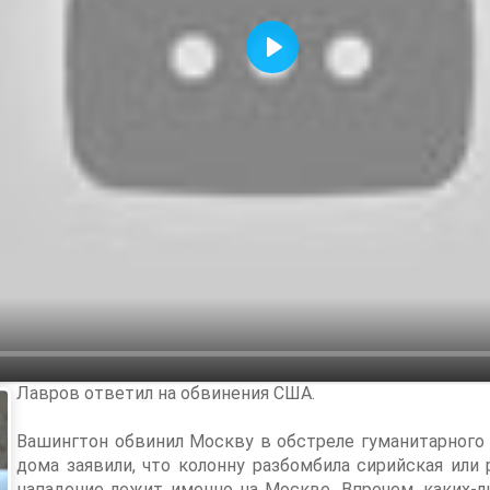
Воспроизвести
Лавров ответил на обвинения США.
Вашингтон обвинил Москву в обстреле гуманитарного
дома заявили, что колонну разбомбила сирийская или 
нападение лежит именно на Москве. Впрочем, каких-л