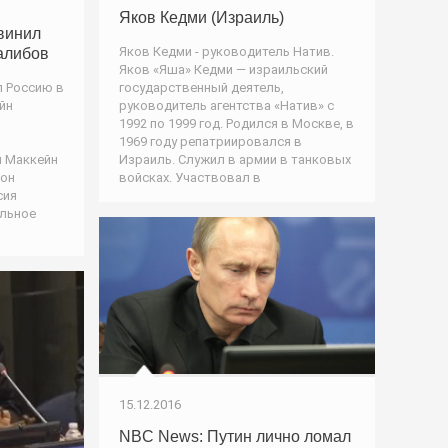
Яков Кедми (Израиль)
винил
Яков Кедми - руководитель Натив.
алибов
Яков «Яша» Кедми — израильский
государственный деятель,
 Россию в
руководитель агентства «Натив» с
йн
1992 по 1999 год. Родился в Москве, в
1969 году репатриировался в
Израиль. Служил в армии в танковых
н Маккейн
войсках. Участвовал в
жон
сия
альное
15.12.2016
NBC News: Путин лично ломал