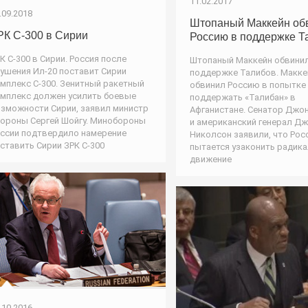
11.02.2017
.09.2018
Штопаный Маккейн об
РК С-300 в Сирии
Россию в поддержке Т
К С-300 в Сирии. Россия после
Штопаный Маккейн обвинил
ушения Ил-20 поставит Сирии
поддержке Талибов. Макке
мплекс С-300. Зенитный ракетный
обвинил Россию в попытке
мплекс должен усилить боевые
поддержать «Талибан» в
зможности Сирии, заявил министр
Афганистане. Сенатор Джо
ороны Сергей Шойгу. Минобороны
и американский генерал Д
ссии подтвердило намерение
Николсон заявили, что Рос
ставить Сирии ЗРК С-300
пытается узаконить радик
движение
.10.2016