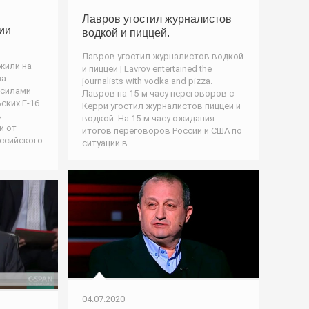
Лавров угостил журналистов
ии
водкой и пиццей.
Лавров угостил журналистов водкой
жили на
и пиццей | Lavrov entertained the
за
journalists with vodka and pizza.
 силами
Лавров на 15-м часу переговоров с
ских F-16
Керри угостил журналистов пиццей и
в
водкой. На 15-м часу ожидания
и от
итогов переговоров России и США по
оссийского
ситуации в
04.07.2020