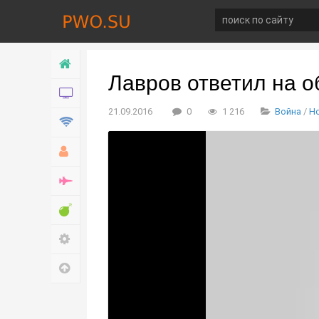
Главная
Лавров ответил на 
Новости
21.09.2016
0
1 216
Война
/
Н
Технологии
Хобби
Война
Развлечение
Настройки
Наверх