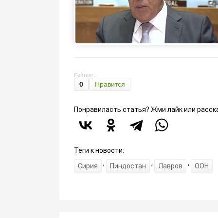
Рейтинг:
0
Нравится
Понравиласть статья? Жми лайк или расск
Теги к новости:
,
,
,
Сирия
Пиндостан
Лавров
ООН