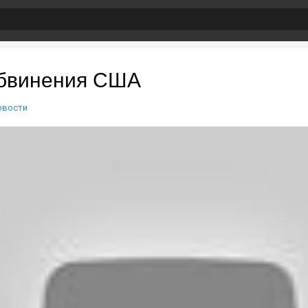
обвинения США
овости