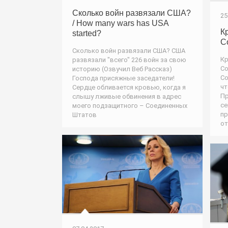
Сколько войн развязали США?
25
/ How many wars has USA
К
started?
С
Сколько войн развязали США? США
Кр
развязали "всего" 226 войн за свою
Со
историю (Озвучил Веб Рассказ)
Со
Господа присяжные заседатели!
чт
Сердце обливается кровью, когда я
Пр
слышу лживые обвинения в адрес
се
моего подзащитного – Соединенных
п
Штатов
от