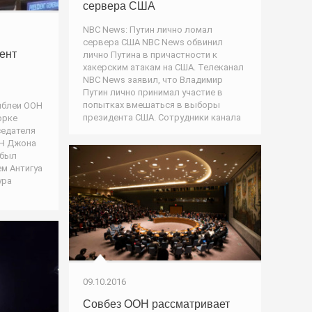
сервера США
NBC News: Путин лично ломал
сервера США NBC News обвинил
ент
лично Путина в причастности к
хакерским атакам на США. Телеканал
NBC News заявил, что Владимир
Путин лично принимал участие в
попытках вмешаться в выборы
мблеи ООН
президента США. Сотрудники канала
орке
седателя
ОН Джона
 был
м Антигуа
ура
в
09.10.2016
Совбез ООН рассматривает