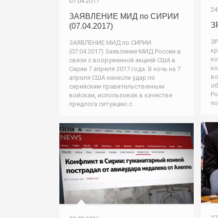
07.04.2017
24
ЗАЯВЛЕНИЕ МИД по СИРИИ
З
(07.04.2017)
ЗР
ЗАЯВЛЕНИЕ МИД по СИРИИ
кр
(07.04.2017) Заявление МИД России в
ко
связи с вооруженной акцией США в
ко
Сирии 7 апреля 2017 года. В ночь на 7
во
апреля США нанесли удар по
об
сирийским правительственным
Ро
войскам, использовав в качестве
по
предлога ситуацию с
27