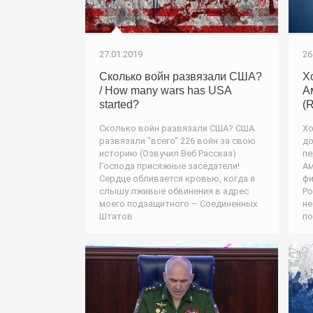
27.01.2019
26
Сколько войн развязали США?
Х
/ How many wars has USA
А
started?
(
Сколько войн развязали США? США
Хо
развязали "всего" 226 войн за свою
до
историю (Озвучил Веб Рассказ)
пе
Господа присяжные заседатели!
Ам
Сердце обливается кровью, когда я
фи
слышу лживые обвинения в адрес
Ро
моего подзащитного – Соединенных
не
Штатов
по