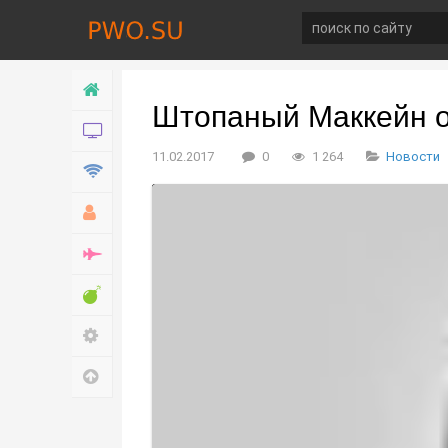
Главная
Штопаный Маккейн о
Новости
11.02.2017
0
1 264
Новости
Технологии
Хобби
Война
Развлечение
Настройки
Наверх