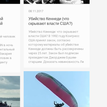
08.11.2017
ый
Убийство Кеннеди (что
ий
скрывают власти США?)
Убийство Кеннеди: что скрывают
власти США? В 1992 году Конгресс
й человек
США принял закон, согласно
которому материалы об убийстве
N в ночь
Кеннеди должны быть рассекречены
ентальный
через 25 лет. Закон был подписан
Закария
президентом Джорджем Бушем-
ловек в
старшим. Доказать невиновность Ли
денту