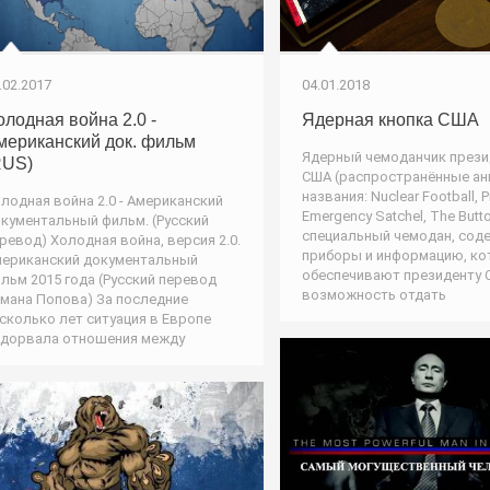
.02.2017
04.01.2018
олодная война 2.0 -
Ядерная кнопка США
мериканский док. фильм
Ядерный чемоданчик прези
RUS)
США (распространённые ан
названия: Nuclear Football, P
лодная война 2.0 - Американский
Emergency Satchel, The Butt
кументальный фильм. (Русский
специальный чемодан, сод
ревод) Холодная война, версия 2.0.
приборы и информацию, к
ериканский документальный
обеспечивают президенту
льм 2015 года (Русский перевод
возможность отдать
мана Попова) За последние
сколько лет ситуация в Европе
дорвала отношения между