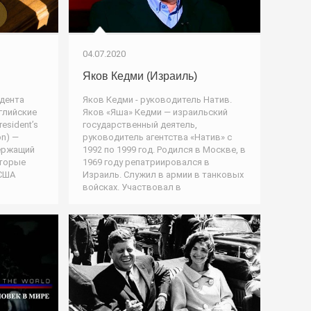
04.07.2020
Яков Кедми (Израиль)
дента
Яков Кедми - руководитель Натив.
глийские
Яков «Яша» Кедми — израильский
resident’s
государственный деятель,
on) —
руководитель агентства «Натив» с
ержащий
1992 по 1999 год. Родился в Москве, в
оторые
1969 году репатриировался в
 США
Израиль. Служил в армии в танковых
войсках. Участвовал в