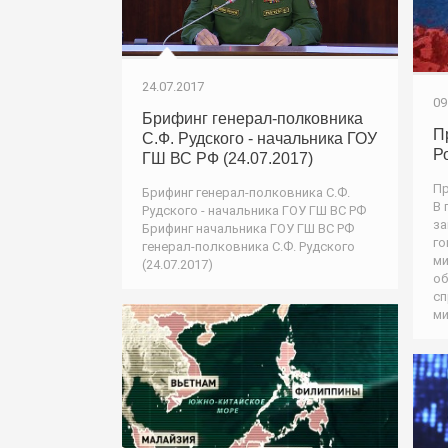
24.07.2017
09
Брифинг генерал-полковника
П
С.Ф. Рудского - начальника ГОУ
Р
ГШ ВС РФ (24.07.2017)
Пр
Брифинг генерал-полковника С.Ф.
В 
Рудского - начальника ГОУ ГШ ВС РФ
за
Брифинг начальника ГОУ ГШ ВС РФ
го
генерал-полковника С.Ф. Рудского
ми
(24.07.2017)
об
сп
ми