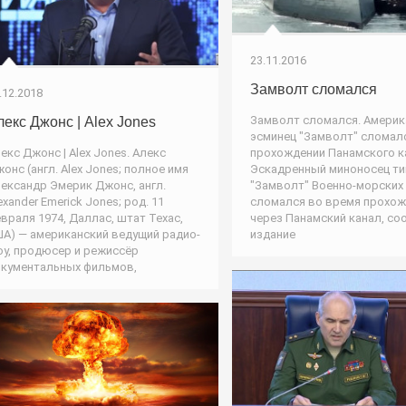
23.11.2016
Замволт сломался
.12.2018
Замволт сломался. Америк
лекс Джонс | Alex Jones
эсминец "Замволт" сломал
екс Джонс | Alex Jones. Алекс
прохождении Панамского к
онс (англ. Alex Jones; полное имя
Эскадренный миноносец ти
ександр Эмерик Джонс, англ.
"Замволт" Военно-морских
exander Emerick Jones; род. 11
сломался во время прохо
враля 1974, Даллас, штат Техас,
через Панамский канал, со
А) — американский ведущий радио-
издание
у, продюсер и режиссёр
кументальных фильмов,