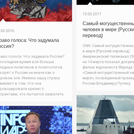
15.03.2017
Самый могущественн
человек в мире (Русск
.03.2016
перевод)
раво голоса: Что задумала
CNN: Самый могущественны
оссия?
в мире (Русский перевод)
аво голоса: Что задумала Россия?
Американский телеканал CN
последнее время всё больше
на 14 марта показал докум
падных политиков и политологов
фильм журналиста Фарида 
ворят о России не иначе как о
«Самый могущественный че
ровом зле. Именно нашу страну
мире», посвященный прези
виняют в том, что она
России Владимиру Путину.
ровоцировала кризис с
грантами, что пытается захватить