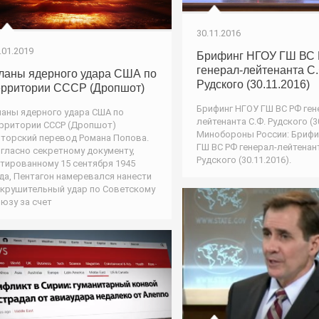
30.11.2016
.01.2019
Брифинг НГОУ ГШ ВС
генерал-лейтенанта С.
ланы ядерного удара США по
Рудского (30.11.2016)
ерритории СССР (Дропшот)
Брифинг НГОУ ГШ ВС РФ ген
аны ядерного удара США по
лейтенанта С.Ф. Рудского (30
рритории СССР (Дропшот)
Минобороны России: Брифи
торский перевод Романа Попова.
ГШ ВС РФ генерал-лейтенант
гласно секретному документу,
Рудского (30.11.2016).
тированному 15 сентября 1945
да, Пентагон намеревался нанести
крушительный удар по Советскому
юзу за счет