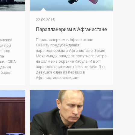
22.09.2015
Парапланеризм в Афганистане
Парапланеризм в Афганистане.
анский
Сквозь предубеждения:
ся при
парапланеризм в Афганистане. Закия
анала.
Мохаммади ожидает попутного ветра
па
на холме на окраине Кабула. И вот
 сил США
параплан поднимает её в воздух. Эта
ждения
девушка одна из первых в
общает
Афганистане осваивает