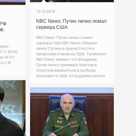
15.12.2016
NBC News: Путин лично ломал
 РФ
сервера США
Ф.
NBC News: Путин лично ломал
сервера США NBC News обвинил
ерал-
лично Путина в причастности к
.11.2016).
хакерским атакам на США. Телеканал
нг НГОУ
NBC News заявил, что Владимир
а С.Ф.
Путин лично принимал участие в
попытках вмешаться в выборы
президента США. Сотрудники канала