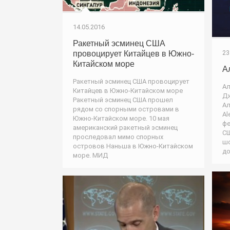
14.05.2016
Ракетный эсминец США
23
провоцирует Китайцев в Южно-
Китайском море
А
Ракетный эсминец США провоцирует
Ал
Китайцев в Южно-Китайском море
Дж
Ракетный эсминец США прошел
Ал
рядом со спорными островами в
Al
Южно-Китайском море. 10 мая
фе
американский ракетный эсминец
СШ
проследовал мимо спорных
шо
островов Наньша в Южно-Китайском
до
море. МИД