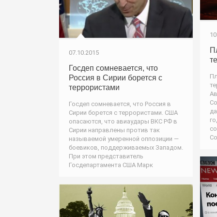
10
П
07.10.2015
т
Госдеп сомневается, что
Пл
Россия в Сирии борется с
те
террористами
Ав
Со
Госдеп сомневается, что Россия в
да
Сирии борется с террористами. США
го
опасаются, что авиаудары ВКС РФ в
со
Сирии направлены против так
Со
называемой умеренной оппозиции —
боевиков, поддерживаемых Западом.
При этом представитель
Госдепартамента США Марк