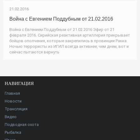
21.02.2016
Война с Евгением Поддубным от 21.02.2016
Война с Евгением Поддубным от 21.02.2016 Эфир от 21
февраля 2016. Сирийская реактивная артиллерия прикрывает
бойцов ополчения, которые закрепились в провинции Ракка.
Ночью террористы из ИГИЛ всегда активнее, чем днем, вот и
сейчас пытаются вернуть
НАВИГАЦИЯ
Главная
Новости
Трансляция
Видео
Подводная охота
Рыбалка