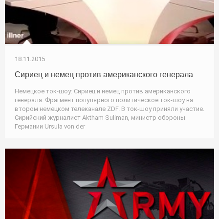
18.11.2015
Сириец и немец против американского генерала
Немецкое ток-шоу: Сириец и немец против американского
генерала. Фрагмент популярного политическое ток-шоу на
втором немецком телеканале ZDF. В ток-шоу приняли участие.
Сирийский журналист Aktham Suliman, министр обороны
Германии Ursula von der