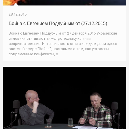
28.12.2015
Война с Евгением Поддубным от (27.12.2015)
Война с Евгением Поддубным от 27 декабря 2015 Украинские
силовики стягивают тяжелую технику к линии
соприкосновения. Интенсивность огня с каждым днем здесь
растет. В эфире "Война", программа о том, как устроены
современные конфликты, о