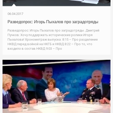
06.04.2017
Разведопрос: Игорь Пыхалов про заградотряды
Разведопрос: Игорь Пыхалов про заградотряды. Дмитрий
Пучков: Хочу поддержать исторические ролики Игоря
Пыхалова! Хронометраж выпуска: 8:15 – Про разделение
НКВД перед войной на НКГБ и НКВД 8:22 – Про то, что
входило в состав НКВД 9:03 – Про