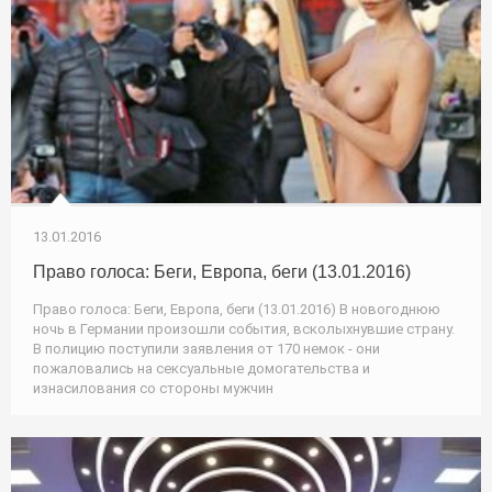
13.01.2016
Право голоса: Беги, Европа, беги (13.01.2016)
Право голоса: Беги, Европа, беги (13.01.2016) В новогоднюю
ночь в Германии произошли события, всколыхнувшие страну.
В полицию поступили заявления от 170 немок - они
пожаловались на сексуальные домогательства и
изнасилования со стороны мужчин