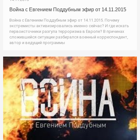
Война с Евгением Поддубным эфир от 14.11.2015
Война с Евгением Поддубным эфир от 14.11.2015. Почему
экстремисты активизировались именно сейчас? И где искать
первоисточники разгула терроризма в Европе? В причинах
сложившейся ситуации разбирался военный корреспондент,
автор и ведущий программы