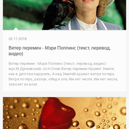
02.11.2018
Ветер перемен - Мэри Поппинс (текст, перевод,
видео)
Ветер перемен - Мэри Поппинс (текст, перевод, видео)
муз.М.Дунаевский, сл.Н.Олев Ветер перемен Кружит Земля,
как в детстве карусель, А над Землёй кружат ветра потерь.
Ветра потерь, разлук, обид и зла, Им нет числа. Им нет числа,
сквозят из всех