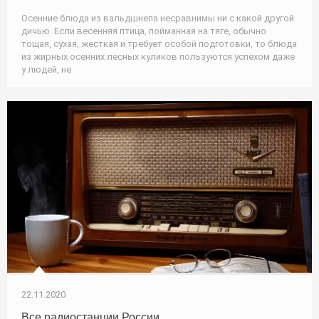
Осенние блюда из вальдшнепа несравнимы ни с какой другой
дичью. Если весенняя птица, пойманная на тяге, обычно
тощая, сухая, жесткая и требует особой подготовки, то блюда
из жирных осенних лесных куликов пользуются успехом даже
у людей, не
22.11.2020
Все радиостанции России