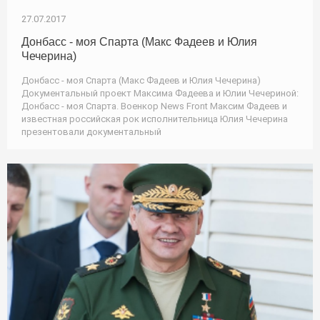
27.07.2017
Донбасс - моя Спарта (Макс Фадеев и Юлия
Чечерина)
Донбасс - моя Спарта (Макс Фадеев и Юлия Чечерина)
Документальный проект Максима Фадеева и Юлии Чечериной:
Донбасс - моя Спарта. Военкор News Front Максим Фадеев и
известная российская рок исполнительница Юлия Чечерина
презентовали документальный