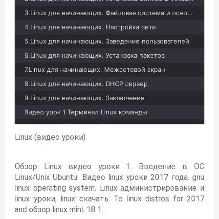
3.Linux для начинающих. Файловая система и основные команды
4.Linux для начинающих. Настройка сети
5.Linux для начинающих. Заведение пользователей
6.Linux для начинающих. Установка пакетов
7.Linux для начинающих. Межсетевой экран
8.Linux для начинающих. DHCP сервер
9.Linux для начинающих. Заключение
Видео урок 1 Терминал Linux команды
Видео урок 2 Терминал Linux команды
Linux (видео уроки)
Видео приложение к 2 уроку Терминал Linux команды: mv настройка Терминала
Видео урок программирование Си урок 1: Введение в язык создание первой программы + БОНУС
Обзор Linux видео уроки 1. Введение в ОС
Linux/Unix Ubuntu. Видео linux уроки 2017 года. gnu
linux operating system. Linux администрирование и
linux уроки, linux скачать. To linux distros for 2017
and обзор linux mint 18 1.