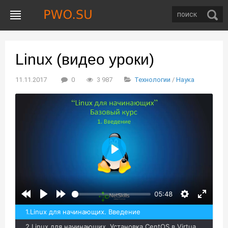
Linux (видео уроки)
11.11.2017
0
3 987
Технологии
/
Наука
Воспроизвести
05:48
1.Linux для начинающих. Введение
2.Linux для начинающих. Установка CentOS в VirtualBox