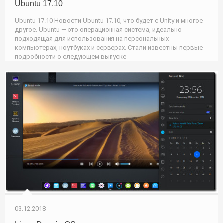
Ubuntu 17.10
Ubuntu 17.10 Новости Ubuntu 17.10, что будет с Unity и многое
другое. Ubuntu — это операционная система, идеально
подходящая для использования на персональных
компьютерах, ноутбуках и серверах. Cтали известны первые
подробности о следующем выпуске
03.12.2018