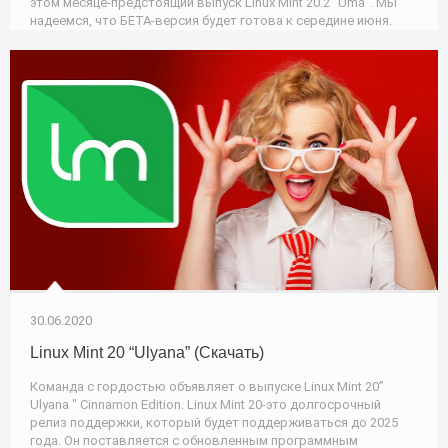
этом месяце-предстоящий выпуск Linux Mint 20.2 “Uma”. Мы
надеемся, что БЕТА-версия будет готова к середине июня.
30.06.2020
Linux Mint 20 “Ulyana” (Скачать)
Команда с гордостью объявляет о выпуске Linux Mint 20”
Ulyana " Cinnamon Edition. Linux Mint 20-это долгосрочный
релиз поддержки, который будет поддерживаться до 2025
года. Он поставляется с обновленным программным