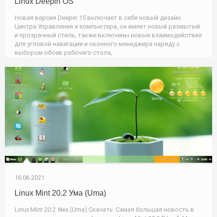
Linux Deepin OS
Новая версия Deepin 15 включает в себя новый дизайн
Центра Управления и компьютера, он имеет новый размытый
и прозрачный стиль, также включены новые взаимодействия
для угловой навигации и оконного менеджера наряду с
выбором обоев рабочего стола,
16.06.2021
Linux Mint 20.2 Ума (Uma)
Linux Mint 20.2 Ума (Uma) Скачать. Самая большая новость в