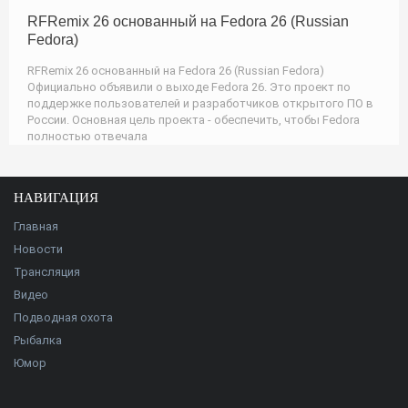
RFRemix 26 основанный на Fedora 26 (Russian
Fedora)
RFRemix 26 основанный на Fedora 26 (Russian Fedora)
Официально объявили о выходе Fedora 26. Это проект по
поддержке пользователей и разработчиков открытого ПО в
России. Основная цель проекта - обеспечить, чтобы Fedora
полностью отвечала
НАВИГАЦИЯ
Главная
Новости
Трансляция
Видео
Подводная охота
Рыбалка
Юмор