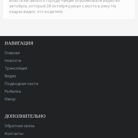
Власти китайского города Чунцин опубликовали видео из
автобуса, который 28 октября рухнул с моста в реку. На
кадрах видно, что водитель
НАВИГАЦИЯ
Главная
Новости
Трансляция
Видео
Подводная охота
Рыбалка
Юмор
ДОПОЛНИТЕЛЬНО
Обратная связь
Контакты