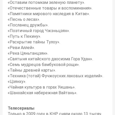
«Оставим потомкам зеленую планету».
«Отечественные товары и воспоминания».
«Памятники мирового наследия в Китае».
«Песнь о лесах».
«Посланец дружбы».
«Поэтичный город Чжэньцзян».
«Путь к Пекину».
«Раскрытие тайны Тулоу».
«Реви Аллей».
«Река Цяньтанцзян».
«Святыня китайского даосизма Гора Удан».
«Семь мудрецов бамбуковой рощи».
«Тайны древней карты».
«Техника (тотай) Фучжоуских лаковых изделий».
«Цзянху».
«Чайная культура в горах Уишань».
«Шанхайская набережная Вайтань».
Телесериалы
Только в 2009 году в КНР сняли около 13 тысяч