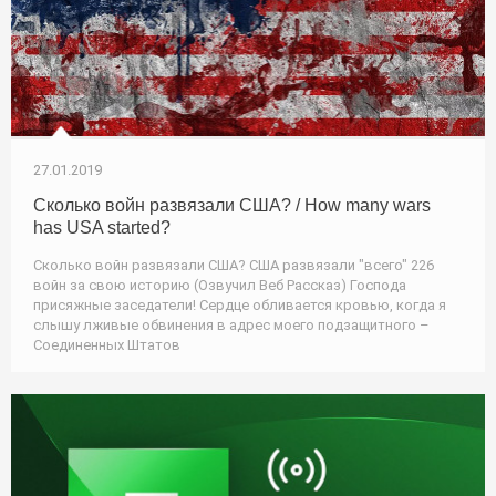
27.01.2019
Сколько войн развязали США? / How many wars
has USA started?
Сколько войн развязали США? США развязали "всего" 226
войн за свою историю (Озвучил Веб Рассказ) Господа
присяжные заседатели! Сердце обливается кровью, когда я
слышу лживые обвинения в адрес моего подзащитного –
Соединенных Штатов