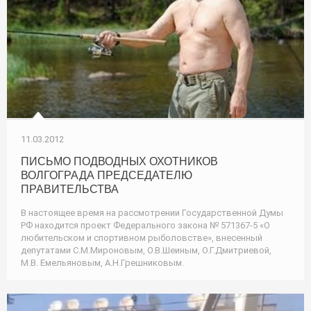
11.03.2012
ПИСЬМО ПОДВОДНЫХ ОХОТНИКОВ
ВОЛГОГРАДА ПРЕДСЕДАТЕЛЮ
ПРАВИТЕЛЬСТВА
В настоящее время на рассмотрении Государственной Думы
РФ находится проект Федерального закона № 571367-5 «О
любительском и спортивном рыболовстве», внесенный
депутатами С.М.Мироновым, О.В.Шеиным, О.Г.Дмитриевой,
М.В. Емельяновым, А.Н.Грешниковым.