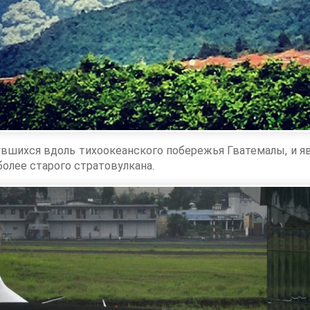
увшихся вдоль тихоокеанского побережья Гватемалы, и я
более старого стратовулкана.