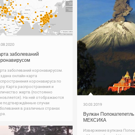
.08.2020
арта заболеваний
оронавирусом
рта заболеваний коронавирусом.
здана онлайн-карта
спространения коронавируса по
ру. Карта распространения и
личество жертв (постоянно
новляется). На ней отображаются
е подтверждённые случаи
30.03.2019
болевания в различных странах
Вулкан Попокатепетль
ра.
МЕКСИКА
Извержение вулкана Попок