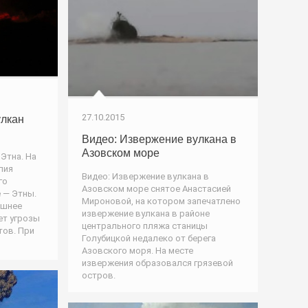
27.10.2015
улкан
Видео: Извержение вулкана в
Азовском море
 Этна. На
лия
Видео: Извержение вулкана в
го
Азовском море снятое Анастасией
 — Этны.
Мироновой, на котором запечатлено
ешнее
извержение вулкана в районе
ет угрозы
центрального пляжа станицы
тов. При
Голубицкой недалеко от берега
Азовского моря. На месте
извержения образовался грязевой
остров.