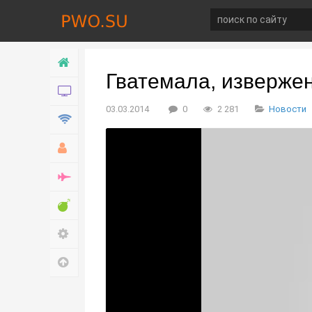
Главная
Гватемала, извержен
Новости
03.03.2014
0
2 281
Новости
Технологии
Хобби
Война
Развлечение
Настройки
Наверх