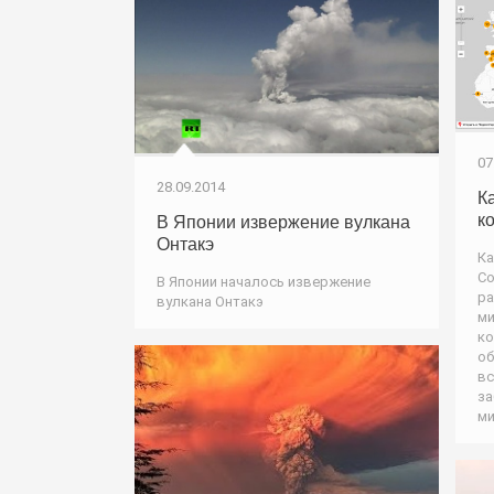
07
28.09.2014
К
к
В Японии извержение вулкана
Онтакэ
Ка
Со
В Японии началось извержение
ра
вулкана Онтакэ
ми
ко
об
вс
за
ми