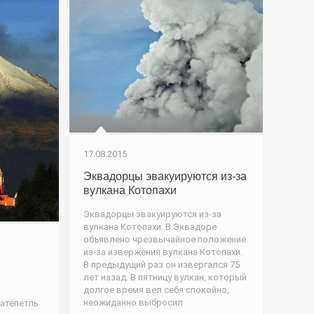
17.08.2015
Эквадорцы эвакуируются из-за
вулкана Котопахи
Эквадорцы эвакуируются из-за
вулкана Котопахи. В Эквадоре
объявлено чрезвычайное положение
из-за извержения вулкана Котопахи.
В предыдущий раз он извергался 75
лет назад. В пятницу вулкан, который
долгое время вел себя спокойно,
неожиданно выбросил
атепетль