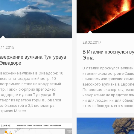
28.02.2017
.11.2015
В Италии проснулся в
звержение вулкана Тунгурауа
Этна
 Эквадоре
В Италии проснулся вулкан
вержение вулкана в Эквадоре: 10
итальянском острове Сици
 пепла на квадратный метр. 10
началось извержение само
лограммов пепла на квадратный
высокого вулкана в Европе
тр. Такой сюрприз преподнес
По словам экспертов, нын
вадорцам вулкан Тунгурауа. В
извержение не представля
тверг из кратера горы вырвался
ни для людей, ни для объек
олб высотой в 2,5 километра.
этом наблюдать его можно
трисия Мотес,