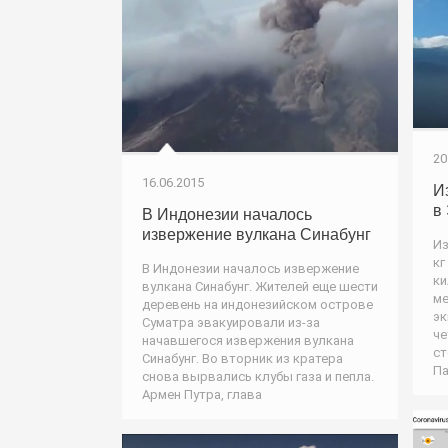
20
16.06.2015
И
в
В Индонезии началось
извержение вулкана Синабунг
Из
кг
В Индонезии началось извержение
ки
вулкана Синабунг. Жителей еще шести
ме
деревень на индонезийском острове
эк
Суматра эвакуировали из-за
че
начавшегося извержения вулкана
ст
Синабунг. Во вторник из кратера
Па
снова вырвались клубы газа и пепла.
Армен Путра, глава