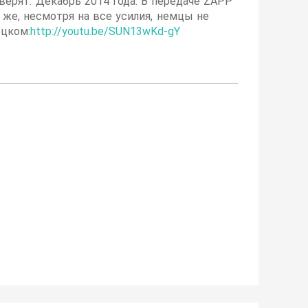
верят. Декабрь 2014 года. В передаче ZAPP
же, несмотря на все усилия, немцы не
ецком:
http://youtu.be/SUN13wKd-gY