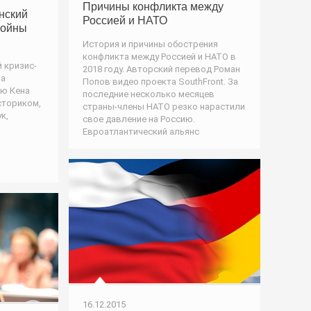
Причины конфликта между
нский
Россией и НАТО
войны
История и причины обострения
конфликта между Россией и НАТО в
й кризис-
2018 году. Авторский перевод Роман
за
Попов видео проекта SouthFront. За
ью Кена
последние несколько месяцев
сториком,
страны-члены НАТО резко нарастили
к,
свое давление на Россию.
Евроатлантический альянс
16.12.2015