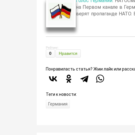
Голос Германии
: НАТОсми
на Первом канале в Герм
верят пропаганде НАТО.
Рейтинг:
0
Нравится
Понравиласть статья? Жми лайк или расск
Теги к новости:
Германия