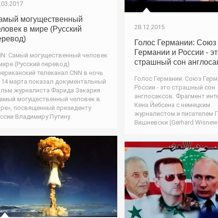
.03.2017
амый могущественный
28.12.2015
еловек в мире (Русский
еревод)
Голос Германии: Союз
Германии и России - э
N: Самый могущественный человек
страшный сон англоса
мире (Русский перевод)
ериканский телеканал CNN в ночь
Голос Германии: Союз Герм
 14 марта показал документальный
России - это страшный сон
льм журналиста Фарида Закария
англосаксов. Фрагмент ин
амый могущественный человек в
Кена Йебсена с немецким
ре», посвященный президенту
журналистом и писателем 
ссии Владимиру Путину.
Вишневски (Gerhard Wisnews