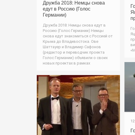
Дружба 2018: Немцы снова
Г
едут в Россию (Голос
Я
Германии)
п
Дружба 2018: Немцы снова едут в
Го
Россию (Голос Германии) Немцы
Яц
снова едут знакомиться с Россией от
пр
Крыма до Владивостока. Ове
ви
Шаттауер и Владимир Сафонов
«M
(редактор и переводчик проекта
Голос Германии) объявили о своих
новых проектах в рамках
12
Г