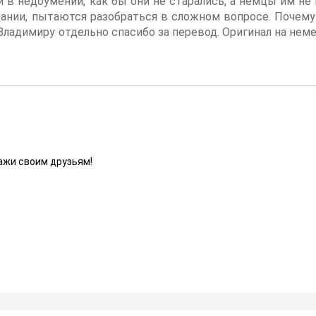
 в недоумении, как бы они не старались, а немцы им не 
ании, пытаются разобраться в сложном вопросе. Почему 
 Владимиру
отдельно спасибо за перевод. Оригинал на нем
ажи своим друзьям!