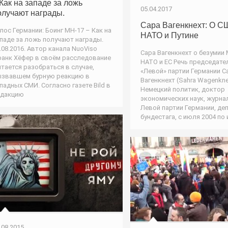
 Как на западе за ложь
05.04.2017
олучают награды.
Сара Вагенкнехт: О С
лос Германии: Боинг МН-17 – Как на
НАТО и Путине
паде за ложь получают награды.
.08.2016. Автор канала NuoViso
Сара Вагенкнехт о безумии
анк Хёфер в своём расследование
НАТО и ЕС Речь председате
тается разобраться в случае,
«Левой» партии Германии 
звавшем бурную реакцию в
Вагенкнехт (Sahra Wagenkne
падных СМИ. Согласно газете Bild в
Немецкий политик, доктор
едакцию
экономических наук, журна
Левой партии Германии, де
бундестага, с июля 2004 по
.08.2015