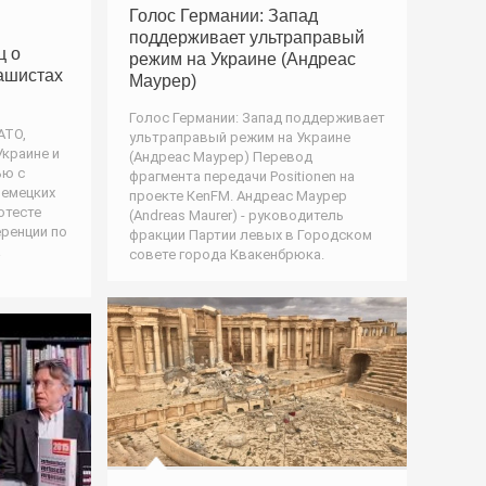
Голос Германии: Запад
поддерживает ультраправый
ц о
режим на Украине (Андреас
ашистах
Маурер)
Голос Германии: Запад поддерживает
АТО,
ультраправый режим на Украине
краине и
(Андреас Маурер) Перевод
ью с
фрагмента передачи Positionen на
немецких
проекте КеnFM. Андреас Маурер
отесте
(Andreas Maurer) - руководитель
ренции по
фракции Партии левых в Городском
а
совете города Квакенбрюка.