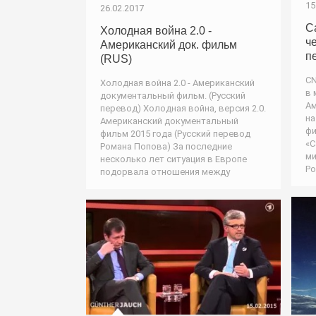
15
26.02.2017
С
Холодная война 2.0 -
ч
Американский док. фильм
п
(RUS)
CN
Холодная война 2.0 - Американский
в 
документальный фильм. (Русский
Ам
перевод) Холодная война, версия 2.0.
на
Американский документальный
фи
фильм 2015 года (Русский перевод
«С
Романа Попова) За последние
ми
несколько лет ситуация в Европе
Ро
подорвала отношения между