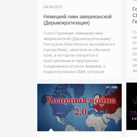
04.04.2015
Г
С
Немецкий гимн американской
Г
(Дерьмократизации)
Го
Голос Германии: Немецкий гимн
пе
американской (Дерьмократизации).
23
Рэп-группа Kilez More из австрийского
пе
города Вены, записали не обычный
23
трек, в котором говорится о
не
преступлениях и терроризме
це
Соединённых Штатов Америки, о
до
подконтрольных СМИ, которые