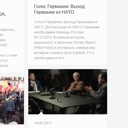
Голос Германии: Выход
Германии из НАТО
ША,
Голос Германии: Выход Германии из
НАТО. Для выхода из НАТО Германии
 Меркель,
необходима помощь России.
ля
03.12.2015. Военный историк,
Сары
журналист и писатель Петер Файст
cht).
(Peter Feist) в интервью немецкому
интернет-каналу Quer-Denken.TV о
лист, член
необходимости и
путат
 июль
14.02.2017