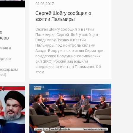
02.03.2017
Сергей Шойгу сообщил о
взятии Пальмиры
Сергей Шойгу сообщил о взятии
то
Пальмиры. Сергей Шойгу сообщил
ксов
Владимиру Путину о взятии
Пальмиры под контроль силами
ании и
Асада. Вооруженные силы Сирии при
поддержке Воздушно-космических
тервью
сил (ВКС) России завершили
операцию по взятию Пальмиры. Об
Герхардом
этом
ki).