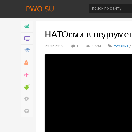
Главная
НАТОсми в недоумен
Новости
20.02.2015
0
1 634
Украина
/
Технологии
Хобби
Война
Развлечение
Настройки
Наверх