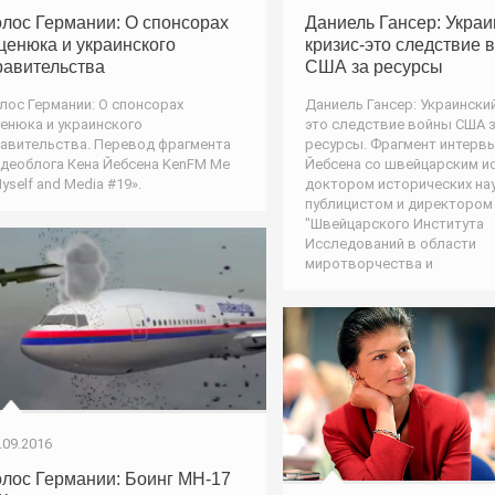
олос Германии: О спонсорах
Даниель Гансер: Украи
ценюка и украинского
кризис-это следствие 
равительства
США за ресурсы
лос Германии: О спонсорах
Даниель Гансер: Украински
енюка и украинского
это следствие войны США 
авительства. Перевод фрагмента
ресурсы. Фрагмент интерв
деоблога Кена Йебсена KenFM Me
Йебсена со швейцарским и
yself and Media #19».
доктором исторических нау
публицистом и директором
"Швейцарского Института
Исследований в области
миротворчества и
.09.2016
олос Германии: Боинг МН-17