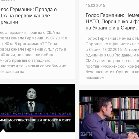
15.02.2016
олос Германии: Правда о
Голос Германии: Неме
ША на первом канале
НАТО, Порошенко и ф
ермании
на Украине и в Сирии.
лос Германии: Правда о США на
рвом канале Германии. 19.07.2015 в
Голос Германии : Немец о Н
 ч. 40 м. В программе «ТТТ» на
Порошенко и фашистах на У
рвом канале Германии АРД пусть и
в Сирии. 13.02.2016. Интерв
:40 ночи, но показали всё же
одним из 3 000 (по данным 
много правды о западных
СМИ) демонстрантов на пр
нностях и то, какими способами их
против «Мюнхенской конфе
биваются на
безопасности». Оригинал н
немецком: