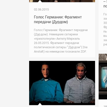
–
п
02.06.2015
Го
Голос Германии: Фрагмент
за
передачи (Дурдом)
30
Фр
Голос Германии: Фрагмент передачи
пы
(Дурдом). Немецкие сатирики
вы
«прихлопнули» Ангелу Меркель
за
26.05.2015. Фрагмент передачи
р
политической сатиры "Дурдом"( Die
Anstalt) на немецком госканале ZDF.
18